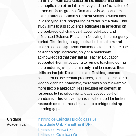
qualitative, with data collection techniques including
the application of an initial survey and the facilitation of
in-person focus groups. Data analysis was conducted
using Laurence Bardin’s Content Analysis, which aids
in identifying and interpreting patterns in the data. This
study aims to assist Science educators in reflecting on
the pedagogical changes that consolidated and
influenced Science Education following the emergency
period. The findings suggest that both teachers and
students faced significant challenges related to the use
of technology. Moreover, only one participant
acknowledged that their Initial Teacher Education
supported them in adapting to remote teaching during
the pandemic, while the majority had to improve their
skills on the job. Despite these difficulties, teachers
continued to use certain practices, such as games and
videos. After the pandemic, there was a shift towards a
more flexible approach, less focused on content, in
response to the educational gaps caused by the
pandemic. This study emphasizes the need for further
research on resources that can help bridge existing
learning gaps.
Unidade
Instituto de Ciências Biológicas (IB)
Acadêmica:
Faculdade UnB Planaltina (FUP)
Instituto de Física (IF)
Instituto de Química (IQ)