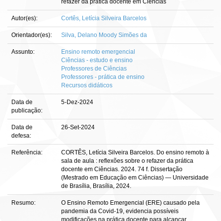
refazer da prática docente em Ciências
Autor(es):
Cortês, Letícia Silveira Barcelos
Orientador(es):
Silva, Delano Moody Simões da
Assunto:
Ensino remoto emergencial
Ciências - estudo e ensino
Professores de Ciências
Professores - prática de ensino
Recursos didáticos
Data de
5-Dez-2024
publicação:
Data de
26-Set-2024
defesa:
Referência:
CORTÊS, Letícia Silveira Barcelos. Do ensino remoto à
sala de aula : reflexões sobre o refazer da prática
docente em Ciências. 2024. 74 f. Dissertação
(Mestrado em Educação em Ciências) — Universidade
de Brasília, Brasília, 2024.
Resumo:
O Ensino Remoto Emergencial (ERE) causado pela
pandemia da Covid-19, evidencia possíveis
modificações na prática docente para alcançar