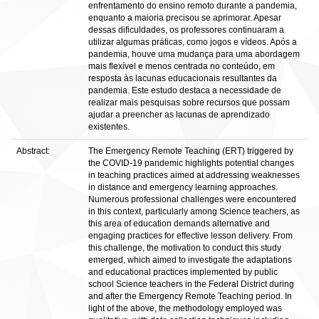
enfrentamento do ensino remoto durante a pandemia,
enquanto a maioria precisou se aprimorar. Apesar
dessas dificuldades, os professores continuaram a
utilizar algumas práticas, como jogos e vídeos. Após a
pandemia, houve uma mudança para uma abordagem
mais flexível e menos centrada no conteúdo, em
resposta às lacunas educacionais resultantes da
pandemia. Este estudo destaca a necessidade de
realizar mais pesquisas sobre recursos que possam
ajudar a preencher as lacunas de aprendizado
existentes.
Abstract:
The Emergency Remote Teaching (ERT) triggered by
the COVID-19 pandemic highlights potential changes
in teaching practices aimed at addressing weaknesses
in distance and emergency learning approaches.
Numerous professional challenges were encountered
in this context, particularly among Science teachers, as
this area of education demands alternative and
engaging practices for effective lesson delivery. From
this challenge, the motivation to conduct this study
emerged, which aimed to investigate the adaptations
and educational practices implemented by public
school Science teachers in the Federal District during
and after the Emergency Remote Teaching period. In
light of the above, the methodology employed was