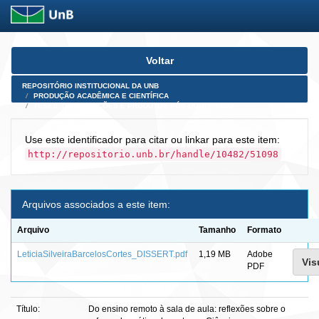
Skip
Voltar
navigation
REPOSITÓRIO INSTITUCIONAL DA UNB
PRODUÇÃO ACADÊMICA E CIENTÍFICA
TESES, DISSERTAÇÕES E PRODUTOS PÓS-DOUTORADO
Use este identificador para citar ou linkar para este item:
http://repositorio.unb.br/handle/10482/51098
Arquivos associados a este item:
Arquivo
Tamanho
Formato
LeticiaSilveiraBarcelosCortes_DISSERT.pdf
1,19 MB
Adobe
Vis
PDF
Título:
Do ensino remoto à sala de aula: reflexões sobre o