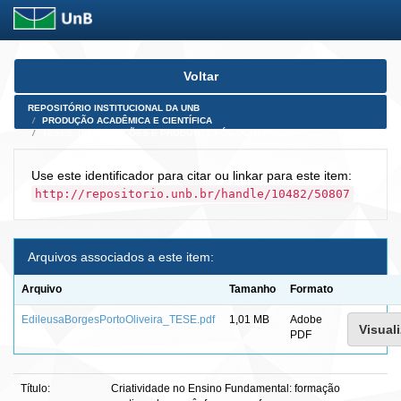
Skip
Voltar
navigation
REPOSITÓRIO INSTITUCIONAL DA UNB
PRODUÇÃO ACADÊMICA E CIENTÍFICA
TESES, DISSERTAÇÕES E PRODUTOS PÓS-DOUTORADO
Use este identificador para citar ou linkar para este item:
http://repositorio.unb.br/handle/10482/50807
Arquivos associados a este item:
Arquivo
Tamanho
Formato
EdileusaBorgesPortoOliveira_TESE.pdf
1,01 MB
Adobe
Visuali
PDF
Título:
Criatividade no Ensino Fundamental: formação