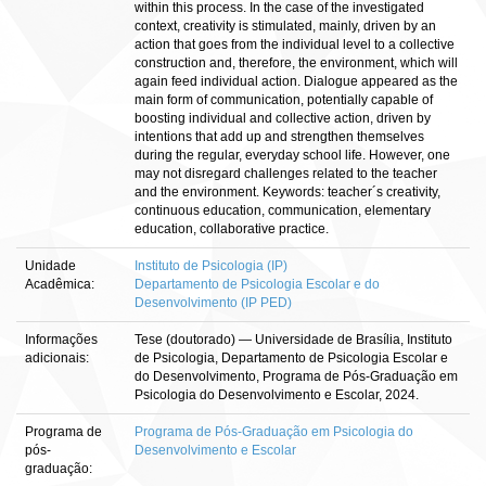
within this process. In the case of the investigated
context, creativity is stimulated, mainly, driven by an
action that goes from the individual level to a collective
construction and, therefore, the environment, which will
again feed individual action. Dialogue appeared as the
main form of communication, potentially capable of
boosting individual and collective action, driven by
intentions that add up and strengthen themselves
during the regular, everyday school life. However, one
may not disregard challenges related to the teacher
and the environment. Keywords: teacher´s creativity,
continuous education, communication, elementary
education, collaborative practice.
Unidade
Instituto de Psicologia (IP)
Acadêmica:
Departamento de Psicologia Escolar e do
Desenvolvimento (IP PED)
Informações
Tese (doutorado) — Universidade de Brasília, Instituto
adicionais:
de Psicologia, Departamento de Psicologia Escolar e
do Desenvolvimento, Programa de Pós-Graduação em
Psicologia do Desenvolvimento e Escolar, 2024.
Programa de
Programa de Pós-Graduação em Psicologia do
pós-
Desenvolvimento e Escolar
graduação: