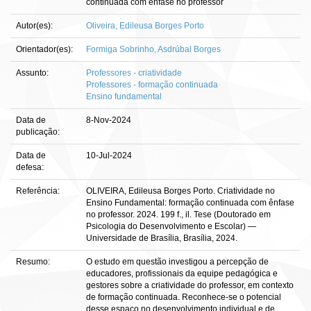
continuada com ênfase no professor
Autor(es):
Oliveira, Edileusa Borges Porto
Orientador(es):
Formiga Sobrinho, Asdrúbal Borges
Assunto:
Professores - criatividade
Professores - formação continuada
Ensino fundamental
Data de
8-Nov-2024
publicação:
Data de
10-Jul-2024
defesa:
Referência:
OLIVEIRA, Edileusa Borges Porto. Criatividade no
Ensino Fundamental: formação continuada com ênfase
no professor. 2024. 199 f., il. Tese (Doutorado em
Psicologia do Desenvolvimento e Escolar) —
Universidade de Brasília, Brasília, 2024.
Resumo:
O estudo em questão investigou a percepção de
educadores, profissionais da equipe pedagógica e
gestores sobre a criatividade do professor, em contexto
de formação continuada. Reconhece-se o potencial
desse espaço no desenvolvimento individual e de