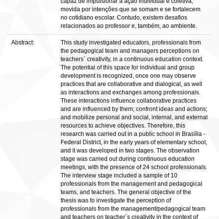
capaz de impulsionar a ação individual e coletiva,
movida por intenções que se somam e se fortalecem
no cotidiano escolar. Contudo, existem desafios
relacionados ao professor e, também, ao ambiente.
Abstract:
This study investigated educators, professionals from
the pedagogical team and managers perceptions on
teachers´ creativity, in a continuous education context.
The potential of this space for individual and group
development is recognized, once one may observe
practices that are collaborative and dialogical, as well
as interactions and exchanges among professionals.
These interactions influence collaborative practices
and are influenced by them; confront ideas and actions;
and mobilize personal and social, internal, and external
resources to achieve objectives. Therefore, this
research was carried out in a public school in Brasília -
Federal District, in the early years of elementary school,
and it was developed in two stages. The observation
stage was carried out during continuous education
meetings, with the presence of 24 school professionals.
The interview stage included a sample of 10
professionals from the management and pedagogical
teams, and teachers. The general objective of the
thesis was to investigate the perception of
professionals from the management/pedagogical team
and teachers on teacher´s creativity in the context of