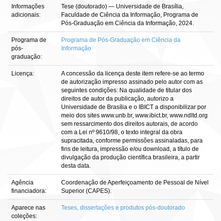
Informações
Tese (doutorado) — Universidade de Brasília,
adicionais:
Faculdade de Ciência da Informação, Programa de
Pós-Graduação em Ciência da Informação, 2024.
Programa de
Programa de Pós-Graduação em Ciência da
pós-
Informação
graduação:
Licença:
A concessão da licença deste item refere-se ao termo
de autorização impresso assinado pelo autor com as
seguintes condições: Na qualidade de titular dos
direitos de autor da publicação, autorizo a
Universidade de Brasília e o IBICT a disponibilizar por
meio dos sites www.unb.br, www.ibict.br, www.ndltd.org
sem ressarcimento dos direitos autorais, de acordo
com a Lei nº 9610/98, o texto integral da obra
supracitada, conforme permissões assinaladas, para
fins de leitura, impressão e/ou download, a título de
divulgação da produção científica brasileira, a partir
desta data.
Agência
Coordenação de Aperfeiçoamento de Pessoal de Nível
financiadora:
Superior (CAPES).
Aparece nas
Teses, dissertações e produtos pós-doutorado
coleções: