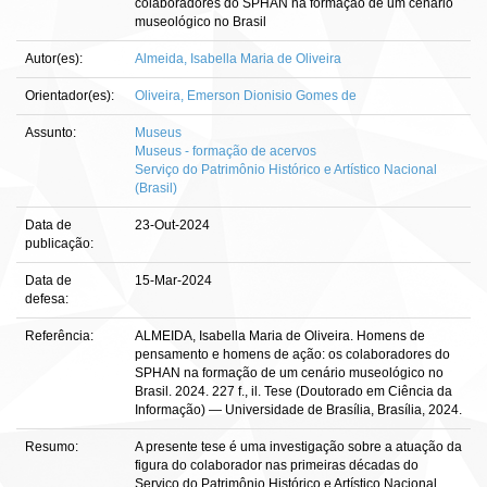
colaboradores do SPHAN na formação de um cenário
museológico no Brasil
Autor(es):
Almeida, Isabella Maria de Oliveira
Orientador(es):
Oliveira, Emerson Dionisio Gomes de
Assunto:
Museus
Museus - formação de acervos
Serviço do Patrimônio Histórico e Artístico Nacional
(Brasil)
Data de
23-Out-2024
publicação:
Data de
15-Mar-2024
defesa:
Referência:
ALMEIDA, Isabella Maria de Oliveira. Homens de
pensamento e homens de ação: os colaboradores do
SPHAN na formação de um cenário museológico no
Brasil. 2024. 227 f., il. Tese (Doutorado em Ciência da
Informação) — Universidade de Brasília, Brasília, 2024.
Resumo:
A presente tese é uma investigação sobre a atuação da
figura do colaborador nas primeiras décadas do
Serviço do Patrimônio Histórico e Artístico Nacional.