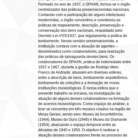
Formado no ano de 1937, o SPHAN, tornou-se o órgão
centralizador das práticas preservacionistas nacionais.
Contando com a participação de alguns intelectuais
modernistas, o órgão concentrou e coordenou as
práticas de mapeamento, descrição, preservação e
conservação dos bens nacionais, respaldado pelo
Decreto-Lei nº25/1937, que regulamenta a prática do
tombamento. Nesse cenário preservacionista, a
instituição contava com a atuação de agentes –
denominados como colaboradores, para realização
das práticas de salvaguarda desses bens. Os
colaboradores do SPHAN, prática de notoriedade entre
1937 e 1967, durante a gestão de Rodrigo Melo
Franco de Andrade, atuavam em diversas esferas,
entre a descrição de bens, tombamento arquitetônico,
tombamento de coleções e a formação de novas
instituições museológicas. É nessa esfera que o
presente trabalho se encaixa, na investigação da
atuação de alguns desses colaboradores na formação
de acervos museológicos. Como espaço de análise, a
tese se concentra em três museus criados na região de
Minas Gerais, sendo eles: Museu da Inconfidência
(1944), Museu do Ouro (1946) e Museu do Diamante
(1954), abarcando o espaço temporal entre as
décadas de 1940 e 1950. O objetivo é rastrear a
atuação desses colaboradores frente ao processo de