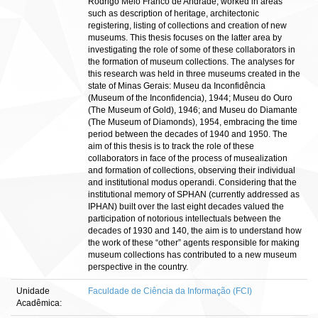
Rodrigo Melo Franco de Andrade, worked in areas
such as description of heritage, architectonic
registering, listing of collections and creation of new
museums. This thesis focuses on the latter area by
investigating the role of some of these collaborators in
the formation of museum collections. The analyses for
this research was held in three museums created in the
state of Minas Gerais: Museu da Inconfidência
(Museum of the Inconfidencia), 1944; Museu do Ouro
(The Museum of Gold), 1946; and Museu do Diamante
(The Museum of Diamonds), 1954, embracing the time
period between the decades of 1940 and 1950. The
aim of this thesis is to track the role of these
collaborators in face of the process of musealization
and formation of collections, observing their individual
and institutional modus operandi. Considering that the
institutional memory of SPHAN (currently addressed as
IPHAN) built over the last eight decades valued the
participation of notorious intellectuals between the
decades of 1930 and 140, the aim is to understand how
the work of these “other” agents responsible for making
museum collections has contributed to a new museum
perspective in the country.
Unidade
Faculdade de Ciência da Informação (FCI)
Acadêmica: