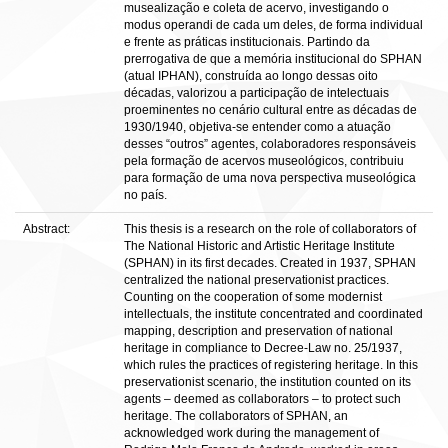
musealização e coleta de acervo, investigando o
modus operandi de cada um deles, de forma individual
e frente as práticas institucionais. Partindo da
prerrogativa de que a memória institucional do SPHAN
(atual IPHAN), construída ao longo dessas oito
décadas, valorizou a participação de intelectuais
proeminentes no cenário cultural entre as décadas de
1930/1940, objetiva-se entender como a atuação
desses “outros” agentes, colaboradores responsáveis
pela formação de acervos museológicos, contribuiu
para formação de uma nova perspectiva museológica
no país.
Abstract:
This thesis is a research on the role of collaborators of
The National Historic and Artistic Heritage Institute
(SPHAN) in its first decades. Created in 1937, SPHAN
centralized the national preservationist practices.
Counting on the cooperation of some modernist
intellectuals, the institute concentrated and coordinated
mapping, description and preservation of national
heritage in compliance to Decree-Law no. 25/1937,
which rules the practices of registering heritage. In this
preservationist scenario, the institution counted on its
agents – deemed as collaborators – to protect such
heritage. The collaborators of SPHAN, an
acknowledged work during the management of