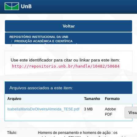
Skip
Voltar
navigation
REPOSITÓRIO INSTITUCIONAL DA UNB
PRODUÇÃO ACADÊMICA E CIENTÍFICA
TESES, DISSERTAÇÕES E PRODUTOS PÓS-DOUTORADO
Use este identificador para citar ou linkar para este item:
http://repositorio.unb.br/handle/10482/50684
Arquivos associados a este item:
Arquivo
Tamanho
Formato
IsabellaMariaDeOliveiraAlmeida_TESE.pdf
3 MB
Adobe
Visu
PDF
Título:
Homens de pensamento e homens de ação : os