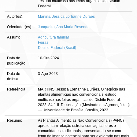
: estudo multicaso nas feiras orgânicas do Distrito
Federal
Autor(es):
Martins, Jessica Lorhanne Durães
Orientador(es):
Junqueira, Ana Maria Resende
Assunto:
Agricultura familiar
Feiras
Distrito Federal (Brasil)
Data de
10-Out-2024
publicação:
Data de
3-Ago-2023
defesa:
Referência:
MARTINS, Jessica Lorhanne Durães. O negócio das
plantas alimentícias não convencionais: estudo
multicaso nas feiras orgânicas do Distrito Federal.
2023. 84 f., il. Dissertação (Mestrado em Agronegócios)
— Universidade de Brasília, Brasília, 2023.
Resumo:
As Plantas Alimentícias Não Convencionais (PANC)
apresentam relação estreita com agricultores e
comunidades tradicionais, apresentando-se como
tema de imenso potencial para ser explorado nas mais