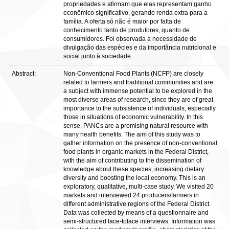
propriedades e afirmam que elas representam ganho
econômico significativo, gerando renda extra para a
família. A oferta só não é maior por falta de
conhecimento tanto de produtores, quanto de
consumidores. Foi observada a necessidade de
divulgação das espécies e da importância nutricional e
social junto à sociedade.
Abstract:
Non-Conventional Food Plants (NCFP) are closely
related to farmers and traditional communities and are
a subject with immense potential to be explored in the
most diverse areas of research, since they are of great
importance to the subsistence of individuals, especially
those in situations of economic vulnerability. In this
sense, PANCs are a promising natural resource with
many health benefits. The aim of this study was to
gather information on the presence of non-conventional
food plants in organic markets in the Federal District,
with the aim of contributing to the dissemination of
knowledge about these species, increasing dietary
diversity and boosting the local economy. This is an
exploratory, qualitative, multi-case study. We visited 20
markets and interviewed 24 producers/farmers in
different administrative regions of the Federal District.
Data was collected by means of a questionnaire and
semi-structured face-toface interviews. Information was