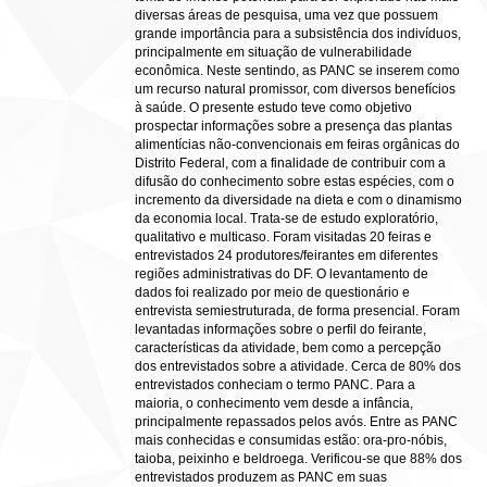
diversas áreas de pesquisa, uma vez que possuem
grande importância para a subsistência dos indivíduos,
principalmente em situação de vulnerabilidade
econômica. Neste sentindo, as PANC se inserem como
um recurso natural promissor, com diversos benefícios
à saúde. O presente estudo teve como objetivo
prospectar informações sobre a presença das plantas
alimentícias não-convencionais em feiras orgânicas do
Distrito Federal, com a finalidade de contribuir com a
difusão do conhecimento sobre estas espécies, com o
incremento da diversidade na dieta e com o dinamismo
da economia local. Trata-se de estudo exploratório,
qualitativo e multicaso. Foram visitadas 20 feiras e
entrevistados 24 produtores/feirantes em diferentes
regiões administrativas do DF. O levantamento de
dados foi realizado por meio de questionário e
entrevista semiestruturada, de forma presencial. Foram
levantadas informações sobre o perfil do feirante,
características da atividade, bem como a percepção
dos entrevistados sobre a atividade. Cerca de 80% dos
entrevistados conheciam o termo PANC. Para a
maioria, o conhecimento vem desde a infância,
principalmente repassados pelos avós. Entre as PANC
mais conhecidas e consumidas estão: ora-pro-nóbis,
taioba, peixinho e beldroega. Verificou-se que 88% dos
entrevistados produzem as PANC em suas