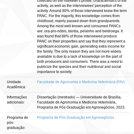
collected on the marketer's profile, characteristics of the
activity, as well as the interviewees' perception of the
activity. Around 80% of those interviewed knew the term
PANC. For the majority, this knowledge comes from
childhood, mainly passed down from grandparents.
Among the most well-known and consumed PANCs
are: ora-pro-nóbis, taioba, peixinho and beldroega. It
was found that 88% of those interviewed produce
PANC on their properties and say that they represent a
significant economic gain, generating extra income for
the family. The only reason they are not more widely
available is due to a lack of knowledge on the part of
both producers and consumers. There was a need to
publicize the species and their nutritional and social
importance to society.
Unidade
Faculdade de Agronomia e Medicina Veterinária (FAV)
Acadêmica:
Informações
Dissertação (mestrado) — Universidade de Brasília,
adicionais:
Faculdade de Agronomia e Medicina Veterinária,
Programa de Pós-Graduação em Agronegócios, 2023.
Programa de
Programa de Pós-Graduação em Agronegócios
pós-
graduação: