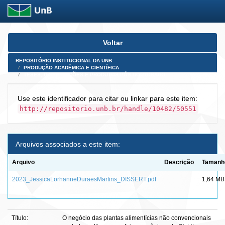
Skip
Voltar
navigation
REPOSITÓRIO INSTITUCIONAL DA UNB
PRODUÇÃO ACADÊMICA E CIENTÍFICA
TESES, DISSERTAÇÕES E PRODUTOS PÓS-DOUTORADO
Use este identificador para citar ou linkar para este item:
http://repositorio.unb.br/handle/10482/50551
Arquivos associados a este item:
Arquivo
Descrição
Tamanh
2023_JessicaLorhanneDuraesMartins_DISSERT.pdf
1,64 MB
Título:
O negócio das plantas alimentícias não convencionais