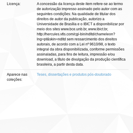
Licença:
A concessão da licença deste item refere-se ao termo
de autorização impresso assinado pelo autor com as
seguintes condições: Na qualidade de titular dos
direitos de autor da publicação, autorizo a
Universidade de Brasília e o IBICT a disponibilizar por
meio dos sites www.bce.unb.br, www.ibict.br,
http://hercules.vtls.com/cgi-bin/ndltd/chameleon?
lng=pt&skin=ndltd sem ressarcimento dos direitos
autorais, de acordo com a Lei nº 9610/98, o texto
integral da obra disponibilizada, conforme permissões
assinaladas, para fins de leitura, impressão e/ou
download, a título de divulgação da produção científica
brasileira, a partir desta data.
Aparece nas
Teses, dissertações e produtos pós-doutorado
coleções: