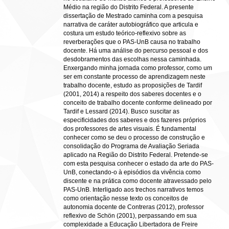
Médio na região do Distrito Federal. A presente
dissertação de Mestrado caminha com a pesquisa
narrativa de caráter autobiográfico que articula e
costura um estudo teórico-reflexivo sobre as
reverberações que o PAS-UnB causa no trabalho
docente. Há uma análise do percurso pessoal e dos
desdobramentos das escolhas nessa caminhada.
Enxergando minha jornada como professor, como um
ser em constante processo de aprendizagem neste
trabalho docente, estudo as proposições de Tardif
(2001, 2014) a respeito dos saberes docentes e o
conceito de trabalho docente conforme delineado por
Tardif e Lessard (2014). Busco suscitar as
especificidades dos saberes e dos fazeres próprios
dos professores de artes visuais. É fundamental
conhecer como se deu o processo de construção e
consolidação do Programa de Avaliação Seriada
aplicado na Região do Distrito Federal. Pretende-se
com esta pesquisa conhecer o estado da arte do PAS-
UnB, conectando-o à episódios da vivência como
discente e na prática como docente atravessado pelo
PAS-UnB. Interligado aos trechos narrativos temos
como orientação nesse texto os conceitos de
autonomia docente de Contreras (2012), professor
reflexivo de Schön (2001), perpassando em sua
complexidade a Educação Libertadora de Freire