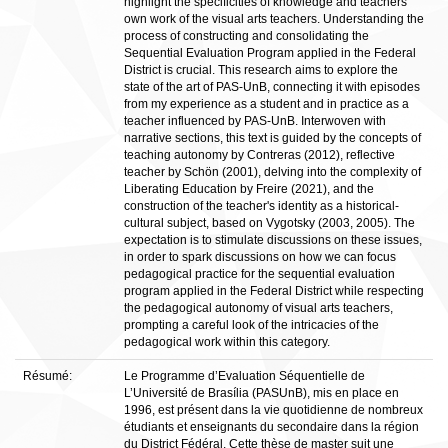
highlight the specificities of knowledge and teachers'
own work of the visual arts teachers. Understanding the
process of constructing and consolidating the
Sequential Evaluation Program applied in the Federal
District is crucial. This research aims to explore the
state of the art of PAS-UnB, connecting it with episodes
from my experience as a student and in practice as a
teacher influenced by PAS-UnB. Interwoven with
narrative sections, this text is guided by the concepts of
teaching autonomy by Contreras (2012), reflective
teacher by Schön (2001), delving into the complexity of
Liberating Education by Freire (2021), and the
construction of the teacher's identity as a historical-
cultural subject, based on Vygotsky (2003, 2005). The
expectation is to stimulate discussions on these issues,
in order to spark discussions on how we can focus
pedagogical practice for the sequential evaluation
program applied in the Federal District while respecting
the pedagogical autonomy of visual arts teachers,
prompting a careful look of the intricacies of the
pedagogical work within this category.
Résumé:
Le Programme d’Evaluation Séquentielle de
L’Université de Brasília (PASUnB), mis en place en
1996, est présent dans la vie quotidienne de nombreux
étudiants et enseignants du secondaire dans la région
du District Fédéral. Cette thèse de master suit une