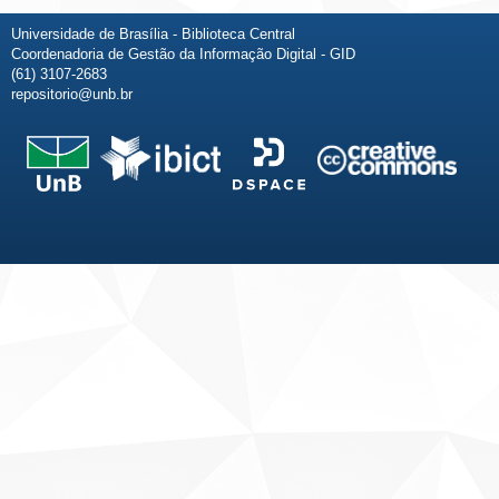
Universidade de Brasília - Biblioteca Central
Coordenadoria de Gestão da Informação Digital - GID
(61) 3107-2683
repositorio@unb.br
Fale conosco
Sobre