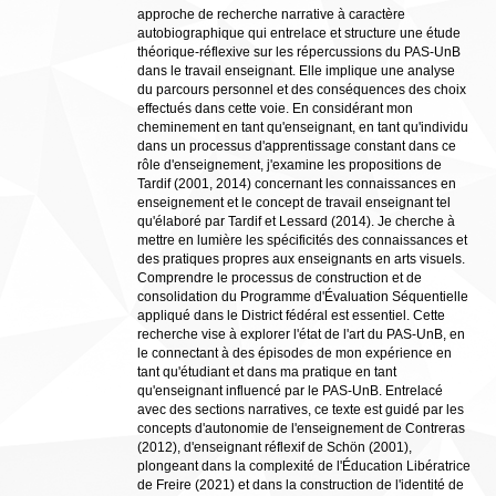
approche de recherche narrative à caractère
autobiographique qui entrelace et structure une étude
théorique-réflexive sur les répercussions du PAS-UnB
dans le travail enseignant. Elle implique une analyse
du parcours personnel et des conséquences des choix
effectués dans cette voie. En considérant mon
cheminement en tant qu'enseignant, en tant qu'individu
dans un processus d'apprentissage constant dans ce
rôle d'enseignement, j'examine les propositions de
Tardif (2001, 2014) concernant les connaissances en
enseignement et le concept de travail enseignant tel
qu'élaboré par Tardif et Lessard (2014). Je cherche à
mettre en lumière les spécificités des connaissances et
des pratiques propres aux enseignants en arts visuels.
Comprendre le processus de construction et de
consolidation du Programme d'Évaluation Séquentielle
appliqué dans le District fédéral est essentiel. Cette
recherche vise à explorer l'état de l'art du PAS-UnB, en
le connectant à des épisodes de mon expérience en
tant qu'étudiant et dans ma pratique en tant
qu'enseignant influencé par le PAS-UnB. Entrelacé
avec des sections narratives, ce texte est guidé par les
concepts d'autonomie de l'enseignement de Contreras
(2012), d'enseignant réflexif de Schön (2001),
plongeant dans la complexité de l'Éducation Libératrice
de Freire (2021) et dans la construction de l'identité de