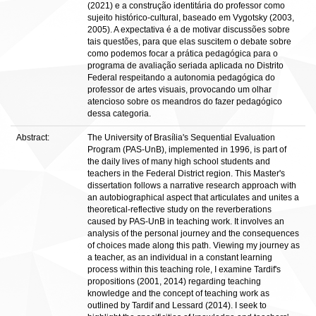
(2021) e a construção identitária do professor como
sujeito histórico-cultural, baseado em Vygotsky (2003,
2005). A expectativa é a de motivar discussões sobre
tais questões, para que elas suscitem o debate sobre
como podemos focar a prática pedagógica para o
programa de avaliação seriada aplicada no Distrito
Federal respeitando a autonomia pedagógica do
professor de artes visuais, provocando um olhar
atencioso sobre os meandros do fazer pedagógico
dessa categoria.
Abstract:
The University of Brasília's Sequential Evaluation
Program (PAS-UnB), implemented in 1996, is part of
the daily lives of many high school students and
teachers in the Federal District region. This Master's
dissertation follows a narrative research approach with
an autobiographical aspect that articulates and unites a
theoretical-reflective study on the reverberations
caused by PAS-UnB in teaching work. It involves an
analysis of the personal journey and the consequences
of choices made along this path. Viewing my journey as
a teacher, as an individual in a constant learning
process within this teaching role, I examine Tardif's
propositions (2001, 2014) regarding teaching
knowledge and the concept of teaching work as
outlined by Tardif and Lessard (2014). I seek to