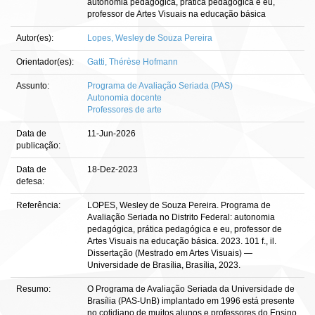
autonomia pedagógica, prática pedagógica e eu,
professor de Artes Visuais na educação básica
Autor(es):
Lopes, Wesley de Souza Pereira
Orientador(es):
Gatti, Thérèse Hofmann
Assunto:
Programa de Avaliação Seriada (PAS)
Autonomia docente
Professores de arte
Data de
11-Jun-2026
publicação:
Data de
18-Dez-2023
defesa:
Referência:
LOPES, Wesley de Souza Pereira. Programa de
Avaliação Seriada no Distrito Federal: autonomia
pedagógica, prática pedagógica e eu, professor de
Artes Visuais na educação básica. 2023. 101 f., il.
Dissertação (Mestrado em Artes Visuais) —
Universidade de Brasília, Brasília, 2023.
Resumo:
O Programa de Avaliação Seriada da Universidade de
Brasília (PAS-UnB) implantado em 1996 está presente
no cotidiano de muitos alunos e professores do Ensino