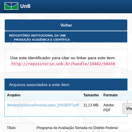
Skip
Voltar
navigation
REPOSITÓRIO INSTITUCIONAL DA UNB
PRODUÇÃO ACADÊMICA E CIENTÍFICA
TESES, DISSERTAÇÕES E PRODUTOS PÓS-DOUTORADO
Use este identificador para citar ou linkar para este item:
http://repositorio.unb.br/handle/10482/50456
Arquivos associados a este item:
Arquivo
Tamanho
Formato
WesleyDeSouzaPereiraLopes_DISSERT.pdf
11,13 MB
Adobe
Vis
PDF
Título:
Programa de Avaliação Seriada no Distrito Federal :