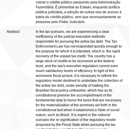
cobrar o crédito público perquirido pela Administração
Fazendária. É primordial ao Estado, enquanto política
pública judiciária, a adoção de outras vias de acesso à
tutela do crédito público, sem que necessariamente se
perpasse pelo Poder Judiciário.
Abstract:
In the tax scenario, we are experiencing a clear
inefficiency of the judicial executive methods
responsible for pursuing the active tax debt. The Tax
Enforcement Law has not responded quickly enough to
the purpose for which it is intended, which is: the rapid
recovery of the unpaid tax credit. The country has a
large stock of credits to be recovered at the federal
level, and the law's executive regulation cannot even
reach satisfactory levels of efficiency. In light of this
worrisome fiscal picture, it is necessary to rethink the
regulatory model destined to undertake the collection of
the active tax debt, under penalty of making the
Brazilian fiscal policy unfeasible, which has as its
constitutional premise the accomplishment of the
fundamental duty to honor the taxes that are necessary
for the materialization of the promises set forth in the
constitutional text when it established a State of social
nature, such as Brazil. It is urgent in the national
scenario the re-signification of the regulatory model
proposed by the Fiscal State when pursuing the tax