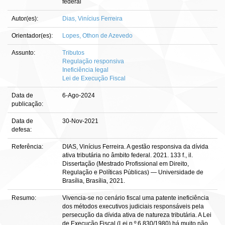
federal
Autor(es):
Dias, Vinícius Ferreira
Orientador(es):
Lopes, Othon de Azevedo
Assunto:
Tributos
Regulação responsiva
Ineficiência legal
Lei de Execução Fiscal
Data de
6-Ago-2024
publicação:
Data de
30-Nov-2021
defesa:
Referência:
DIAS, Vinícius Ferreira. A gestão responsiva da dívida
ativa tributária no âmbito federal. 2021. 133 f., il.
Dissertação (Mestrado Profissional em Direito,
Regulação e Políticas Públicas) — Universidade de
Brasília, Brasília, 2021.
Resumo:
Vivencia-se no cenário fiscal uma patente ineficiência
dos métodos executivos judiciais responsáveis pela
persecução da dívida ativa de natureza tributária. A Lei
de Execução Fiscal (Lei n.º 6.830/1980) há muito não