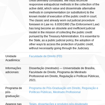
credit definitely constituted. We must reconcile
responsive extrajudicial methods in the collection of the
active debt, which value and disseminate alternative
methods in complementation (or substitution) to the
known model of execution of the public credit in court.
The classic and already worn out judicial procedure
foreseen in Law no. 6.830/1980 (Tax Enforcement Law)
has long become an obsolete and inefficient judicial
model in the mission of collecting the public credit
pursued by the Treasury Administration. It is essential to
the State, as a public judicial policy, the adoption of
other ways to access the protection of public credit,
without necessarily going through the Judiciary.
Unidade
Faculdade de Direito (FD)
Acadêmica:
Informações
Dissertação (mestrado) — Universidade de Brasília,
adicionais:
Faculdade de Direito, Programa de Mestrado
Profissional em Direito, Regulação e Políticas Públicas,
2021.
Programa de
Programa de Pós-Graduação em Direito, Regulação e
pós-
Políticas Públicas, Mestrado Profissional
graduação:
Aparece nas
Teses, dissertações e produtos pós-doutorado