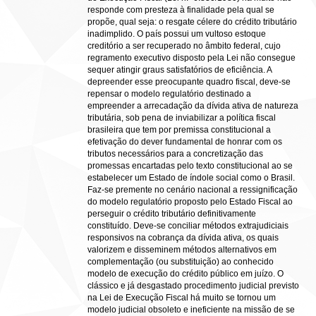
responde com presteza à finalidade pela qual se
propõe, qual seja: o resgate célere do crédito tributário
inadimplido. O país possui um vultoso estoque
creditório a ser recuperado no âmbito federal, cujo
regramento executivo disposto pela Lei não consegue
sequer atingir graus satisfatórios de eficiência. A
depreender esse preocupante quadro fiscal, deve-se
repensar o modelo regulatório destinado a
empreender a arrecadação da dívida ativa de natureza
tributária, sob pena de inviabilizar a política fiscal
brasileira que tem por premissa constitucional a
efetivação do dever fundamental de honrar com os
tributos necessários para a concretização das
promessas encartadas pelo texto constitucional ao se
estabelecer um Estado de índole social como o Brasil.
Faz-se premente no cenário nacional a ressignificação
do modelo regulatório proposto pelo Estado Fiscal ao
perseguir o crédito tributário definitivamente
constituído. Deve-se conciliar métodos extrajudiciais
responsivos na cobrança da dívida ativa, os quais
valorizem e disseminem métodos alternativos em
complementação (ou substituição) ao conhecido
modelo de execução do crédito público em juízo. O
clássico e já desgastado procedimento judicial previsto
na Lei de Execução Fiscal há muito se tornou um
modelo judicial obsoleto e ineficiente na missão de se