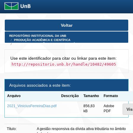
Skip
Voltar
navigation
REPOSITÓRIO INSTITUCIONAL DA UNB
PRODUÇÃO ACADÊMICA E CIENTÍFICA
TESES, DISSERTAÇÕES E PRODUTOS PÓS-DOUTORADO
Use este identificador para citar ou linkar para este item:
http://repositorio.unb.br/handle/10482/49605
Arquivos associados a este item:
Arquivo
Descrição
Tamanho
Formato
2021_ViniciusFerreiraDias.pdf
856,83
Adobe
Vis
kB
PDF
Título:
A gestão responsiva da dívida ativa tributária no âmbito