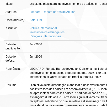
Título:
O sistema multilateral de investimento e os países em dese
Autor(es):
Leonardi, Renato Barros de Aguiar
Orientador(es):
Sato, Eiiti
Assunto:
Política internacional
Investimentos estrangeiros
Relações internacionais
Data de
Jun-2006
publicação:
Data de
Jun-2006
defesa:
Referência:
LEONARDI, Renato Barros de Aguiar. O sistema multilateral
desenvolvimento: desafios e oportunidades. 2006. 129 f., i
Internacionais)-Universidade de Brasília, Brasília, 2006.
Resumo:
O objetivo desta dissertação é analisar o desenvolvimento d
dos interesses dos países em desenvolvimento (PED), ident
se apresentam para esses países. A partir da década de 90,
estrangeiro direto aos PED cresceu significativamente, traz
receptores, sobretudo no que se refere à disseminação de t
multilateral de investimento permanece caracterizado pela 