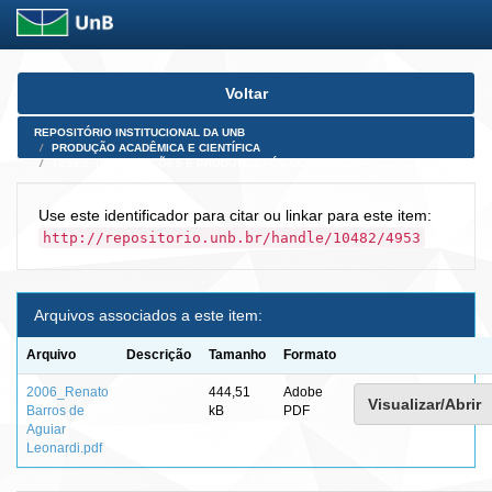
Skip
Voltar
navigation
REPOSITÓRIO INSTITUCIONAL DA UNB
PRODUÇÃO ACADÊMICA E CIENTÍFICA
TESES, DISSERTAÇÕES E PRODUTOS PÓS-DOUTORADO
Use este identificador para citar ou linkar para este item:
http://repositorio.unb.br/handle/10482/4953
Arquivos associados a este item:
Arquivo
Descrição
Tamanho
Formato
2006_Renato
444,51
Adobe
Visualizar/Abrir
Barros de
kB
PDF
Aguiar
Leonardi.pdf