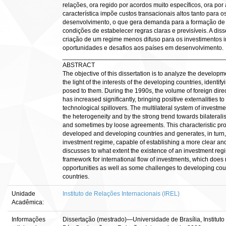
relações, ora regido por acordos muito específicos, ora por
característica impõe custos transacionais altos tanto para
desenvolvimento, o que gera demanda para a formação de u
condições de estabelecer regras claras e previsíveis. A di
criação de um regime menos difuso para os investimentos i
oportunidades e desafios aos países em desenvolvimento.
______________________________________________
ABSTRACT
The objective of this dissertation is to analyze the developme
the light of the interests of the developing countries, identi
posed to them. During the 1990s, the volume of foreign dire
has increased significantly, bringing positive externalities to 
technological spillovers. The multilateral system of invest
the heterogeneity and by the strong trend towards bilaterali
and sometimes by loose agreements. This characteristic pro
developed and developing countries and generates, in turn, 
investment regime, capable of establishing a more clear and 
discusses to what extent the existence of an investment regi
framework for international flow of investments, which does 
opportunities as well as some challenges to developing cou
countries.
Unidade
Instituto de Relações Internacionais (IREL)
Acadêmica:
Informações
Dissertação (mestrado)—Universidade de Brasília, Institut