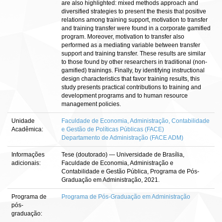
are also highlighted: mixed methods approach and
diversified strategies to present the thesis that positive
relations among training support, motivation to transfer
and training transfer were found in a corporate gamified
program. Moreover, motivation to transfer also
performed as a mediating variable between transfer
support and training transfer. These results are similar
to those found by other researchers in traditional (non-
gamified) trainings. Finally, by identifying instructional
design characteristics that favor training results, this
study presents practical contributions to training and
development programs and to human resource
management policies.
Unidade
Faculdade de Economia, Administração, Contabilidade
Acadêmica:
e Gestão de Políticas Públicas (FACE)
Departamento de Administração (FACE ADM)
Informações
Tese (doutorado) — Universidade de Brasília,
adicionais:
Faculdade de Economia, Administração e
Contabilidade e Gestão Pública, Programa de Pós-
Graduação em Administração, 2021.
Programa de
Programa de Pós-Graduação em Administração
pós-
graduação: