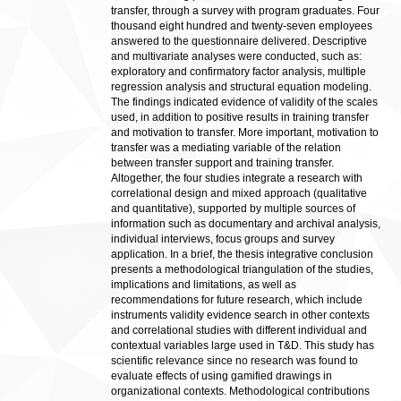
transfer, through a survey with program graduates. Four
thousand eight hundred and twenty-seven employees
answered to the questionnaire delivered. Descriptive
and multivariate analyses were conducted, such as:
exploratory and confirmatory factor analysis, multiple
regression analysis and structural equation modeling.
The findings indicated evidence of validity of the scales
used, in addition to positive results in training transfer
and motivation to transfer. More important, motivation to
transfer was a mediating variable of the relation
between transfer support and training transfer.
Altogether, the four studies integrate a research with
correlational design and mixed approach (qualitative
and quantitative), supported by multiple sources of
information such as documentary and archival analysis,
individual interviews, focus groups and survey
application. In a brief, the thesis integrative conclusion
presents a methodological triangulation of the studies,
implications and limitations, as well as
recommendations for future research, which include
instruments validity evidence search in other contexts
and correlational studies with different individual and
contextual variables large used in T&D. This study has
scientific relevance since no research was found to
evaluate effects of using gamified drawings in
organizational contexts. Methodological contributions