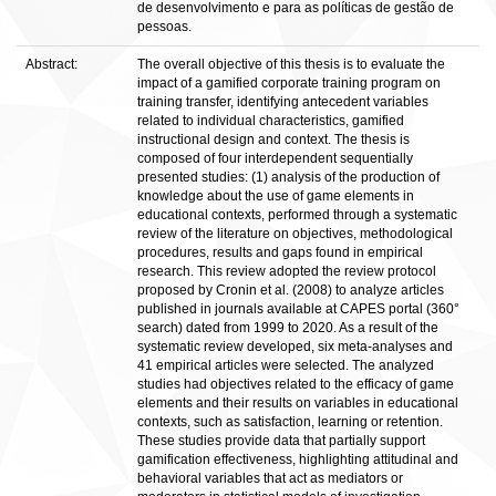
de desenvolvimento e para as políticas de gestão de
pessoas.
Abstract:
The overall objective of this thesis is to evaluate the
impact of a gamified corporate training program on
training transfer, identifying antecedent variables
related to individual characteristics, gamified
instructional design and context. The thesis is
composed of four interdependent sequentially
presented studies: (1) analysis of the production of
knowledge about the use of game elements in
educational contexts, performed through a systematic
review of the literature on objectives, methodological
procedures, results and gaps found in empirical
research. This review adopted the review protocol
proposed by Cronin et al. (2008) to analyze articles
published in journals available at CAPES portal (360°
search) dated from 1999 to 2020. As a result of the
systematic review developed, six meta-analyses and
41 empirical articles were selected. The analyzed
studies had objectives related to the efficacy of game
elements and their results on variables in educational
contexts, such as satisfaction, learning or retention.
These studies provide data that partially support
gamification effectiveness, highlighting attitudinal and
behavioral variables that act as mediators or