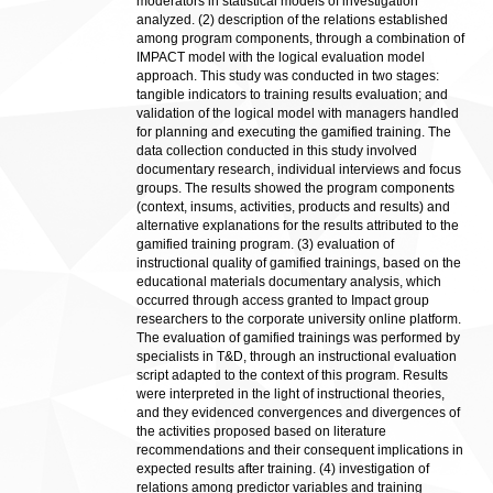
moderators in statistical models of investigation
analyzed. (2) description of the relations established
among program components, through a combination of
IMPACT model with the logical evaluation model
approach. This study was conducted in two stages:
tangible indicators to training results evaluation; and
validation of the logical model with managers handled
for planning and executing the gamified training. The
data collection conducted in this study involved
documentary research, individual interviews and focus
groups. The results showed the program components
(context, insums, activities, products and results) and
alternative explanations for the results attributed to the
gamified training program. (3) evaluation of
instructional quality of gamified trainings, based on the
educational materials documentary analysis, which
occurred through access granted to Impact group
researchers to the corporate university online platform.
The evaluation of gamified trainings was performed by
specialists in T&D, through an instructional evaluation
script adapted to the context of this program. Results
were interpreted in the light of instructional theories,
and they evidenced convergences and divergences of
the activities proposed based on literature
recommendations and their consequent implications in
expected results after training. (4) investigation of
relations among predictor variables and training