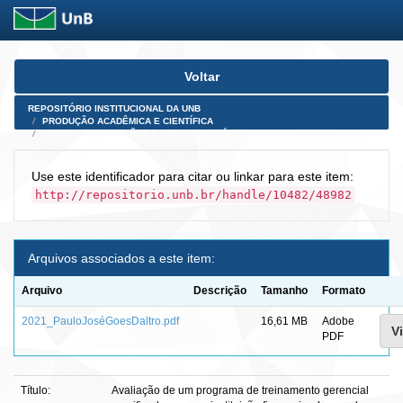
Skip
Voltar
navigation
REPOSITÓRIO INSTITUCIONAL DA UNB
PRODUÇÃO ACADÊMICA E CIENTÍFICA
TESES, DISSERTAÇÕES E PRODUTOS PÓS-DOUTORADO
Use este identificador para citar ou linkar para este item:
http://repositorio.unb.br/handle/10482/48982
Arquivos associados a este item:
Arquivo
Descrição
Tamanho
Formato
2021_PauloJoséGoesDaltro.pdf
16,61 MB
Adobe
Vi
PDF
Título:
Avaliação de um programa de treinamento gerencial