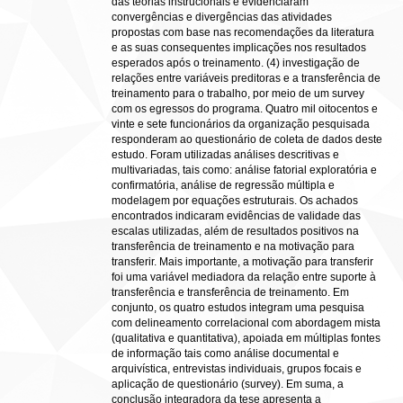
das teorias instrucionais e evidenciaram
convergências e divergências das atividades
propostas com base nas recomendações da literatura
e as suas consequentes implicações nos resultados
esperados após o treinamento. (4) investigação de
relações entre variáveis preditoras e a transferência de
treinamento para o trabalho, por meio de um survey
com os egressos do programa. Quatro mil oitocentos e
vinte e sete funcionários da organização pesquisada
responderam ao questionário de coleta de dados deste
estudo. Foram utilizadas análises descritivas e
multivariadas, tais como: análise fatorial exploratória e
confirmatória, análise de regressão múltipla e
modelagem por equações estruturais. Os achados
encontrados indicaram evidências de validade das
escalas utilizadas, além de resultados positivos na
transferência de treinamento e na motivação para
transferir. Mais importante, a motivação para transferir
foi uma variável mediadora da relação entre suporte à
transferência e transferência de treinamento. Em
conjunto, os quatro estudos integram uma pesquisa
com delineamento correlacional com abordagem mista
(qualitativa e quantitativa), apoiada em múltiplas fontes
de informação tais como análise documental e
arquivística, entrevistas individuais, grupos focais e
aplicação de questionário (survey). Em suma, a
conclusão integradora da tese apresenta a