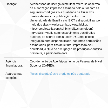
Licença:
A concessão da licença deste item refere-se ao termo
de autorização impresso assinado pelo autor com as
seguintes condições: Na qualidade de titular dos
direitos de autor da publicação, autorizo a
Universidade de Brasília e o IBICT a disponibilizar por
meio dos sites www.bce.unb.br, www.ibict.br,
http://hercules.vtls.com/cgi-bin/ndltd/chameleon?
lng=pt&skin=ndltd sem ressarcimento dos direitos
autorais, de acordo com a Lei nº 9610/98, o texto
integral da obra disponibilizada, conforme permissões
assinaladas, para fins de leitura, impressão e/ou
download, a título de divulgação da produção científica
brasileira, a partir desta data.
Agência
Coordenação de Aperfeiçoamento de Pessoal de Nível
financiadora:
Superior (CAPES).
Aparece nas
Teses, dissertações e produtos pós-doutorado
coleções: