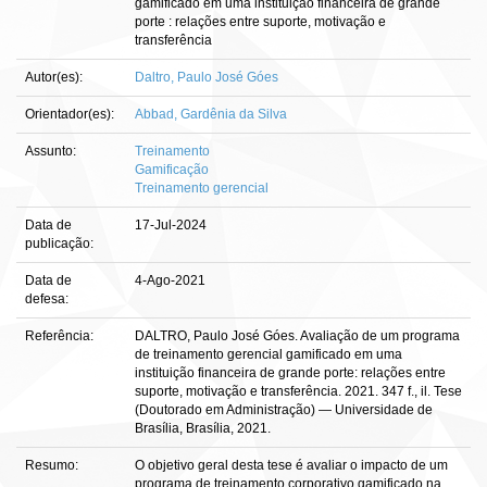
gamificado em uma instituição financeira de grande
porte : relações entre suporte, motivação e
transferência
Autor(es):
Daltro, Paulo José Góes
Orientador(es):
Abbad, Gardênia da Silva
Assunto:
Treinamento
Gamificação
Treinamento gerencial
Data de
17-Jul-2024
publicação:
Data de
4-Ago-2021
defesa:
Referência:
DALTRO, Paulo José Góes. Avaliação de um programa
de treinamento gerencial gamificado em uma
instituição financeira de grande porte: relações entre
suporte, motivação e transferência. 2021. 347 f., il. Tese
(Doutorado em Administração) — Universidade de
Brasília, Brasília, 2021.
Resumo:
O objetivo geral desta tese é avaliar o impacto de um
programa de treinamento corporativo gamificado na