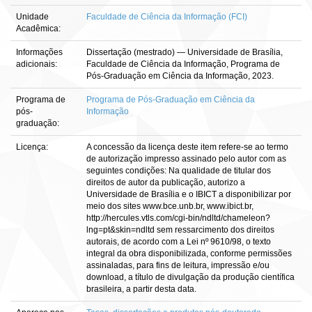
Unidade
Faculdade de Ciência da Informação (FCI)
Acadêmica:
Informações
Dissertação (mestrado) — Universidade de Brasília,
adicionais:
Faculdade de Ciência da Informação, Programa de
Pós-Graduação em Ciência da Informação, 2023.
Programa de
Programa de Pós-Graduação em Ciência da
pós-
Informação
graduação:
Licença:
A concessão da licença deste item refere-se ao termo
de autorização impresso assinado pelo autor com as
seguintes condições: Na qualidade de titular dos
direitos de autor da publicação, autorizo a
Universidade de Brasília e o IBICT a disponibilizar por
meio dos sites www.bce.unb.br, www.ibict.br,
http://hercules.vtls.com/cgi-bin/ndltd/chameleon?
lng=pt&skin=ndltd sem ressarcimento dos direitos
autorais, de acordo com a Lei nº 9610/98, o texto
integral da obra disponibilizada, conforme permissões
assinaladas, para fins de leitura, impressão e/ou
download, a título de divulgação da produção científica
brasileira, a partir desta data.