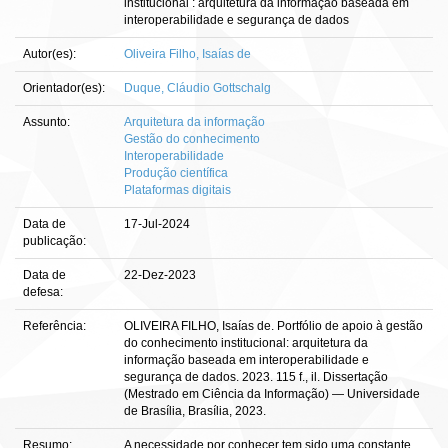
institucional : arquitetura da informação baseada em
interoperabilidade e segurança de dados
Autor(es):
Oliveira Filho, Isaías de
Orientador(es):
Duque, Cláudio Gottschalg
Assunto:
Arquitetura da informação
Gestão do conhecimento
Interoperabilidade
Produção científica
Plataformas digitais
Data de
17-Jul-2024
publicação:
Data de
22-Dez-2023
defesa:
Referência:
OLIVEIRA FILHO, Isaías de. Portfólio de apoio à gestão
do conhecimento institucional: arquitetura da
informação baseada em interoperabilidade e
segurança de dados. 2023. 115 f., il. Dissertação
(Mestrado em Ciência da Informação) — Universidade
de Brasília, Brasília, 2023.
Resumo:
A necessidade por conhecer tem sido uma constante