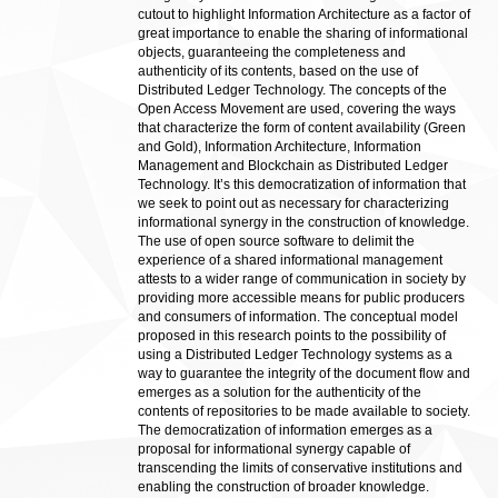
cutout to highlight Information Architecture as a factor of
great importance to enable the sharing of informational
objects, guaranteeing the completeness and
authenticity of its contents, based on the use of
Distributed Ledger Technology. The concepts of the
Open Access Movement are used, covering the ways
that characterize the form of content availability (Green
and Gold), Information Architecture, Information
Management and Blockchain as Distributed Ledger
Technology. It’s this democratization of information that
we seek to point out as necessary for characterizing
informational synergy in the construction of knowledge.
The use of open source software to delimit the
experience of a shared informational management
attests to a wider range of communication in society by
providing more accessible means for public producers
and consumers of information. The conceptual model
proposed in this research points to the possibility of
using a Distributed Ledger Technology systems as a
way to guarantee the integrity of the document flow and
emerges as a solution for the authenticity of the
contents of repositories to be made available to society.
The democratization of information emerges as a
proposal for informational synergy capable of
transcending the limits of conservative institutions and
enabling the construction of broader knowledge.