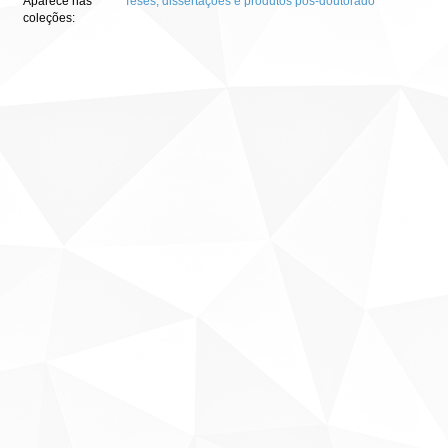
Aparece nas
Teses, dissertações e produtos pós-doutorado
coleções: