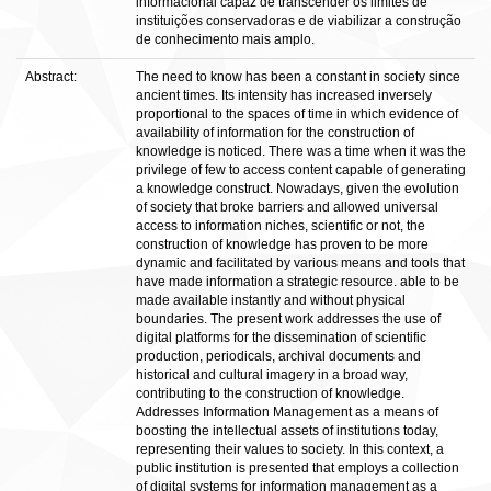
informacional capaz de transcender os limites de
instituições conservadoras e de viabilizar a construção
de conhecimento mais amplo.
Abstract:
The need to know has been a constant in society since
ancient times. Its intensity has increased inversely
proportional to the spaces of time in which evidence of
availability of information for the construction of
knowledge is noticed. There was a time when it was the
privilege of few to access content capable of generating
a knowledge construct. Nowadays, given the evolution
of society that broke barriers and allowed universal
access to information niches, scientific or not, the
construction of knowledge has proven to be more
dynamic and facilitated by various means and tools that
have made information a strategic resource. able to be
made available instantly and without physical
boundaries. The present work addresses the use of
digital platforms for the dissemination of scientific
production, periodicals, archival documents and
historical and cultural imagery in a broad way,
contributing to the construction of knowledge.
Addresses Information Management as a means of
boosting the intellectual assets of institutions today,
representing their values to society. In this context, a
public institution is presented that employs a collection
of digital systems for information management as a