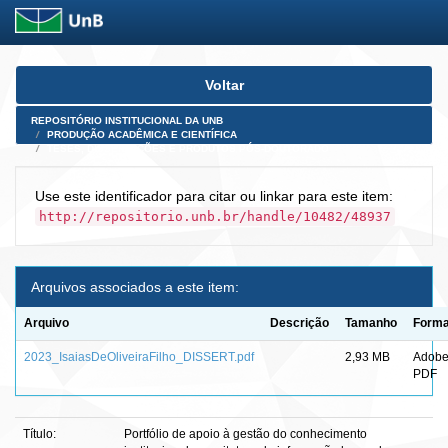
Skip
Voltar
navigation
REPOSITÓRIO INSTITUCIONAL DA UNB
PRODUÇÃO ACADÊMICA E CIENTÍFICA
TESES, DISSERTAÇÕES E PRODUTOS PÓS-DOUTORADO
Use este identificador para citar ou linkar para este item:
http://repositorio.unb.br/handle/10482/48937
Arquivos associados a este item:
Arquivo
Descrição
Tamanho
Forma
2023_IsaiasDeOliveiraFilho_DISSERT.pdf
2,93 MB
Adob
PDF
Título:
Portfólio de apoio à gestão do conhecimento