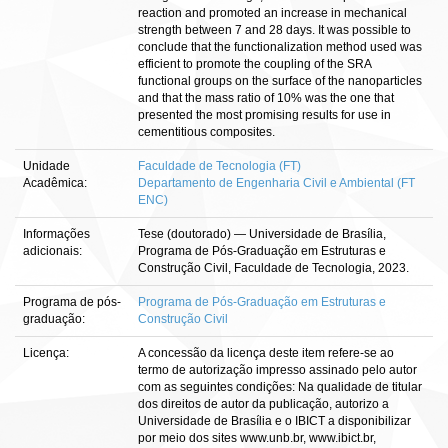
reaction and promoted an increase in mechanical
strength between 7 and 28 days. It was possible to
conclude that the functionalization method used was
efficient to promote the coupling of the SRA
functional groups on the surface of the nanoparticles
and that the mass ratio of 10% was the one that
presented the most promising results for use in
cementitious composites.
Unidade
Faculdade de Tecnologia (FT)
Acadêmica:
Departamento de Engenharia Civil e Ambiental (FT
ENC)
Informações
Tese (doutorado) — Universidade de Brasília,
adicionais:
Programa de Pós-Graduação em Estruturas e
Construção Civil, Faculdade de Tecnologia, 2023.
Programa de pós-
Programa de Pós-Graduação em Estruturas e
graduação:
Construção Civil
Licença:
A concessão da licença deste item refere-se ao
termo de autorização impresso assinado pelo autor
com as seguintes condições: Na qualidade de titular
dos direitos de autor da publicação, autorizo a
Universidade de Brasília e o IBICT a disponibilizar
por meio dos sites www.unb.br, www.ibict.br,