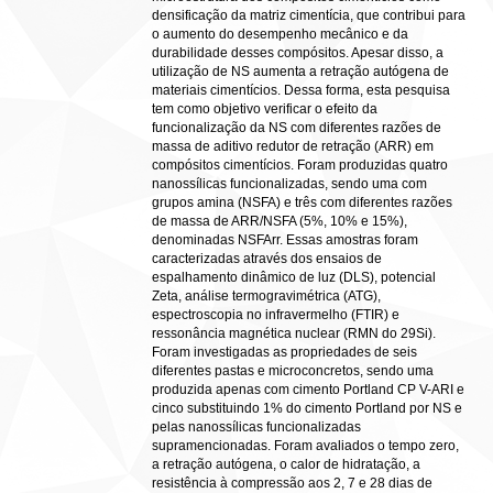
densificação da matriz cimentícia, que contribui para
o aumento do desempenho mecânico e da
durabilidade desses compósitos. Apesar disso, a
utilização de NS aumenta a retração autógena de
materiais cimentícios. Dessa forma, esta pesquisa
tem como objetivo verificar o efeito da
funcionalização da NS com diferentes razões de
massa de aditivo redutor de retração (ARR) em
compósitos cimentícios. Foram produzidas quatro
nanossílicas funcionalizadas, sendo uma com
grupos amina (NSFA) e três com diferentes razões
de massa de ARR/NSFA (5%, 10% e 15%),
denominadas NSFArr. Essas amostras foram
caracterizadas através dos ensaios de
espalhamento dinâmico de luz (DLS), potencial
Zeta, análise termogravimétrica (ATG),
espectroscopia no infravermelho (FTIR) e
ressonância magnética nuclear (RMN do 29Si).
Foram investigadas as propriedades de seis
diferentes pastas e microconcretos, sendo uma
produzida apenas com cimento Portland CP V-ARI e
cinco substituindo 1% do cimento Portland por NS e
pelas nanossílicas funcionalizadas
supramencionadas. Foram avaliados o tempo zero,
a retração autógena, o calor de hidratação, a
resistência à compressão aos 2, 7 e 28 dias de