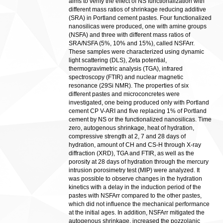
aims to verify the effect of NS functionalization with
different mass ratios of shrinkage reducing additive
(SRA) in Portland cement pastes. Four functionalized
nanosilicas were produced, one with amine groups
(NSFA) and three with different mass ratios of
SRA/NSFA (5%, 10% and 15%), called NSFArr.
These samples were characterized using dynamic
light scattering (DLS), Zeta potential,
thermogravimetric analysis (TGA), infrared
spectroscopy (FTIR) and nuclear magnetic
resonance (29Si NMR). The properties of six
different pastes and microconcretes were
investigated, one being produced only with Portland
cement CP V-ARI and five replacing 1% of Portland
cement by NS or the functionalized nanosilicas. Time
zero, autogenous shrinkage, heat of hydration,
compressive strength at 2, 7 and 28 days of
hydration, amount of CH and CS-H through X-ray
diffraction (XRD), TGA and FTIR, as well as the
porosity at 28 days of hydration through the mercury
intrusion porosimetry test (MIP) were analyzed. It
was possible to observe changes in the hydration
kinetics with a delay in the induction period of the
pastes with NSFArr compared to the other pastes,
which did not influence the mechanical performance
at the initial ages. In addition, NSFArr mitigated the
autogenous shrinkage, increased the pozzolanic