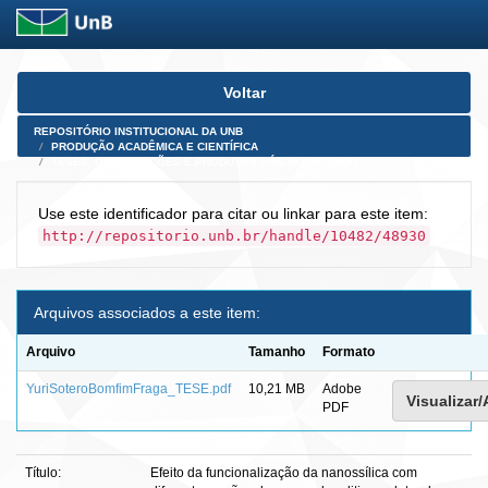
Skip
Voltar
navigation
REPOSITÓRIO INSTITUCIONAL DA UNB
PRODUÇÃO ACADÊMICA E CIENTÍFICA
TESES, DISSERTAÇÕES E PRODUTOS PÓS-DOUTORADO
Use este identificador para citar ou linkar para este item:
http://repositorio.unb.br/handle/10482/48930
Arquivos associados a este item:
Arquivo
Tamanho
Formato
YuriSoteroBomfimFraga_TESE.pdf
10,21 MB
Adobe
Visualizar/
PDF
Título:
Efeito da funcionalização da nanossílica com