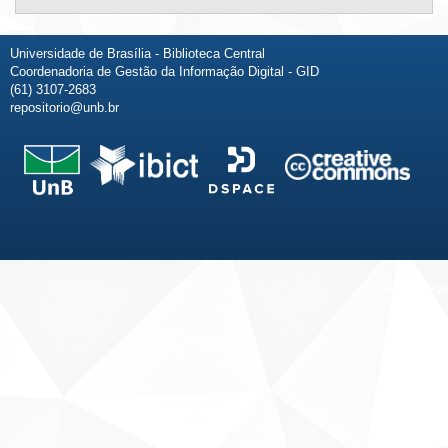
Universidade de Brasília - Biblioteca Central
Coordenadoria de Gestão da Informação Digital - GID
(61) 3107-2683
repositorio@unb.br
Fale conosco
Sobre