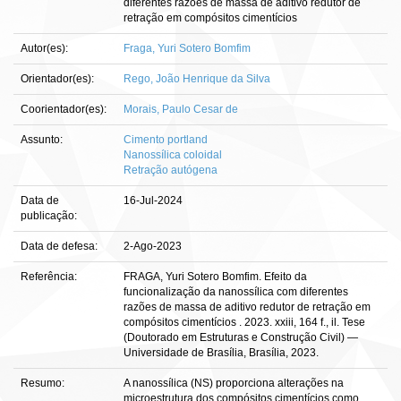
diferentes razões de massa de aditivo redutor de
retração em compósitos cimentícios
Autor(es):
Fraga, Yuri Sotero Bomfim
Orientador(es):
Rego, João Henrique da Silva
Coorientador(es):
Morais, Paulo Cesar de
Assunto:
Cimento portland
Nanossílica coloidal
Retração autógena
Data de
16-Jul-2024
publicação:
Data de defesa:
2-Ago-2023
Referência:
FRAGA, Yuri Sotero Bomfim. Efeito da
funcionalização da nanossílica com diferentes
razões de massa de aditivo redutor de retração em
compósitos cimentícios . 2023. xxiii, 164 f., il. Tese
(Doutorado em Estruturas e Construção Civil) —
Universidade de Brasília, Brasília, 2023.
Resumo:
A nanossílica (NS) proporciona alterações na
microestrutura dos compósitos cimentícios como