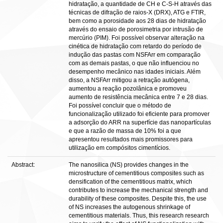
hidratação, a quantidade de CH e C-S-H através das
técnicas de difração de raios-X (DRX), ATG e FTIR,
bem como a porosidade aos 28 dias de hidratação
através do ensaio de porosimetria por intrusão de
mercúrio (PIM). Foi possível observar alteração na
cinética de hidratação com retardo do período de
indução das pastas com NSFArr em comparação
com as demais pastas, o que não influenciou no
desempenho mecânico nas idades iniciais. Além
disso, a NSFArr mitigou a retração autógena,
aumentou a reação pozolânica e promoveu
aumento de resistência mecânica entre 7 e 28 dias.
Foi possível concluir que o método de
funcionalização utilizado foi eficiente para promover
a adsorção do ARR na superfície das nanopartículas
e que a razão de massa de 10% foi a que
apresentou resultados mais promissores para
utilização em compósitos cimentícios.
Abstract:
The nanosilica (NS) provides changes in the
microstructure of cementitious composites such as
densification of the cementitious matrix, which
contributes to increase the mechanical strength and
durability of these composites. Despite this, the use
of NS increases the autogenous shrinkage of
cementitious materials. Thus, this research research