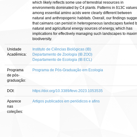
which likely reflects some use of terrestrial resources in
environments dominated by C4 plants. Patterns in δ13C values
among essential amino acids were clearly different between
natural and anthropogenic habitats. Overall, our findings sugge
that caimans can persist in heterogeneous landscapes fueled 
natural and agricultural energy sources of energy, which has
implications for effectively managing such landscapes to maxi
biodiversity.
Unidade
Instituto de Ciências Biológicas (IB)
Acadêmica:
Departamento de Zoologia (IB ZOO)
Departamento de Ecologia (IB ECL)
Programa
Programa de Pós-Graduação em Ecologia
de pós-
graduação:
DOI:
https://doi.org/10.3389/fevo.2023.1053535
Aparece
Artigos publicados em periódicos e afins
nas
coleções: