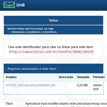
Skip
Voltar
navigation
REPOSITÓRIO INSTITUCIONAL DA UNB
PRODUÇÃO ACADÊMICA E CIENTÍFICA
ARTIGOS PUBLICADOS EM PERIÓDICOS E AFINS
Use este identificador para citar ou linkar para este item:
http://repositorio.unb.br/handle/10482/48329
Arquivos associados a este item:
Arquivo
Descrição
Tamanho
Formato
ARTIGO_AgriculturalInputModifies.pdf
5,25 MB
Adobe
PDF
Título:
Agricultural input modifies trophic niche and basal energy sour