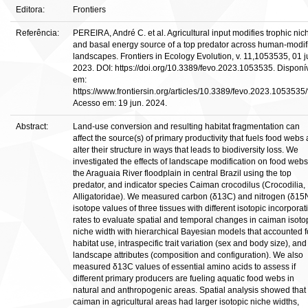
Editora:
Frontiers
Referência:
PEREIRA, André C. et al. Agricultural input modifies trophic nic
and basal energy source of a top predator across human-modif
landscapes. Frontiers in Ecology Evolution, v. 11,1053535, 01 j
2023. DOI: https://doi.org/10.3389/fevo.2023.1053535. Disponí
em:
https://www.frontiersin.org/articles/10.3389/fevo.2023.1053535/f
Acesso em: 19 jun. 2024.
Abstract:
Land-use conversion and resulting habitat fragmentation can
affect the source(s) of primary productivity that fuels food webs
alter their structure in ways that leads to biodiversity loss. We
investigated the effects of landscape modification on food webs
the Araguaia River floodplain in central Brazil using the top
predator, and indicator species Caiman crocodilus (Crocodilia,
Alligatoridae). We measured carbon (δ13C) and nitrogen (δ15
isotope values of three tissues with different isotopic incorporat
rates to evaluate spatial and temporal changes in caiman isoto
niche width with hierarchical Bayesian models that accounted f
habitat use, intraspecific trait variation (sex and body size), and
landscape attributes (composition and configuration). We also
measured δ13C values of essential amino acids to assess if
different primary producers are fueling aquatic food webs in
natural and anthropogenic areas. Spatial analysis showed that
caiman in agricultural areas had larger isotopic niche widths,