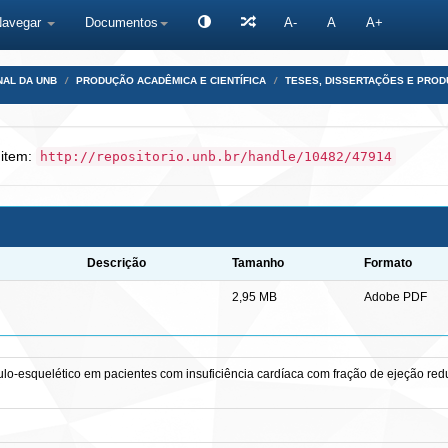
Navegar
Documentos
A-
A
A+
NAL DA UNB
PRODUÇÃO ACADÊMICA E CIENTÍFICA
TESES, DISSERTAÇÕES E PRO
 item:
http://repositorio.unb.br/handle/10482/47914
Descrição
Tamanho
Formato
2,95 MB
Adobe PDF
lo-esquelético em pacientes com insuficiência cardíaca com fração de ejeção red