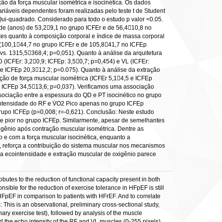
ão da força muscular isométrica e isocinética. Os dados
riáveis dependentes foram realizadas pelo teste t de Student
Qui-quadrado. Considerado para todo o estudo p valor <0.05.
ade (anos) de 53,29,1 no grupo ICFEr e de 56,410,8 no
es quanto à composição corporal e índice de massa corporal
 (100,144,7 no grupo ICFEr e de 105,841,7 no ICFEp
vs. 1315,5368,4; p=0,051). Quanto à análise da arquitetura
(ICFEr: 3,20,9; ICFEp: 3,50,7; p=0,454) e VL (ICFEr:
 e ICFEp 20,312,2; p=0.075). Quanto à análise da extração
ão de força muscular isométrica (ICFEr 5,14,5 e ICFEp
 e ICFEp 34,513,6; p=0,037). Verificamos uma associação
sociação entre a espessura do QD e PT isocinético no grupo
ointensidade do RF e V̇O2 Pico apenas no grupo ICFEp
rupo ICFEp (p=0,008; r=-0,621). Conclusão: Neste estudo
te pior no grupo ICFEp. Similarmente, apesar de semelhantes
ênio após contração muscular isométrica. Dentre as
o e com a força muscular isocinética, enquanto a
o, reforça a contribuição do sistema muscular nos mecanismos
ra ecointensidade e extração muscular de oxigênio parece
butes to the reduction of functional capacity present in both
le for the reduction of exercise tolerance in HFpEF is still
 HFpEF in comparison to patients with HFrEF. And to correlate
This is an observational, preliminary cross-sectional study,
ry exercise test), followed by analysis of the muscle
nd the echo intensity of the RF and VL muscles (0-255 pixels),