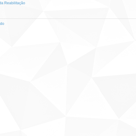
a Reabilitação
ado