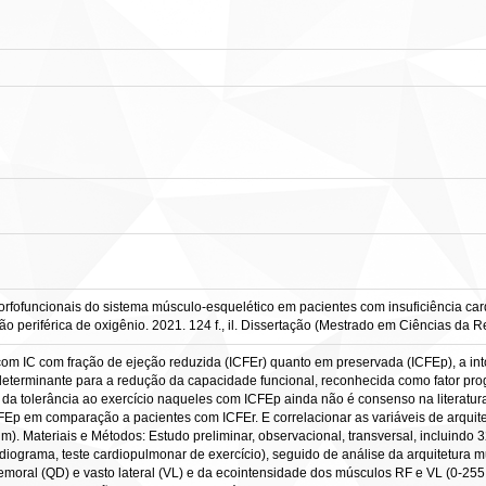
orfofuncionais do sistema músculo-esquelético em pacientes com insuficiência car
 periférica de oxigênio. 2021. 124 f., il. Dissertação (Mestrado em Ciências da Re
com IC com fração de ejeção reduzida (ICFEr) quanto em preservada (ICFEp), a int
 determinante para a redução da capacidade funcional, reconhecida como fator pr
da tolerância ao exercício naqueles com ICFEp ainda não é consenso na literatura ci
Ep em comparação a pacientes com ICFEr. E correlacionar as variáveis de arquite
 Nm). Materiais e Métodos: Estudo preliminar, observacional, transversal, incluindo
rdiograma, teste cardiopulmonar de exercício), seguido de análise da arquitetura 
femoral (QD) e vasto lateral (VL) e da ecointensidade dos músculos RF e VL (0-25