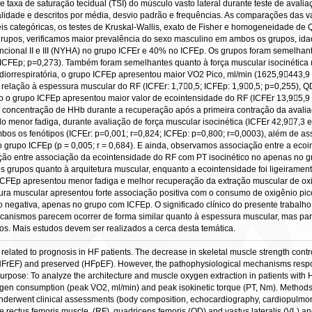
axa de saturação tecidual (TSI) do músculo vasto lateral durante teste de avaliaç
idade e descritos por média, desvio padrão e frequências. As comparações das va
is categóricas, os testes de Kruskal-Wallis, exato de Fisher e homogeneidade de 
 grupos, verificamos maior prevalência do sexo masculino em ambos os grupos, id
ional II e III (NYHA) no grupo ICFEr e 40% no ICFEp. Os grupos foram semelhant
 ICFEp; p=0,273). Também foram semelhantes quanto à força muscular isocinética
iorrespiratória, o grupo ICFEp apresentou maior V̇O2 Pico, ml/min (1625,9443,9 
elação à espessura muscular do RF (ICFEr: 1,70,5; ICFEp: 1,90,5; p=0,255), QD 
to o grupo ICFEp apresentou maior valor de ecointensidade do RF (ICFEr 13,95,9
concentração de HHb durante a recuperação após a primeira contração da avaliaç
do menor fadiga, durante avaliação de força muscular isocinética (ICFEr 42,97,3
bos os fenótipos (ICFEr: p=0,001; r=0,824; ICFEp: p=0,800; r=0,0003), além de as
o grupo ICFEp (p = 0,005; r = 0,684). E ainda, observamos associação entre a ec
iação entre associação da ecointensidade do RF com PT isocinético no apenas no g
s grupos quanto à arquitetura muscular, enquanto a ecointensidade foi ligeiramen
CFEp apresentou menor fadiga e melhor recuperação da extração muscular de oxig
sura muscular apresentou forte associação positiva com o consumo de oxigênio pic
 negativa, apenas no grupo com ICFEp. O significado clínico do presente trabalh
 mecanismos parecem ocorrer de forma similar quanto à espessura muscular, mas pa
pos. Mais estudos devem ser realizados a cerca desta temática.
related to prognosis in HF patients. The decrease in skeletal muscle strength contro
HFrEF) and preserved (HFpEF). However, the pathophysiological mechanisms responsib
. Purpose: To analyze the architecture and muscle oxygen extraction in patients with
gen consumption (peak V̇O2, ml/min) and peak isokinetic torque (PT, Nm). Methods: 
 underwent clinical assessments (body composition, echocardiography, cardiopulmona
he rectus femoris muscle, (RF), quadriceps femoris (QD) and vastus lateralis (VL) a