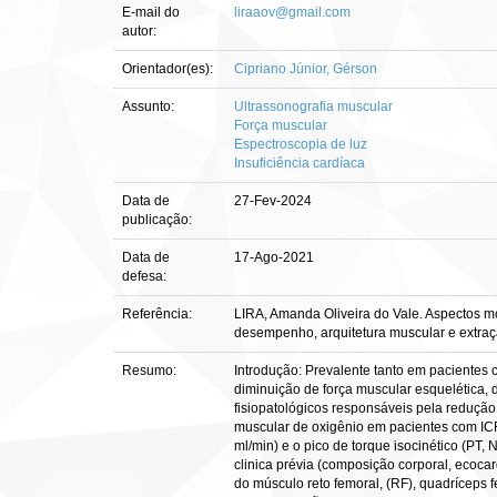
E-mail do
liraaov@gmail.com
autor:
Orientador(es):
Cipriano Júnior, Gérson
Assunto:
Ultrassonografia muscular
Força muscular
Espectroscopia de luz
Insuficiência cardíaca
Data de
27-Fev-2024
publicação:
Data de
17-Ago-2021
defesa:
Referência:
LIRA, Amanda Oliveira do Vale. Aspectos m
desempenho, arquitetura muscular e extração
Resumo:
Introdução: Prevalente tanto em pacientes 
diminuição de força muscular esquelética,
fisiopatológicos responsáveis pela redução 
muscular de oxigênio em pacientes com ICF
ml/min) e o pico de torque isocinético (PT,
clinica prévia (composição corporal, ecoca
do músculo reto femoral, (RF), quadríceps 