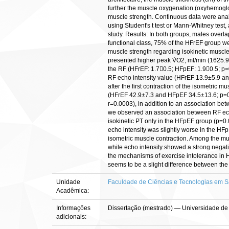
further the muscle oxygenation (oxyhemoglob
muscle strength. Continuous data were ana
using Student's t test or Mann-Whitney test,
study. Results: In both groups, males overl
functional class, 75% of the HFrEF group w
muscle strength regarding isokinetic muscl
presented higher peak V̇O2, ml/min (1625.9±
the RF (HFrEF: 1.70.5; HFpEF: 1.90.5; p
RF echo intensity value (HFrEF 13.9±5.9 an
after the first contraction of the isometri
(HFrEF 42.9±7.3 and HFpEF 34.5±13.6; p=0.
r=0.0003), in addition to an association b
we observed an association between RF echo
isokinetic PT only in the HFpEF group (p=0.0
echo intensity was slightly worse in the HF
isometric muscle contraction. Among the mu
while echo intensity showed a strong negativ
the mechanisms of exercise intolerance in 
seems to be a slight difference between the
Unidade
Faculdade de Ciências e Tecnologias em 
Acadêmica:
Informações
Dissertação (mestrado) — Universidade de 
adicionais: