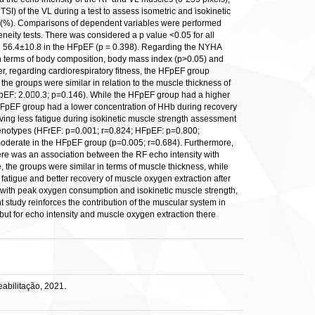
) of the VL during a test to assess isometric and isokinetic
y (%). Comparisons of dependent variables were performed
neity tests. There was considered a p value <0.05 for all
and 56.4±10.8 in the HFpEF (p = 0.398). Regarding the NYHA
in terms of body composition, body mass index (p>0.05) and
, regarding cardiorespiratory fitness, the HFpEF group
he groups were similar in relation to the muscle thickness of
pEF: 2.00.3; p=0.146). While the HFpEF group had a higher
e HFpEF group had a lower concentration of HHb during recovery
ving less fatigue during isokinetic muscle strength assessment
enotypes (HFrEF: p=0.001; r=0.824; HFpEF: p=0.800;
moderate in the HFpEF group (p=0.005; r=0.684). Furthermore,
ere was an association between the RF echo intensity with
, the groups were similar in terms of muscle thickness, while
atigue and better recovery of muscle oxygen extraction after
n with peak oxygen consumption and isokinetic muscle strength,
t study reinforces the contribution of the muscular system in
ut for echo intensity and muscle oxygen extraction there
abilitação, 2021.