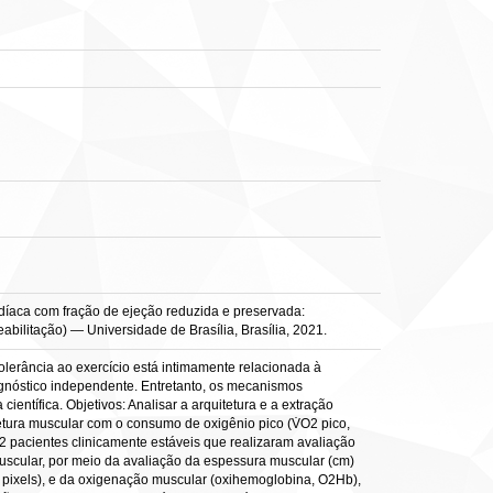
díaca com fração de ejeção reduzida e preservada:
abilitação) — Universidade de Brasília, Brasília, 2021.
olerância ao exercício está intimamente relacionada à
ognóstico independente. Entretanto, os mecanismos
entífica. Objetivos: Analisar a arquitetura e a extração
tura muscular com o consumo de oxigênio pico (V̇O2 pico,
 32 pacientes clinicamente estáveis que realizaram avaliação
muscular, por meio da avaliação da espessura muscular (cm)
5 pixels), e da oxigenação muscular (oxihemoglobina, O2Hb),