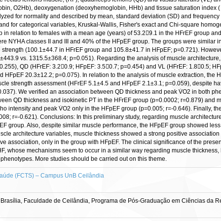
in, O2Hb), deoxygenation (deoxyhemoglobin, HHb) and tissue saturation index ( TSI
lyzed for normality and described by mean, standard deviation (SD) and frequenc
 and for categorical variables, Kruskal-Wallis, Fisher's exact and Chi-square homoge
ap in relation to females with a mean age (years) of 53.29.1 in the HFrEF group 
ere NYHA classes II and III and 40% of the HFpEF group. The groups were similar 
e strength (100.1±44.7 in HFrEF group and 105.8±41.7 in HFpEF; p=0.721). However
443.9 vs. 1315.5±368.4; p=0.051). Regarding the analysis of muscle architecture, t
=0.255), QD (HFrEF: 3.20.9; HFpEF: 3.50.7; p=0.454) and VL (HFrEF: 1.80.5; HF
d HFpEF 20.3±12.2; p=0.075). In relation to the analysis of muscle extraction, th
c muscle strength assessment (HFrEF 5.1±4.5 and HFpEF 2.1±3.1; p=0.059), despite ha
037). We verified an association between QD thickness and peak V̇O2 in both ph
etween QD thickness and isokinetic PT in the HFrEF group (p=0.0002; r=0.879) and 
 intensity and peak V̇O2 only in the HFpEF group (p=0.005; r=-0.646). Finally, th
08; r=-0.621). Conclusions: In this preliminary study, regarding muscle architecture
pEF group. Also, despite similar muscle performance, the HFpEF group showed less f
scle architecture variables, muscle thickness showed a strong positive associatio
e association, only in the group with HFpEF. The clinical significance of the presen
HF, whose mechanisms seem to occur in a similar way regarding muscle thickness, b
 phenotypes. More studies should be carried out on this theme.
Saúde (FCTS) – Campus UnB Ceilândia
Brasília, Faculdade de Ceilândia, Programa de Pós-Graduação em Ciências da Re