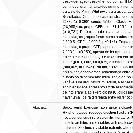
desoxigenação (desoxihemoglobina, HHb) e t
contínuos foram analisados quanto à normal
ou teste de Mann-Whitney e para as variáve
Resultados: Quanto às características dos
ICFEp (p=0,398), sendo 75% em Classe Func
(28,95,4 no grupo ICFEr e de 31,15,1 no
(p=0,721). Porém, quanto à capacidade card
muscular, os grupos foram semelhantes em r
1,80,5; ICFEp: 2,00,3; p=0,146). Enquan
muscular, o grupo ICFEp apresentou menor 
2,13,1; p=0,059), apesar de ter apresenta
entre a espessura do QD e V̇O2 Pico em am
ICFEr (p = 0,0002; r = 0,879) e moderada n
(p=0,005; r=-0,646). Por fim, houve assoc
preliminar, observamos semelhança entre o
quanto ao desempenho muscular, o grupo I
variáveis de arquitetura muscular, a espes
ecointensidade apresentou forte associação
de intolerância ao exercício na IC, cujos
haver uma ligeira diferença entre os fenóti
Abstract:
Background: Exercise intolerance is closely 
HF phenotypes: reduced ejection fraction (
not a consensus in the scientific literature
muscle architecture variables with peak oxy
including 32 clinically stable patients who
architecture, the muscle thickness (cm) of t