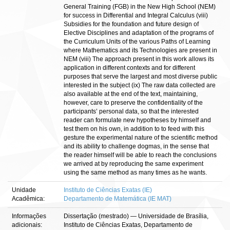
General Training (FGB) in the New High School (NEM)
for success in Differential and Integral Calculus (viii)
Subsidies for the foundation and future design of
Elective Disciplines and adaptation of the programs of
the Curriculum Units of the various Paths of Learning
where Mathematics and its Technologies are present in
NEM (viii) The approach present in this work allows its
application in different contexts and for different
purposes that serve the largest and most diverse public
interested in the subject (ix) The raw data collected are
also available at the end of the text, maintaining,
however, care to preserve the confidentiality of the
participants’ personal data, so that the interested
reader can formulate new hypotheses by himself and
test them on his own, in addition to to feed with this
gesture the experimental nature of the scientific method
and its ability to challenge dogmas, in the sense that
the reader himself will be able to reach the conclusions
we arrived at by reproducing the same experiment
using the same method as many times as he wants.
Unidade
Instituto de Ciências Exatas (IE)
Acadêmica:
Departamento de Matemática (IE MAT)
Informações
Dissertação (mestrado) — Universidade de Brasília,
adicionais:
Instituto de Ciências Exatas, Departamento de