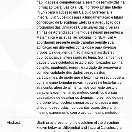
habilidades e competências a serem desenvolvidas na
Formação Geral Básica (FGB) no Novo Ensino Médio
(NEM) para o sucesso em Cálculo Diferencial e
Integral (viii) Subsídios para a fundamentação e futura
concepção de Disciplinas Eletivas e adequação dos
programas das Unidades Currículares das diversas
Trilhas de Aprendizagem em que estejam presentes a
Matemática e as suas Tecnologias no NEM (viii) A
abordagem presente neste trabalho permite sua
aplicação em diferentes contextos e para diversos
propósitos que atendam ao maior e mais diverso
público possível interessado no tema, (ix) Também os
dados brutos coletados estão disponibilizados ao final
do texto, mantendo, porém, o cuidado de preservar a
confidencialidade dos dados pessoais dos
participantes, de modo que o leitor interessado poderá
por si mesmo formular novas hipóteses e testá-las por
sua conta, além de alimentarmos com este gesto o
carácter experimental do método científico e a sua
capacidade de desafiar os dogmas, no sentido de que
o próprio leitor poderá chegar às conclusões a que
chegamos reproduzindo quantas vezes desejar o
mesmo experimento com o uso do mesmo método.
Abstract:
Starting by presenting the evolution of the discipline
known today as Differential and Integral Calculus, the