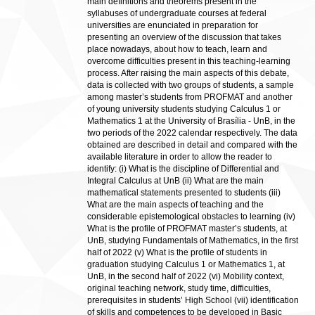
main definitions and theorems present in the
syllabuses of undergraduate courses at federal
universities are enunciated in preparation for
presenting an overview of the discussion that takes
place nowadays, about how to teach, learn and
overcome difficulties present in this teaching-learning
process. After raising the main aspects of this debate,
data is collected with two groups of students, a sample
among master’s students from PROFMAT and another
of young university students studying Calculus 1 or
Mathematics 1 at the University of Brasília - UnB, in the
two periods of the 2022 calendar respectively. The data
obtained are described in detail and compared with the
available literature in order to allow the reader to
identify: (i) What is the discipline of Differential and
Integral Calculus at UnB (ii) What are the main
mathematical statements presented to students (iii)
What are the main aspects of teaching and the
considerable epistemological obstacles to learning (iv)
What is the profile of PROFMAT master’s students, at
UnB, studying Fundamentals of Mathematics, in the first
half of 2022 (v) What is the profile of students in
graduation studying Calculus 1 or Mathematics 1, at
UnB, in the second half of 2022 (vi) Mobility context,
original teaching network, study time, difficulties,
prerequisites in students’ High School (vii) identification
of skills and competences to be developed in Basic