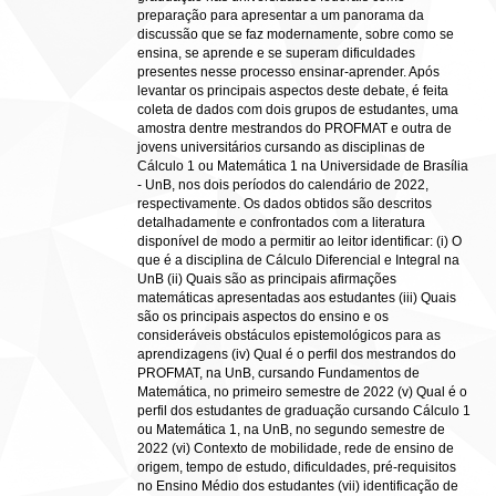
preparação para apresentar a um panorama da
discussão que se faz modernamente, sobre como se
ensina, se aprende e se superam dificuldades
presentes nesse processo ensinar-aprender. Após
levantar os principais aspectos deste debate, é feita
coleta de dados com dois grupos de estudantes, uma
amostra dentre mestrandos do PROFMAT e outra de
jovens universitários cursando as disciplinas de
Cálculo 1 ou Matemática 1 na Universidade de Brasília
- UnB, nos dois períodos do calendário de 2022,
respectivamente. Os dados obtidos são descritos
detalhadamente e confrontados com a literatura
disponível de modo a permitir ao leitor identificar: (i) O
que é a disciplina de Cálculo Diferencial e Integral na
UnB (ii) Quais são as principais afirmações
matemáticas apresentadas aos estudantes (iii) Quais
são os principais aspectos do ensino e os
consideráveis obstáculos epistemológicos para as
aprendizagens (iv) Qual é o perfil dos mestrandos do
PROFMAT, na UnB, cursando Fundamentos de
Matemática, no primeiro semestre de 2022 (v) Qual é o
perfil dos estudantes de graduação cursando Cálculo 1
ou Matemática 1, na UnB, no segundo semestre de
2022 (vi) Contexto de mobilidade, rede de ensino de
origem, tempo de estudo, dificuldades, pré-requisitos
no Ensino Médio dos estudantes (vii) identificação de