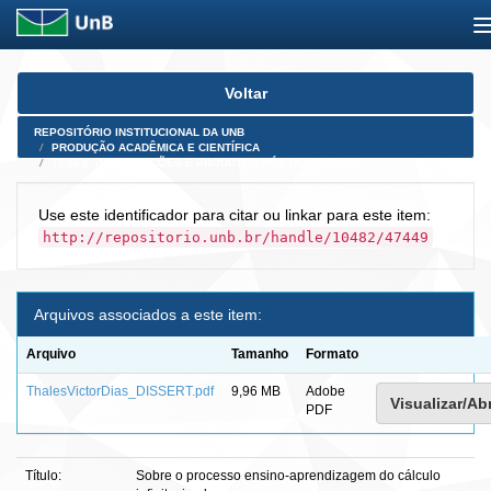
Skip
Voltar
navigation
REPOSITÓRIO INSTITUCIONAL DA UNB
PRODUÇÃO ACADÊMICA E CIENTÍFICA
TESES, DISSERTAÇÕES E PRODUTOS PÓS-DOUTORADO
Use este identificador para citar ou linkar para este item:
http://repositorio.unb.br/handle/10482/47449
Arquivos associados a este item:
Arquivo
Tamanho
Formato
ThalesVictorDias_DISSERT.pdf
9,96 MB
Adobe
Visualizar/Abr
PDF
Título:
Sobre o processo ensino-aprendizagem do cálculo