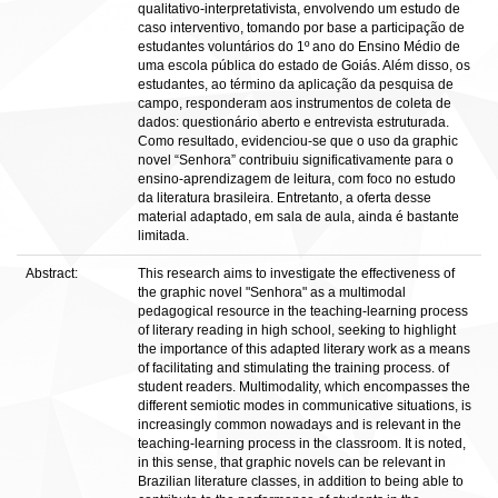
qualitativo-interpretativista, envolvendo um estudo de
caso interventivo, tomando por base a participação de
estudantes voluntários do 1º ano do Ensino Médio de
uma escola pública do estado de Goiás. Além disso, os
estudantes, ao término da aplicação da pesquisa de
campo, responderam aos instrumentos de coleta de
dados: questionário aberto e entrevista estruturada.
Como resultado, evidenciou-se que o uso da graphic
novel “Senhora” contribuiu significativamente para o
ensino-aprendizagem de leitura, com foco no estudo
da literatura brasileira. Entretanto, a oferta desse
material adaptado, em sala de aula, ainda é bastante
limitada.
Abstract:
This research aims to investigate the effectiveness of
the graphic novel "Senhora" as a multimodal
pedagogical resource in the teaching-learning process
of literary reading in high school, seeking to highlight
the importance of this adapted literary work as a means
of facilitating and stimulating the training process. of
student readers. Multimodality, which encompasses the
different semiotic modes in communicative situations, is
increasingly common nowadays and is relevant in the
teaching-learning process in the classroom. It is noted,
in this sense, that graphic novels can be relevant in
Brazilian literature classes, in addition to being able to