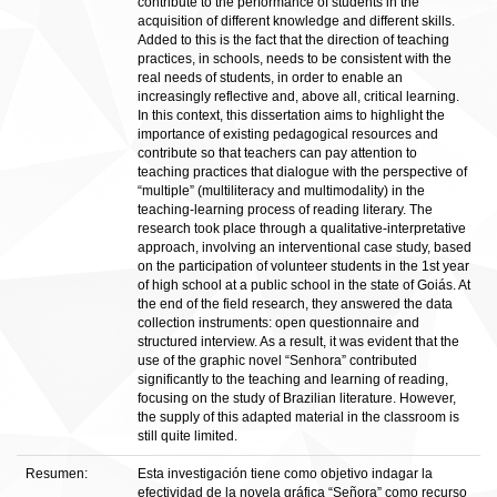
contribute to the performance of students in the
acquisition of different knowledge and different skills.
Added to this is the fact that the direction of teaching
practices, in schools, needs to be consistent with the
real needs of students, in order to enable an
increasingly reflective and, above all, critical learning.
In this context, this dissertation aims to highlight the
importance of existing pedagogical resources and
contribute so that teachers can pay attention to
teaching practices that dialogue with the perspective of
“multiple” (multiliteracy and multimodality) in the
teaching-learning process of reading literary. The
research took place through a qualitative-interpretative
approach, involving an interventional case study, based
on the participation of volunteer students in the 1st year
of high school at a public school in the state of Goiás. At
the end of the field research, they answered the data
collection instruments: open questionnaire and
structured interview. As a result, it was evident that the
use of the graphic novel “Senhora” contributed
significantly to the teaching and learning of reading,
focusing on the study of Brazilian literature. However,
the supply of this adapted material in the classroom is
still quite limited.
Resumen:
Esta investigación tiene como objetivo indagar la
efectividad de la novela gráfica “Señora” como recurso