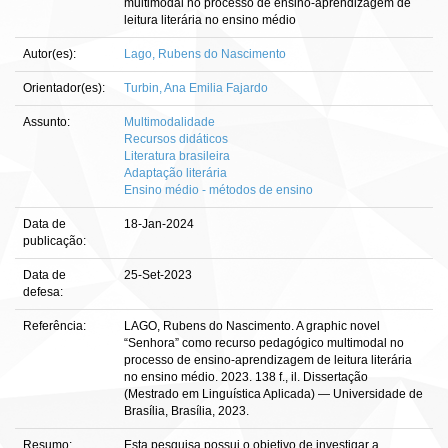
multimodal no processo de ensino-aprendizagem de
leitura literária no ensino médio
Autor(es):
Lago, Rubens do Nascimento
Orientador(es):
Turbin, Ana Emilia Fajardo
Assunto:
Multimodalidade
Recursos didáticos
Literatura brasileira
Adaptação literária
Ensino médio - métodos de ensino
Data de
18-Jan-2024
publicação:
Data de
25-Set-2023
defesa:
Referência:
LAGO, Rubens do Nascimento. A graphic novel
“Senhora” como recurso pedagógico multimodal no
processo de ensino-aprendizagem de leitura literária
no ensino médio. 2023. 138 f., il. Dissertação
(Mestrado em Linguística Aplicada) — Universidade de
Brasília, Brasília, 2023.
Resumo:
Esta pesquisa possui o objetivo de investigar a