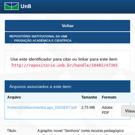
Skip
Voltar
navigation
REPOSITÓRIO INSTITUCIONAL DA UNB
PRODUÇÃO ACADÊMICA E CIENTÍFICA
TESES, DISSERTAÇÕES E PRODUTOS PÓS-DOUTORADO
Use este identificador para citar ou linkar para este item:
http://repositorio.unb.br/handle/10482/47365
Arquivos associados a este item:
Arquivo
Tamanho
Formato
RubensDoNascimentoLago_DISSERT.pdf
2,75 MB
Adobe
Visua
PDF
Título:
A graphic novel “Senhora” como recurso pedagógico