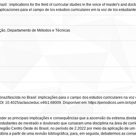
zil : implications for the field of curricular studies in the voice of master's and doct
implicaciones para el campo de los estudios curriculares em la voz de los estudiant
ação, Departamento de Métodos e Técnicas
inazifascista no Brasil: implicações para o campo dos estudos curriculares na voz
4. DOI: 10.4025/actascieduc.v46i1.68009. Disponível em: https://periodicos.uem.br/o
ender as principais implicações e consequências que a ascensão da extrema direi
de estudantes de mestrado e doutorado que cursaram uma disciplina na área de c
egião Centro Oeste do Brasil, no período de 2.2022 por meio da aplicação de um 
stória a partir de uma revisão bibliográfica, para, em seguida, debatermos as co