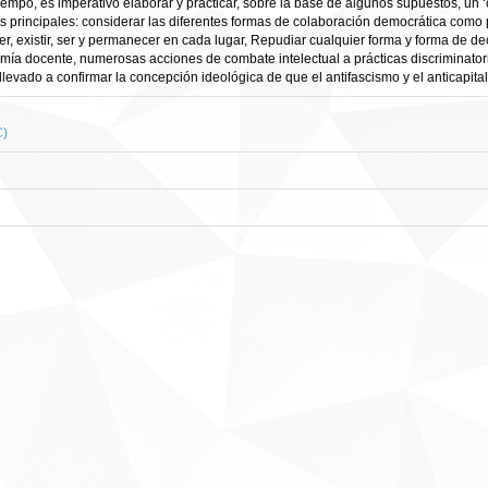
o, es imperativo elaborar y practicar, sobre la base de algunos supuestos, un ‘curr
cas principales: considerar las diferentes formas de colaboración democrática como p
er, existir, ser y permanecer en cada lugar, Repudiar cualquier forma y forma de dec
omía docente, numerosas acciones de combate intelectual a prácticas discriminatoria
n llevado a confirmar la concepción ideológica de que el antifascismo y el anticapi
C)