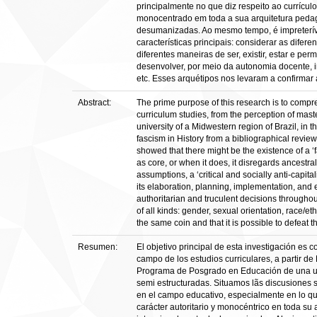
principalmente no que diz respeito ao currícul
monocentrado em toda a sua arquitetura pedag
desumanizadas. Ao mesmo tempo, é impreterível 
características principais: considerar as difer
diferentes maneiras de ser, existir, estar e p
desenvolver, por meio da autonomia docente, in
etc. Esses arquétipos nos levaram a confirmar
Abstract:
The prime purpose of this research is to compre
curriculum studies, from the perception of mas
university of a Midwestern region of Brazil, in 
fascism in History from a bibliographical review
showed that there might be the existence of a ‘
as core, or when it does, it disregards ancestra
assumptions, a ‘critical and socially anti-capita
its elaboration, planning, implementation, and 
authoritarian and truculent decisions throughou
of all kinds: gender, sexual orientation, race/et
the same coin and that it is possible to defeat 
Resumen:
El objetivo principal de esta investigación es
campo de los estudios curriculares, a partir d
Programa de Posgrado en Educación de una univ
semi estructuradas. Situamos lãs discusiones s
en el campo educativo, especialmente en lo que
carácter autoritario y monocéntrico en toda su