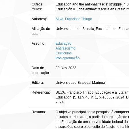
Outros
Education and the anti-nazifascist struggle in Bra
títulos:
Educación y lucha antinazifascista en Brasil: 
Autor(es):
Silva, Francisco Thiago
Afiliação do
Universidade de Brasília, Faculdade de Educ
autor:
Assunto:
Educação
Antifascismo
Currículos
Pós-graduação
Data de
30-Nov-2023
publicação:
Editora:
Universidade Estadual Maringá
Referência:
SILVA, Francisco Thiago. Educação e a luta ant
Education, [S. l.], v. 46, n. 1, p. e68009, 202
2024.
Resumo:
O objetivo principal desta pesquisa é compre
estudos curriculares, a partir da percepção 
em Educação de uma universidade federal da r
discussões sobre o conceito de fascismo na hi