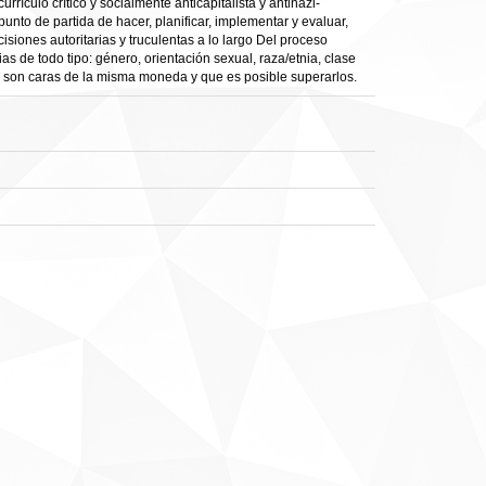
ículo crítico y socialmente anticapitalista y antinazi-
unto de partida de hacer, planificar, implementar y evaluar,
isiones autoritarias y truculentas a lo largo Del proceso
s de todo tipo: género, orientación sexual, raza/etnia, clase
tal son caras de la misma moneda y que es posible superarlos.