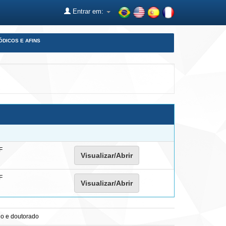
Entrar em:
ÓDICOS E AFINS
F
Visualizar/Abrir
F
Visualizar/Abrir
do e doutorado