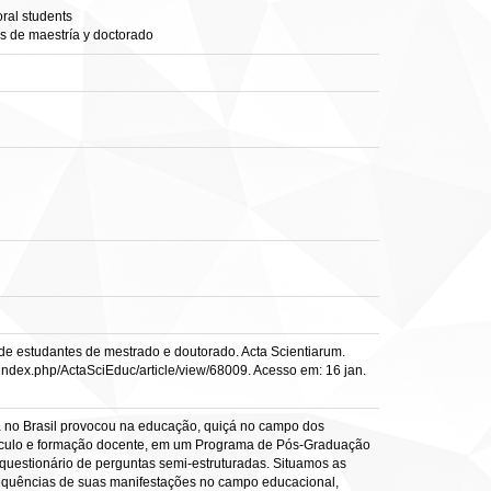
oral students
es de maestría y doctorado
 de estudantes de mestrado e doutorado. Acta Scientiarum.
js/index.php/ActaSciEduc/article/view/68009. Acesso em: 16 jan.
ta no Brasil provocou na educação, quiçá no campo dos
urrículo e formação docente, em um Programa de Pós-Graduação
questionário de perguntas semi-estruturadas. Situamos as
nsequências de suas manifestações no campo educacional,