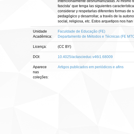
intencionalmente deshumanizadas. Al mismo tiemp
fascista’ que tenga las siguientes característi
considerar y respetarlas diferentes formas de s
pedagógico y desarrollar, a través de la auton
social, religiosa, etc. Estos arquetipos nos ha
Unidade
Faculdade de Educação (FE)
Acadêmica:
Departamento de Métodos e Técnicas (FE MT
Licença:
(CC BY)
DOI:
10.4025/actascieduc.v46i1.68009
Aparece
Artigos publicados em periódicos e afins
nas
coleções: