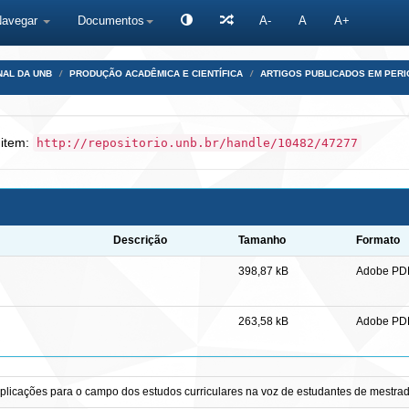
Navegar
Documentos
A-
A
A+
NAL DA UNB
PRODUÇÃO ACADÊMICA E CIENTÍFICA
ARTIGOS PUBLICADOS EM PERI
 item:
http://repositorio.unb.br/handle/10482/47277
Descrição
Tamanho
Formato
398,87 kB
Adobe PD
263,58 kB
Adobe PD
 implicações para o campo dos estudos curriculares na voz de estudantes de mestra