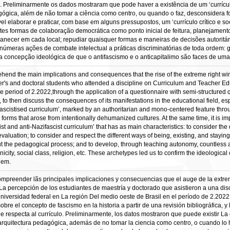
o. Preliminarmente os dados mostraram que pode haver a existência de um ‘currículo
ógica, além de não tomar a ciência como centro, ou quando o faz, desconsidera f
elaborar e praticar, com base em alguns pressupostos, um ‘currículo crítico e soci
entes formas de colaboração democrática como ponto inicial de feitura, planejament
ermanecer em cada local; repudiar quaisquer formas e maneiras de decisões autoritá
úmeras ações de combate intelectual a práticas discriminatórias de toda ordem: gên
 a concepção ideológica de que o antifascismo e o anticapitalimo são faces de u
hend the main implications and consequences that the rise of the extreme right wing
ter's and doctoral students who attended a discipline on Curriculum and Teacher Ed
the period of 2.2022,through the application of a questionnaire with semi-structured
, to then discuss the consequences of its manifestations in the educational field, es
fascistised curriculum’, marked by an authoritarian and mono-centered feature thro
l forms that arose from intentionally dehumanized cultures. At the same time, it is 
list and anti-Nazifascist curriculum’ that has as main characteristics: to consider the 
evaluation; to consider and respect the different ways of being, existing, and stayi
t the pedagogical process; and to develop, through teaching autonomy, countless ac
hnicity, social class, religion, etc. These archetypes led us to confirm the ideologica
them.
 compreender lãs principales implicaciones y consecuencias que el auge de la extre
e La percepción de los estudiantes de maestría y doctorado que asistieron a una dis
ersidad federal en La región Del medio oeste de Brasil en el período de 2.2022 
obre el concepto de fascismo en la historia a partir de una revisión bibliográfica
 respecta al currículo. Preliminarmente, los datos mostraron que puede existir La e
 arquitectura pedagógica, además de no tomar la ciencia como centro, o cuando lo