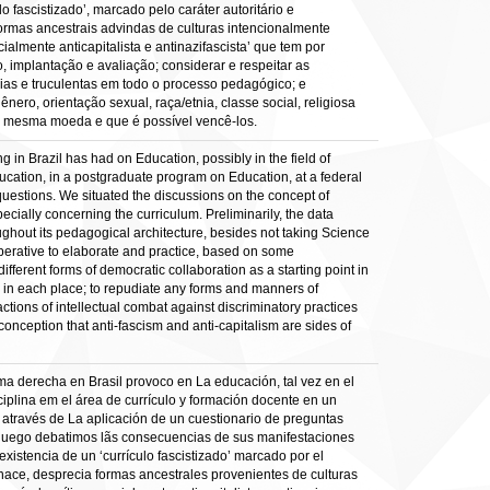
 fascistizado’, marcado pelo caráter autoritário e
ormas ancestrais advindas de culturas intencionalmente
almente anticapitalista e antinazifascista’ que tem por
o, implantação e avaliação; considerar e respeitar as
rias e truculentas em todo o processo pedagógico; e
ero, orientação sexual, raça/etnia, classe social, religiosa
ma mesma moeda e que é possível vencê-los.
 in Brazil has had on Education, possibly in the field of
ucation, in a postgraduate program on Education, at a federal
 questions. We situated the discussions on the concept of
pecially concerning the curriculum. Preliminarily, the data
ughout its pedagogical architecture, besides not taking Science
imperative to elaborate and practice, based on some
different forms of democratic collaboration as a starting point in
ng in each place; to repudiate any forms and manners of
tions of intellectual combat against discriminatory practices
l conception that anti-fascism and anti-capitalism are sides of
ma derecha en Brasil provoco en La educación, tal vez en el
ciplina em el área de currículo y formación docente en un
através de La aplicación de un cuestionario de preguntas
, y luego debatimos lãs consecuencias de sus manifestaciones
xistencia de un ‘currículo fascistizado’ marcado por el
 hace, desprecia formas ancestrales provenientes de culturas