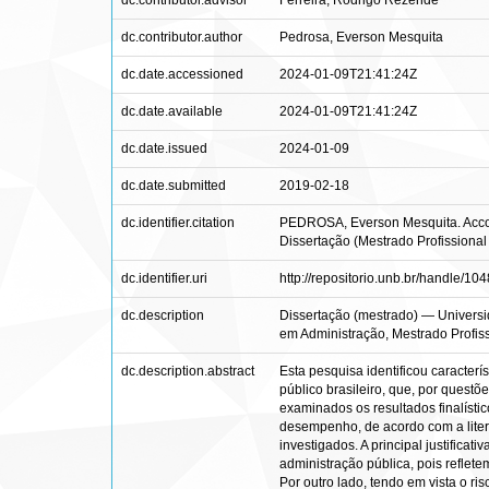
dc.contributor.advisor
Ferreira, Rodrigo Rezende
dc.contributor.author
Pedrosa, Everson Mesquita
dc.date.accessioned
2024-01-09T21:41:24Z
dc.date.available
2024-01-09T21:41:24Z
dc.date.issued
2024-01-09
dc.date.submitted
2019-02-18
dc.identifier.citation
PEDROSA, Everson Mesquita. Account
Dissertação (Mestrado Profissional
dc.identifier.uri
http://repositorio.unb.br/handle/1
dc.description
Dissertação (mestrado) — Universi
em Administração, Mestrado Profis
dc.description.abstract
Esta pesquisa identificou caracter
público brasileiro, que, por questõ
examinados os resultados finalísti
desempenho, de acordo com a litera
investigados. A principal justific
administração pública, pois reflete
Por outro lado, tendo em vista o ri