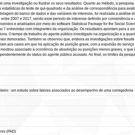
truir uma investigação ou frustrar os seus resultados. Quanto ao método, a pesq
s estatísticas do teste de qui-quadrado e da análise de correspondência para avali
lagem do banco de dados e das variáveis de interesse, foi realizada a análise d
s entre 2007 e 2017, sendo esse período de interesse definido por conveniência e
seridos e analisados por meio do software Statistical Package for the Social Sci
s 7 entrevistas com integrantes da organização. Os resultados apontam para a ass
ria. O tempo de trabalho do agente público investigado na organização e a qua
mais demoradas. Também se observou que, embora as investigações sobre fraude 
am aos casos em que há aplicação de punição grave, com a expulsão do serviço 
mostrou associado à ocorrência de absolvição ou punições menos graves, o que in
ependentemente do status do agente público acusado. Ao final, os limites da pesq
asileiro : um estudo sobre fatores associados ao desempenho de uma corregedoria
ares (PAD)