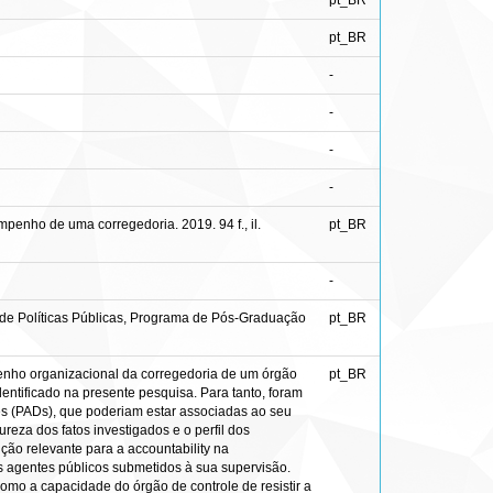
pt_BR
pt_BR
-
-
-
-
penho de uma corregedoria. 2019. 94 f., il.
pt_BR
-
 de Políticas Públicas, Programa de Pós-Graduação
pt_BR
mpenho organizacional da corregedoria de um órgão
pt_BR
identificado na presente pesquisa. Para tanto, foram
res (PADs), que poderiam estar associadas ao seu
reza dos fatos investigados e o perfil dos
ção relevante para a accountability na
 os agentes públicos submetidos à sua supervisão.
como a capacidade do órgão de controle de resistir a