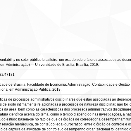
ability no setor público brasileiro: um estudo sobre fatores associados ao desem
 em Administração) — Universidade de Brasília, Brasília, 2019.
0482/47181
dade de Brasília, Faculdade de Economia, Administração, Contabilidade e Gestão
sional em Administração Pública, 2019.
ísticas de processos administrativos disciplinares que estão associadas ao dese
es de sigilo intimamente relacionadas a processos de natureza disciplinar, não foi 
cos da área, bem como as características dos processos administrativos disciplina
tura científica acerca do tema, como o tempo dispendido nas investigações, a natu
ativa do estudo baseia-se no fato de que os órgãos de corregedoria desempenham fun
m relação hierárquica, de conteúdo legal-burocrático, entre o órgão de controle e
sco de captura da atividade de controle, o desempenho organizacional foi definido 