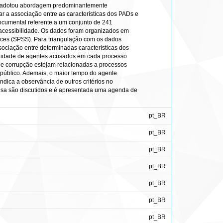
uisa adotou abordagem predominantemente
ar a associação entre as características dos PADs e
ocumental referente a um conjunto de 241
 acessibilidade. Os dados foram organizados em
ences (SPSS). Para triangulação com os dados
ociação entre determinadas características dos
ntidade de agentes acusados em cada processo
e corrupção estejam relacionadas a processos
público. Ademais, o maior tempo do agente
dica a observância de outros critérios no
uisa são discutidos e é apresentada uma agenda de
pt_BR
pt_BR
pt_BR
pt_BR
pt_BR
pt_BR
pt_BR