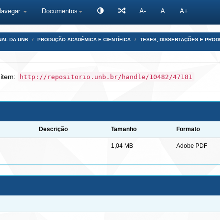
Navegar
Documentos
A-
A
A+
NAL DA UNB
PRODUÇÃO ACADÊMICA E CIENTÍFICA
TESES, DISSERTAÇÕES E PRO
 item:
http://repositorio.unb.br/handle/10482/47181
Descrição
Tamanho
Formato
1,04 MB
Adobe PDF