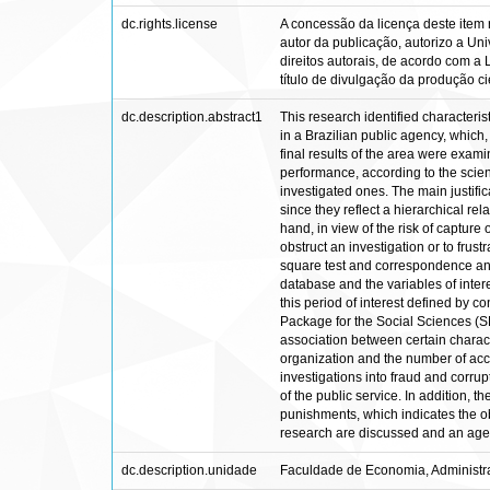
dc.rights.license
A concessão da licença deste item 
autor da publicação, autorizo a Uni
direitos autorais, de acordo com a 
título de divulgação da produção cien
dc.description.abstract1
This research identified characteris
in a Brazilian public agency, which,
final results of the area were exami
performance, according to the scienti
investigated ones. The main justifica
since they reflect a hierarchical re
hand, in view of the risk of capture 
obstruct an investigation or to frust
square test and correspondence anal
database and the variables of inte
this period of interest defined by 
Package for the Social Sciences (SP
association between certain characte
organization and the number of acc
investigations into fraud and corru
of the public service. In addition, 
punishments, which indicates the obs
research are discussed and an agen
dc.description.unidade
Faculdade de Economia, Administra