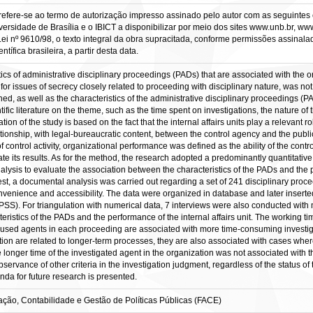
refere-se ao termo de autorização impresso assinado pelo autor com as seguintes c
versidade de Brasília e o IBICT a disponibilizar por meio dos sites www.unb.br, ww
Lei nº 9610/98, o texto integral da obra supracitada, conforme permissões assinala
tífica brasileira, a partir desta data.
tics of administrative disciplinary proceedings (PADs) that are associated with the o
 for issues of secrecy closely related to proceeding with disciplinary nature, was not 
ned, as well as the characteristics of the administrative disciplinary proceedings (P
fic literature on the theme, such as the time spent on investigations, the nature of t
tion of the study is based on the fact that the internal affairs units play a relevant ro
lationship, with legal-bureaucratic content, between the control agency and the publi
of control activity, organizational performance was defined as the ability of the cont
rate its results. As for the method, the research adopted a predominantly quantitative
ysis to evaluate the association between the characteristics of the PADs and the p
rest, a documental analysis was carried out regarding a set of 241 disciplinary p
convenience and accessibility. The data were organized in database and later inserte
SS). For triangulation with numerical data, 7 interviews were also conducted with m
ristics of the PADs and the performance of the internal affairs unit. The working tim
used agents in each proceeding are associated with more time-consuming investigat
ption are related to longer-term processes, they are also associated with cases wher
the longer time of the investigated agent in the organization was not associated with
ervance of other criteria in the investigation judgment, regardless of the status of t
da for future research is presented.
ção, Contabilidade e Gestão de Políticas Públicas (FACE)