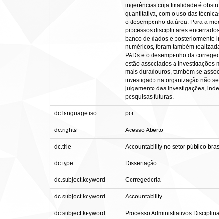
ingerências cuja finalidade é obs
quantitativa, com o uso das técnica
o desempenho da área. Para a mode
processos disciplinares encerrado
banco de dados e posteriormente in
numéricos, foram também realizada
PADs e o desempenho da corregedo
estão associados a investigações 
mais duradouros, também se associ
investigado na organização não se 
julgamento das investigações, ind
pesquisas futuras.
dc.language.iso
por
dc.rights
Acesso Aberto
dc.title
Accountability no setor público br
dc.type
Dissertação
dc.subject.keyword
Corregedoria
dc.subject.keyword
Accountability
dc.subject.keyword
Processo Administrativos Disciplin