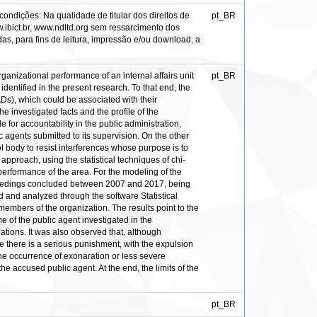
ondições: Na qualidade de titular dos direitos de
pt_BR
w.ibict.br, www.ndltd.org sem ressarcimento dos
das, para fins de leitura, impressão e/ou download, a
rganizational performance of an internal affairs unit
pt_BR
identified in the present research. To that end, the
ADs), which could be associated with their
he investigated facts and the profile of the
le for accountability in the public administration,
c agents submitted to its supervision. On the other
rol body to resist interferences whose purpose is to
 approach, using the statistical techniques of chi-
erformance of the area. For the modeling of the
roceedings concluded between 2007 and 2017, being
d and analyzed through the software Statistical
embers of the organization. The results point to the
e of the public agent investigated in the
ions. It was also observed that, although
e there is a serious punishment, with the expulsion
 the occurrence of exonaration or less severe
he accused public agent. At the end, the limits of the
pt_BR