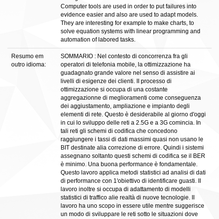
Computer tools are used in order to put failures into
evidence easier and also are used to adapt models.
They are interesting for example to make charts, to
solve equation systems with linear programming and
automation of labored tasks.
Resumo em
SOMMARIO : Nel contesto di concorrenza fra gli
outro idioma:
operatori di telefonia mobile, la ottimizzazione ha
guadagnato grande valore nel senso di assistire ai
livelli di esigenze dei clienti. II processo di
ottimizzazione si occupa di una costante
aggregazionne di meglioramenti come conseguenza
dei aggiustamento, ampliazione e impianto degli
elementi di rete. Questo è desiderabile al giorno d'oggi
in cui lo sviluppo delle reti a 2.5G e a 3G comincia. In
tali reti gli schemi di codifica che concedono
raggiungere i tassi di dati massimi quasi non usano le
BIT destinate alia correzione di errore. Quindi i sistemi
assegnano soltanto questi schemi di codifica se il BER
è minimo. Una buona performance è fondamentale.
Questo lavoro applica metodi statistici ad analisi di dati
di performance con 1'obiettivo di identificare guasti. II
lavoro inoltre si occupa di adattamento di modelli
statistici di traffico alie realtà di nuove tecnologie. II
lavoro ha uno scopo in essere utile mentre suggerisce
un modo di sviluppare le reti sotto le situazioni dove