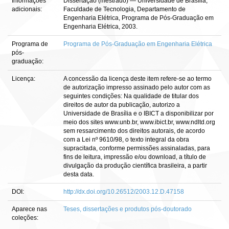
Informações
Dissertação (mestrado) — Universidade de Brasília,
adicionais:
Faculdade de Tecnologia, Departamento de
Engenharia Elétrica, Programa de Pós-Graduação em
Engenharia Elétrica, 2003.
Programa de
Programa de Pós-Graduação em Engenharia Elétrica
pós-
graduação:
Licença:
A concessão da licença deste item refere-se ao termo
de autorização impresso assinado pelo autor com as
seguintes condições: Na qualidade de titular dos
direitos de autor da publicação, autorizo a
Universidade de Brasília e o IBICT a disponibilizar por
meio dos sites www.unb.br, www.ibict.br, www.ndltd.org
sem ressarcimento dos direitos autorais, de acordo
com a Lei nº 9610/98, o texto integral da obra
supracitada, conforme permissões assinaladas, para
fins de leitura, impressão e/ou download, a título de
divulgação da produção científica brasileira, a partir
desta data.
DOI:
http://dx.doi.org/10.26512/2003.12.D.47158
Aparece nas
Teses, dissertações e produtos pós-doutorado
coleções: