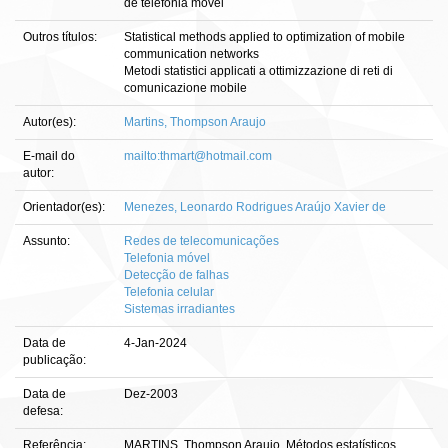
de telefonia móvel
Outros títulos:
Statistical methods applied to optimization of mobile
communication networks
Metodi statistici applicati a ottimizzazione di reti di
comunicazione mobile
Autor(es):
Martins, Thompson Araujo
E-mail do
mailto:thmart@hotmail.com
autor:
Orientador(es):
Menezes, Leonardo Rodrigues Araújo Xavier de
Assunto:
Redes de telecomunicações
Telefonia móvel
Detecção de falhas
Telefonia celular
Sistemas irradiantes
Data de
4-Jan-2024
publicação:
Data de
Dez-2003
defesa:
Referência:
MARTINS, Thompson Araujo. Métodos estatísticos