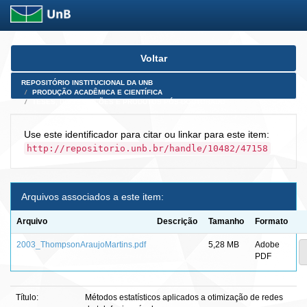
Skip
Voltar
navigation
REPOSITÓRIO INSTITUCIONAL DA UNB
PRODUÇÃO ACADÊMICA E CIENTÍFICA
TESES, DISSERTAÇÕES E PRODUTOS PÓS-DOUTORADO
Use este identificador para citar ou linkar para este item:
http://repositorio.unb.br/handle/10482/47158
Arquivos associados a este item:
Arquivo
Descrição
Tamanho
Formato
2003_ThompsonAraujoMartins.pdf
5,28 MB
Adobe
PDF
Título:
Métodos estatísticos aplicados a otimização de redes