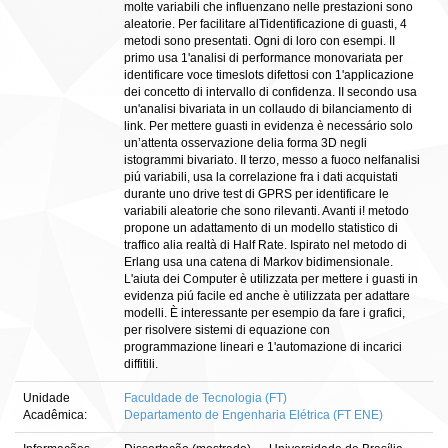
molte variabili che influenzano nelle prestazioni sono
aleatorie. Per facilitare alTidentificazione di guasti, 4
metodi sono presentati. Ogni di loro con esempi. II
primo usa 1'analisi di performance monovariata per
identificare voce timeslots difettosi con 1'applicazione
dei concetto di intervallo di confidenza. II secondo usa
un'analisi bivariata in un collaudo di bilanciamento di
link. Per mettere guasti in evidenza è necessário solo
un’attenta osservazione delia forma 3D negli
istogrammi bivariato. II terzo, messo a fuoco nelfanalisi
piú variabili, usa la correlazione fra i dati acquistati
durante uno drive test di GPRS per identificare le
variabili aleatorie che sono rilevanti. Avanti i! metodo
propone un adattamento di un modello statistico di
traffico alia realtà di Half Rate. Ispirato nel metodo di
Erlang usa una catena di Markov bidimensionale.
L'aiuta dei Computer è utilizzata per mettere i guasti in
evidenza piú facile ed anche è utilizzata per adattare
modelli. È interessante per esempio da fare i grafici,
per risolvere sistemi di equazione con
programmazione lineari e 1'automazione di incarici
diffitili.
Unidade
Faculdade de Tecnologia (FT)
Acadêmica:
Departamento de Engenharia Elétrica (FT ENE)