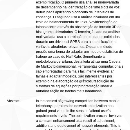
exemplificação. O primeiro usa análise monovariada
de desempenho na identificação de time slots de voz
defeituosos aplicando o conceito de intervalos de
confiança. O segundo usa a análise bivariada em um
teste de balanceamento de links. A evidenciação de
falhas ocorre através da observação do formato 3D de
histogramas bivariados. O terceiro, focado na análise
multivariada, usa a correlação entre dados coletados
durante um drive test GPRS para a identificação de
variáveis aleatórias relevantes. O quarto método
propõe uma forma de adaptar um modelo estatístico de
tráfego ao caso do Half Rate. Semelhante à
metodologia de Erlang, desta feita utiliza uma Cadeia
de Markov bidimensional. Ferramentas computacionais
são empregadas para mais facilmente evidenciar
falhas e adaptar modelos. São interessantes por
exemplo na elaboração de gráficos, resolução de
sistemas de equações por programação linear e
automatização de tarefas mais laboriosas.
Abstract:
In the context of growing competition between mobile
telephony operators the network optimization has
gained great value in the sense of attend user’s
requirements leveis. The optimization process involves
a constant enhancement as a result of adjustment,
addition, and deployment of network elements. This is