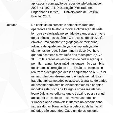
aplicados a otimização de redes de telefonia móvel.
2003. xx, 197 f., il. Dissertação (Mestrado em
Engenharia Elétrica) — Universidade de Brasília,
Brasília, 2003.
Resumo:
No contexto da crescente competitividade das
operadoras de telefonia móvel a otimização da rede
tornou-se valorizada no sentido de atender aos níveis
de exigência dos usuários. O processo de otimização
envolve uma constante agregação de melhorias
advinda de ajuste, ampliação ou implantação de
elementos de rede. Sobremaneira desejável hoje
quando acontece a evolução das redes para 2,5G e
3G. Em tais redes os- esquemas de codificação que
permitem atingir taxas máximas quase não usam bits
destinados à correção de erro. Então os sistemas só
realizam a designação desses esquemas se o BER for
mínimo. Um bom desempenho é fundamental. Este
trabalho aplica métodos estatísticos à análise de dados
de desempenho afim de evidenciar falhas e adaptar
modelos estatísticos de tráfego a novas realidades
tecnológicas. Acredita-se que o trabalho possa ser útil
ao sugerir um meio de desenvolver as redes em
situações onde variáveis influentes no desempenho
são aleatórias. Para facilitar a detecção de falhas, 4
métodos são sugeridos. Cada um deles tem uma