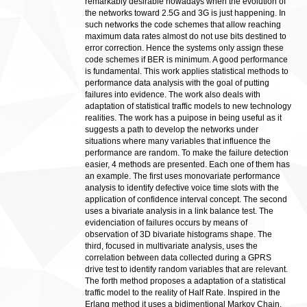
remarkably desirable nowadays when the evolution of
the networks toward 2.5G and 3G is just happening. In
such networks the code schemes that allow reaching
maximum data rates almost do not use bits destined to
error correction. Hence the systems only assign these
code schemes if BER is minimum. A good performance
is fundamental. This work applies statistical methods to
performance data analysis with the goal of putting
failures into evidence. The work also deals with
adaptation of statistical traffic models to new technology
realities. The work has a puipose in being useful as it
suggests a path to develop the networks under
situations where many variables that influence the
performance are random. To make the failure detection
easier, 4 methods are presented. Each one of them has
an example. The first uses monovariate performance
analysis to identify defective voice time slots with the
application of confidence interval concept. The second
uses a bivariate analysis in a link balance test. The
evidenciation of failures occurs by means of
observation of 3D bivariate histograms shape. The
third, focused in multivariate analysis, uses the
correlation between data collected during a GPRS
drive test to identify random variables that are relevant.
The forth method proposes a adaptation of a statistical
traffic model to the reality of Half Rate. Inspired in the
Erlang method it uses a bidimentional Markov Chain.