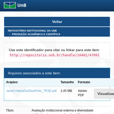
Skip
Voltar
navigation
REPOSITÓRIO INSTITUCIONAL DA UNB
PRODUÇÃO ACADÊMICA E CIENTÍFICA
TESES, DISSERTAÇÕES E PRODUTOS PÓS-DOUTORADO
Use este identificador para citar ou linkar para este item:
http://repositorio.unb.br/handle/10482/47091
Arquivos associados a este item:
Arquivo
Tamanho
Formato
JaneCristinaDaSilvaPinto_TESE.pdf
2,45 MB
Adobe
Visualizar
PDF
Título:
Avaliação institucional externa e diversidade