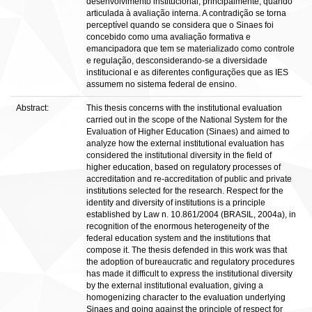
desenvolvimento institucional, principalmente, quando
articulada à avaliação interna. A contradição se torna
perceptível quando se considera que o Sinaes foi
concebido como uma avaliação formativa e
emancipadora que tem se materializado como controle
e regulação, desconsiderando-se a diversidade
institucional e as diferentes configurações que as IES
assumem no sistema federal de ensino.
Abstract:
This thesis concerns with the institutional evaluation
carried out in the scope of the National System for the
Evaluation of Higher Education (Sinaes) and aimed to
analyze how the external institutional evaluation has
considered the institutional diversity in the field of
higher education, based on regulatory processes of
accreditation and re-accreditation of public and private
institutions selected for the research. Respect for the
identity and diversity of institutions is a principle
established by Law n. 10.861/2004 (BRASIL, 2004a), in
recognition of the enormous heterogeneity of the
federal education system and the institutions that
compose it. The thesis defended in this work was that
the adoption of bureaucratic and regulatory procedures
has made it difficult to express the institutional diversity
by the external institutional evaluation, giving a
homogenizing character to the evaluation underlying
Sinaes and going against the principle of respect for