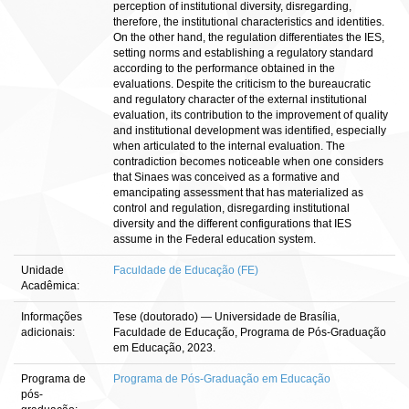
perception of institutional diversity, disregarding,
therefore, the institutional characteristics and identities.
On the other hand, the regulation differentiates the IES,
setting norms and establishing a regulatory standard
according to the performance obtained in the
evaluations. Despite the criticism to the bureaucratic
and regulatory character of the external institutional
evaluation, its contribution to the improvement of quality
and institutional development was identified, especially
when articulated to the internal evaluation. The
contradiction becomes noticeable when one considers
that Sinaes was conceived as a formative and
emancipating assessment that has materialized as
control and regulation, disregarding institutional
diversity and the different configurations that IES
assume in the Federal education system.
Unidade
Faculdade de Educação (FE)
Acadêmica:
Informações
Tese (doutorado) — Universidade de Brasília,
adicionais:
Faculdade de Educação, Programa de Pós-Graduação
em Educação, 2023.
Programa de
Programa de Pós-Graduação em Educação
pós-