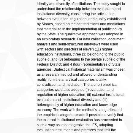
identity and diversity of institutions. The study sought to
understand the relationship between evaluation and
institutional diversity, considering the articulation
between evaluation, regulation, and quality established
by Sinaes, based on the contradictions and mediations
that materialize in the implementation of public policy
by the State. The qualitative approach was adopted in
an exploratory research. For data collection, document
analysis and semi-structured interviews were used
with: rectors and directors of eleven (11) higher
education institutions, three (3) belonging to the public
subfield, and (8) belonging to the private subfield of the
Federal District; and 4 (four) representatives of State
agencies. Dialectical historical materialism was chosen
as a research method and allowed understanding
reality from the analytical categories totality,
contradiction and mediation. The a priori empirical
categories were also adopted (i) evaluation and
regulation of higher education; (ii) external institutional
evaluation and institutional diversity and (iii)
heterogeneity of higher education and knowledge
economy. The work with the method's categories and
the empirical categories made it possible to verify that
the external institutional evaluation has proceeded in
such a way as to homogenize the IES, adopting
evaluation instruments and practices that limit the