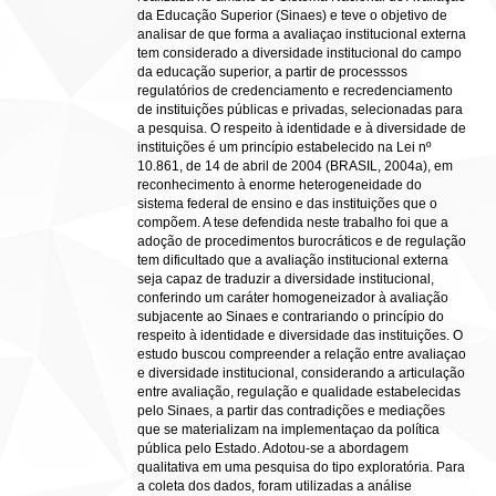
da Educação Superior (Sinaes) e teve o objetivo de
analisar de que forma a avaliaçao institucional externa
tem considerado a diversidade institucional do campo
da educação superior, a partir de processsos
regulatórios de credenciamento e recredenciamento
de instituições públicas e privadas, selecionadas para
a pesquisa. O respeito à identidade e à diversidade de
instituições é um princípio estabelecido na Lei nº
10.861, de 14 de abril de 2004 (BRASIL, 2004a), em
reconhecimento à enorme heterogeneidade do
sistema federal de ensino e das instituições que o
compõem. A tese defendida neste trabalho foi que a
adoção de procedimentos burocráticos e de regulação
tem dificultado que a avaliação institucional externa
seja capaz de traduzir a diversidade institucional,
conferindo um caráter homogeneizador à avaliação
subjacente ao Sinaes e contrariando o princípio do
respeito à identidade e diversidade das instituições. O
estudo buscou compreender a relação entre avaliaçao
e diversidade institucional, considerando a articulação
entre avaliação, regulação e qualidade estabelecidas
pelo Sinaes, a partir das contradições e mediações
que se materializam na implementaçao da política
pública pelo Estado. Adotou-se a abordagem
qualitativa em uma pesquisa do tipo exploratória. Para
a coleta dos dados, foram utilizadas a análise