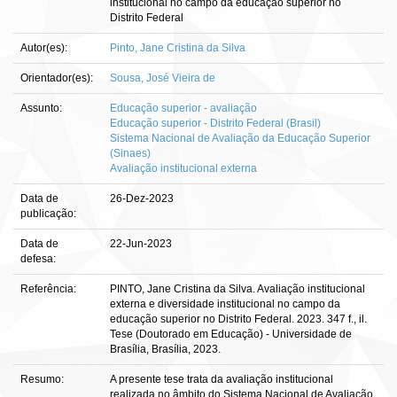
institucional no campo da educação superior no
Distrito Federal
Autor(es):
Pinto, Jane Cristina da Silva
Orientador(es):
Sousa, José Vieira de
Assunto:
Educação superior - avaliação
Educação superior - Distrito Federal (Brasil)
Sistema Nacional de Avaliação da Educação Superior
(Sinaes)
Avaliação institucional externa
Data de
26-Dez-2023
publicação:
Data de
22-Jun-2023
defesa:
Referência:
PINTO, Jane Cristina da Silva. Avaliação institucional
externa e diversidade institucional no campo da
educação superior no Distrito Federal. 2023. 347 f., il.
Tese (Doutorado em Educação) - Universidade de
Brasília, Brasília, 2023.
Resumo:
A presente tese trata da avaliação institucional
realizada no âmbito do Sistema Nacional de Avaliação