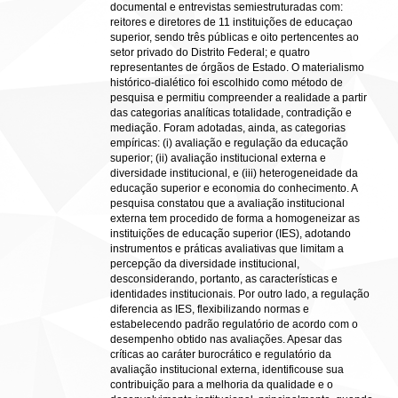
documental e entrevistas semiestruturadas com:
reitores e diretores de 11 instituições de educaçao
superior, sendo três públicas e oito pertencentes ao
setor privado do Distrito Federal; e quatro
representantes de órgãos de Estado. O materialismo
histórico-dialético foi escolhido como método de
pesquisa e permitiu compreender a realidade a partir
das categorias analíticas totalidade, contradição e
mediação. Foram adotadas, ainda, as categorias
empíricas: (i) avaliação e regulação da educação
superior; (ii) avaliação institucional externa e
diversidade institucional, e (iii) heterogeneidade da
educação superior e economia do conhecimento. A
pesquisa constatou que a avaliação institucional
externa tem procedido de forma a homogeneizar as
instituições de educação superior (IES), adotando
instrumentos e práticas avaliativas que limitam a
percepção da diversidade institucional,
desconsiderando, portanto, as características e
identidades institucionais. Por outro lado, a regulação
diferencia as IES, flexibilizando normas e
estabelecendo padrão regulatório de acordo com o
desempenho obtido nas avaliações. Apesar das
críticas ao caráter burocrático e regulatório da
avaliação institucional externa, identificouse sua
contribuição para a melhoria da qualidade e o