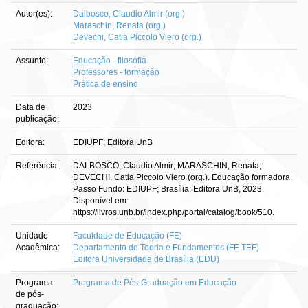
Autor(es):
Dalbosco, Claudio Almir (org.)
Maraschin, Renata (org.)
Devechi, Catia Piccolo Viero (org.)
Assunto:
Educação - filosofia
Professores - formação
Prática de ensino
Data de
2023
publicação:
Editora:
EDIUPF; Editora UnB
Referência:
DALBOSCO, Claudio Almir; MARASCHIN, Renata;
DEVECHI, Catia Piccolo Viero (org.). Educação formadora.
Passo Fundo: EDIUPF; Brasília: Editora UnB, 2023.
Disponível em:
https://livros.unb.br/index.php/portal/catalog/book/510.
Unidade
Faculdade de Educação (FE)
Acadêmica:
Departamento de Teoria e Fundamentos (FE TEF)
Editora Universidade de Brasília (EDU)
Programa
Programa de Pós-Graduação em Educação
de pós-
graduação: