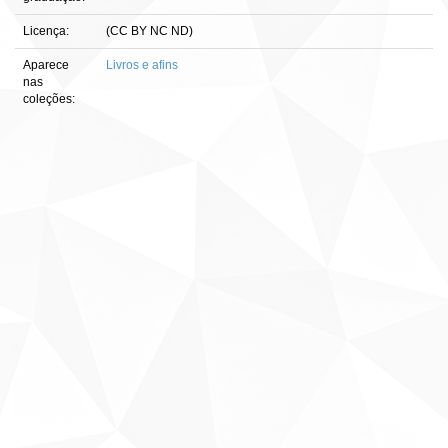
Licença:
(CC BY NC ND)
Aparece
Livros e afins
nas
coleções: