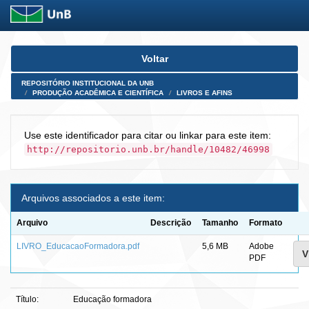
Skip
Voltar
navigation
REPOSITÓRIO INSTITUCIONAL DA UNB
PRODUÇÃO ACADÊMICA E CIENTÍFICA
LIVROS E AFINS
Use este identificador para citar ou linkar para este item:
http://repositorio.unb.br/handle/10482/46998
Arquivos associados a este item:
Arquivo
Descrição
Tamanho
Formato
LIVRO_EducacaoFormadora.pdf
5,6 MB
Adobe
V
PDF
Título:
Educação formadora