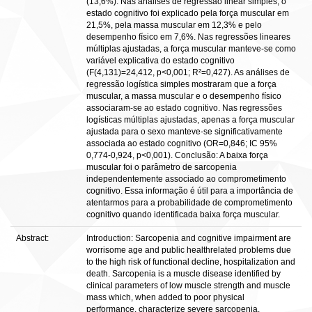
(13,6%). Nas análises de regressão linear simples, o
estado cognitivo foi explicado pela força muscular em
21,5%, pela massa muscular em 12,3% e pelo
desempenho físico em 7,6%. Nas regressões lineares
múltiplas ajustadas, a força muscular manteve-se como
variável explicativa do estado cognitivo
(F(4,131)=24,412, p<0,001; R²=0,427). As análises de
regressão logística simples mostraram que a força
muscular, a massa muscular e o desempenho físico
associaram-se ao estado cognitivo. Nas regressões
logísticas múltiplas ajustadas, apenas a força muscular
ajustada para o sexo manteve-se significativamente
associada ao estado cognitivo (OR=0,846; IC 95%
0,774-0,924, p<0,001). Conclusão: A baixa força
muscular foi o parâmetro de sarcopenia
independentemente associado ao comprometimento
cognitivo. Essa informação é útil para a importância de
atentarmos para a probabilidade de comprometimento
cognitivo quando identificada baixa força muscular.
Abstract:
Introduction: Sarcopenia and cognitive impairment are
worrisome age and public healthrelated problems due
to the high risk of functional decline, hospitalization and
death. Sarcopenia is a muscle disease identified by
clinical parameters of low muscle strength and muscle
mass which, when added to poor physical
performance, characterize severe sarcopenia.