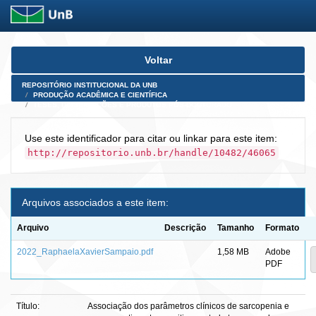
Skip
Voltar
navigation
REPOSITÓRIO INSTITUCIONAL DA UNB
PRODUÇÃO ACADÊMICA E CIENTÍFICA
TESES, DISSERTAÇÕES E PRODUTOS PÓS-DOUTORADO
Use este identificador para citar ou linkar para este item:
http://repositorio.unb.br/handle/10482/46065
Arquivos associados a este item:
Arquivo
Descrição
Tamanho
Formato
2022_RaphaelaXavierSampaio.pdf
1,58 MB
Adobe
PDF
Título:
Associação dos parâmetros clínicos de sarcopenia e