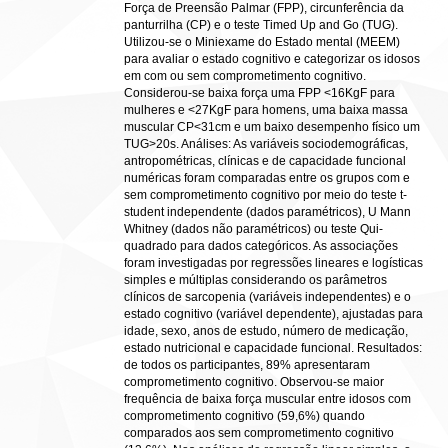
Força de Preensão Palmar (FPP), circunferência da
panturrilha (CP) e o teste Timed Up and Go (TUG).
Utilizou-se o Miniexame do Estado mental (MEEM)
para avaliar o estado cognitivo e categorizar os idosos
em com ou sem comprometimento cognitivo.
Considerou-se baixa força uma FPP <16KgF para
mulheres e <27KgF para homens, uma baixa massa
muscular CP<31cm e um baixo desempenho físico um
TUG>20s. Análises: As variáveis sociodemográficas,
antropométricas, clínicas e de capacidade funcional
numéricas foram comparadas entre os grupos com e
sem comprometimento cognitivo por meio do teste t-
student independente (dados paramétricos), U Mann
Whitney (dados não paramétricos) ou teste Qui-
quadrado para dados categóricos. As associações
foram investigadas por regressões lineares e logísticas
simples e múltiplas considerando os parâmetros
clínicos de sarcopenia (variáveis independentes) e o
estado cognitivo (variável dependente), ajustadas para
idade, sexo, anos de estudo, número de medicação,
estado nutricional e capacidade funcional. Resultados:
de todos os participantes, 89% apresentaram
comprometimento cognitivo. Observou-se maior
frequência de baixa força muscular entre idosos com
comprometimento cognitivo (59,6%) quando
comparados aos sem comprometimento cognitivo