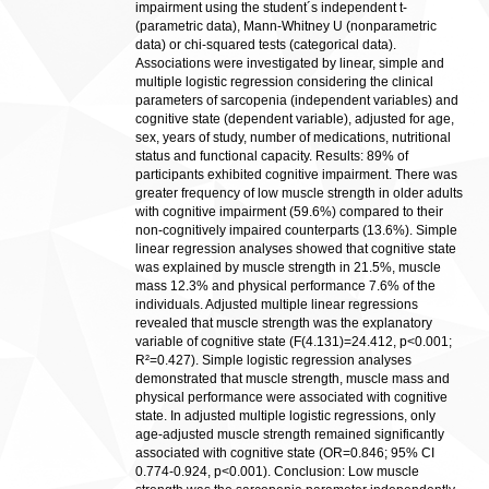
impairment using the student´s independent t-
(parametric data), Mann-Whitney U (nonparametric
data) or chi-squared tests (categorical data).
Associations were investigated by linear, simple and
multiple logistic regression considering the clinical
parameters of sarcopenia (independent variables) and
cognitive state (dependent variable), adjusted for age,
sex, years of study, number of medications, nutritional
status and functional capacity. Results: 89% of
participants exhibited cognitive impairment. There was
greater frequency of low muscle strength in older adults
with cognitive impairment (59.6%) compared to their
non-cognitively impaired counterparts (13.6%). Simple
linear regression analyses showed that cognitive state
was explained by muscle strength in 21.5%, muscle
mass 12.3% and physical performance 7.6% of the
individuals. Adjusted multiple linear regressions
revealed that muscle strength was the explanatory
variable of cognitive state (F(4.131)=24.412, p<0.001;
R²=0.427). Simple logistic regression analyses
demonstrated that muscle strength, muscle mass and
physical performance were associated with cognitive
state. In adjusted multiple logistic regressions, only
age-adjusted muscle strength remained significantly
associated with cognitive state (OR=0.846; 95% CI
0.774-0.924, p<0.001). Conclusion: Low muscle