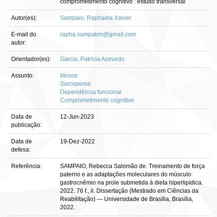
comprometimento cognitivo : estudo transversal
Autor(es):
Sampaio, Raphaela Xavier
E-mail do
rapha.sampabm@gmail.com
autor:
Orientador(es):
Garcia, Patrícia Azevedo
Assunto:
Idosos
Sarcopenia
Dependência funcional
Comprometimento cognitivo
Data de
12-Jun-2023
publicação:
Data de
19-Dez-2022
defesa:
Referência:
SAMPAIO, Rebecca Salomão de. Treinamento de força
paterno e as adaptações moleculares do músculo
gastrocnêmio na prole submetida à dieta hiperlipídica.
2022. 76 f., il. Dissertação (Mestrado em Ciências da
Reabilitação) — Universidade de Brasília, Brasília,
2022.