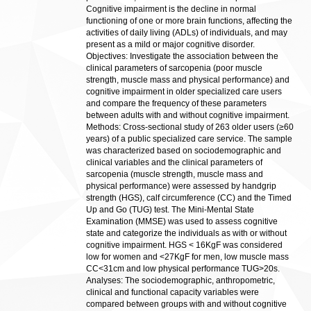
Cognitive impairment is the decline in normal
functioning of one or more brain functions, affecting the
activities of daily living (ADLs) of individuals, and may
present as a mild or major cognitive disorder.
Objectives: Investigate the association between the
clinical parameters of sarcopenia (poor muscle
strength, muscle mass and physical performance) and
cognitive impairment in older specialized care users
and compare the frequency of these parameters
between adults with and without cognitive impairment.
Methods: Cross-sectional study of 263 older users (≥60
years) of a public specialized care service. The sample
was characterized based on sociodemographic and
clinical variables and the clinical parameters of
sarcopenia (muscle strength, muscle mass and
physical performance) were assessed by handgrip
strength (HGS), calf circumference (CC) and the Timed
Up and Go (TUG) test. The Mini-Mental State
Examination (MMSE) was used to assess cognitive
state and categorize the individuals as with or without
cognitive impairment. HGS < 16KgF was considered
low for women and <27KgF for men, low muscle mass
CC<31cm and low physical performance TUG>20s.
Analyses: The sociodemographic, anthropometric,
clinical and functional capacity variables were
compared between groups with and without cognitive