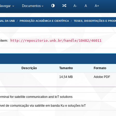
Navegar
Documentos
A-
A
A+
NAL DA UNB
PRODUÇÃO ACADÊMICA E CIENTÍFICA
TESES, DISSERTAÇÕES E PRO
 item:
http://repositorio.unb.br/handle/10482/46011
Descrição
Tamanho
Formato
14,54 MB
Adobe PDF
rminal for satellite communication and IoT solutions
óvel de comunicação via satélite em banda Ku e soluções IoT