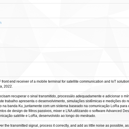
h
nt end receiver of a mobile terminal for satellite communication and IoT solutions
ia, 2022.
ecisam recuperar o sinal transmitido, processálo adequadamente e adicionar o míni
ste trabalho apresenta o desenvolvimento, simulações sistêmicas e medições do re
do na banda Ku, juntamente com um sistema baseado na comunicação LoRa para dis
ntos de design de filtros passivos, mixer e LNA utilizando o software Advanced D
municação satélite e LoRa, desenvolvido ao longo do mestrado.
the transmitted signal, process it correctly, and add as little noise as possible, as 