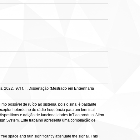
. 2022. [97] f. il. Dissertação (Mestrado em Engenharia
mo possível de ruído ao sistema, pois o sinal é bastante
ceptor heteródino de rádio frequência para um terminal
positivos e adição de funcionalidades IoT ao produto. Além
esign System. Este trabalho apresenta uma compilação de
free space and rain significantly attenuate the signal. This