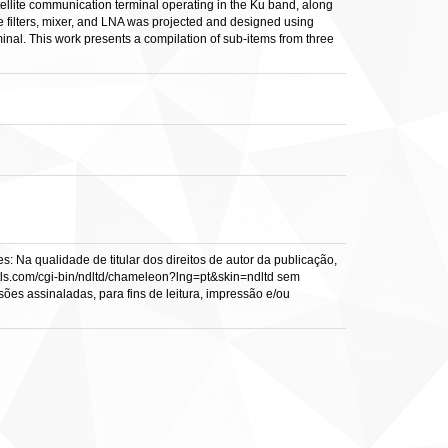
llite communication terminal operating in the Ku band, along
e filters, mixer, and LNA was projected and designed using
inal. This work presents a compilation of sub-items from three
: Na qualidade de titular dos direitos de autor da publicação,
s.vtls.com/cgi-bin/ndltd/chameleon?lng=pt&skin=ndltd sem
sões assinaladas, para fins de leitura, impressão e/ou