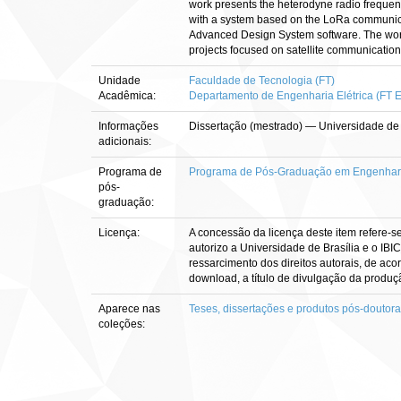
work presents the heterodyne radio frequen
with a system based on the LoRa communicati
Advanced Design System software. The work i
projects focused on satellite communicatio
Unidade
Faculdade de Tecnologia (FT)
Acadêmica:
Departamento de Engenharia Elétrica (FT 
Informações
Dissertação (mestrado) — Universidade de 
adicionais:
Programa de
Programa de Pós-Graduação em Engenharia
pós-
graduação:
Licença:
A concessão da licença deste item refere-s
autorizo a Universidade de Brasília e o IBI
ressarcimento dos direitos autorais, de aco
download, a título de divulgação da produção 
Aparece nas
Teses, dissertações e produtos pós-doutor
coleções: