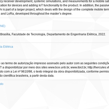
cy receiver development, systemic simulations, and measurements for a mobile sate
on for devices and adding IoT functionality to the product. In addition, the passiv
s part of a larger project, which deals with the design of the complete mobile term
n and LoRa, developed throughout the master’s degree.
ENE)
Brasília, Faculdade de Tecnologia, Departamento de Engenharia Elétrica, 2022.
 Elétrica
e ao termo de autorização impresso assinado pelo autor com as seguintes condições
CT a disponibilizar por meio dos sites www.bce.unb.br, www.ibict.br, http://hercule
rdo com a Lei nº 9610/98, o texto integral da obra disponibilizada, conforme permis
científica brasileira, a partir desta data.
ado