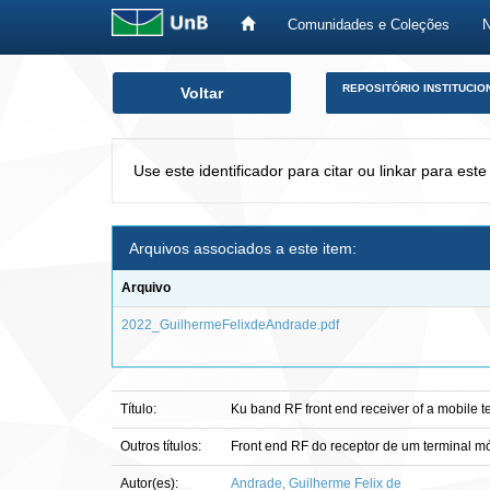
Comunidades e Coleções
Skip
REPOSITÓRIO INSTITUCIO
Voltar
navigation
Use este identificador para citar ou linkar para este
Arquivos associados a este item:
Arquivo
2022_GuilhermeFelixdeAndrade.pdf
Título:
Ku band RF front end receiver of a mobile te
Outros títulos:
Front end RF do receptor de um terminal m
Autor(es):
Andrade, Guilherme Felix de