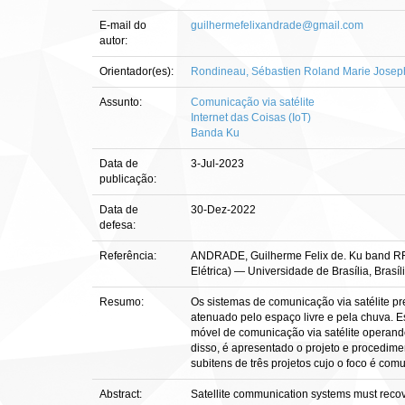
E-mail do
guilhermefelixandrade@gmail.com
autor:
Orientador(es):
Rondineau, Sébastien Roland Marie Josep
Assunto:
Comunicação via satélite
Internet das Coisas (IoT)
Banda Ku
Data de
3-Jul-2023
publicação:
Data de
30-Dez-2022
defesa:
Referência:
ANDRADE, Guilherme Felix de. Ku band RF fro
Elétrica) — Universidade de Brasília, Brasíl
Resumo:
Os sistemas de comunicação via satélite pr
atenuado pelo espaço livre e pela chuva. E
móvel de comunicação via satélite operan
disso, é apresentado o projeto e procedime
subitens de três projetos cujo o foco é co
Abstract:
Satellite communication systems must recover 