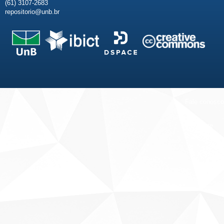
(61) 3107-2683
repositorio@unb.br
Fale conosco
Sobre