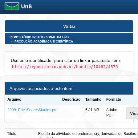
Skip
Voltar
navigation
REPOSITÓRIO INSTITUCIONAL DA UNB
PRODUÇÃO ACADÊMICA E CIENTÍFICA
TESES, DISSERTAÇÕES E PRODUTOS PÓS-DOUTORADO
Use este identificador para citar ou linkar para este item:
http://repositorio.unb.br/handle/10482/4573
Arquivos associados a este item:
Arquivo
Descrição
Tamanho
Formato
2009_EricaSoaresMartins.pdf
5,81 MB
Adobe
Visu
PDF
Título:
Estudo da atividade de proteínas cry, derivadas de Bacilos 