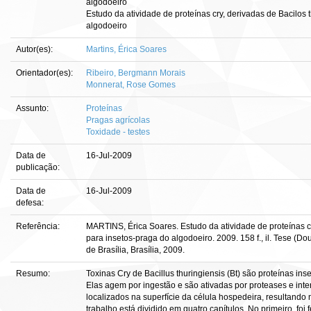
algodoeiro
Estudo da atividade de proteínas cry, derivadas de Bacilos 
algodoeiro
Autor(es):
Martins, Érica Soares
Orientador(es):
Ribeiro, Bergmann Morais
Monnerat, Rose Gomes
Assunto:
Proteínas
Pragas agrícolas
Toxidade - testes
Data de
16-Jul-2009
publicação:
Data de
16-Jul-2009
defesa:
Referência:
MARTINS, Érica Soares. Estudo da atividade de proteínas cr
para insetos-praga do algodoeiro. 2009. 158 f., il. Tese (
de Brasília, Brasília, 2009.
Resumo:
Toxinas Cry de Bacillus thuringiensis (Bt) são proteínas inse
Elas agem por ingestão e são ativadas por proteases e int
localizados na superfície da célula hospedeira, resultando n
trabalho está dividido em quatro capítulos. No primeiro, foi 