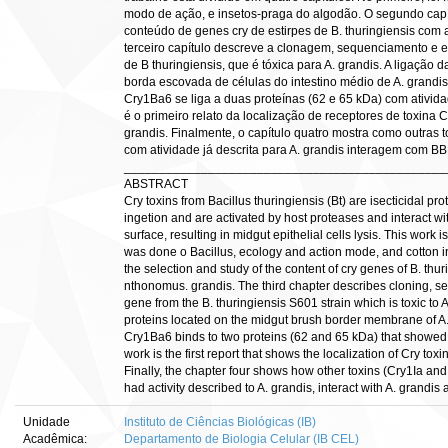
modo de ação, e insetos-praga do algodão. O segundo capí
conteúdo de genes cry de estirpes de B. thuringiensis com
terceiro capítulo descreve a clonagem, sequenciamento e 
de B thuringiensis, que é tóxica para A. grandis. A ligação 
borda escovada de células do intestino médio de A. grandis
Cry1Ba6 se liga a duas proteínas (62 e 65 kDa) com atividad
é o primeiro relato da localização de receptores de toxina C
grandis. Finalmente, o capítulo quatro mostra como outras 
com atividade já descrita para A. grandis interagem com BB
______________________________________________
ABSTRACT
Cry toxins from Bacillus thuringiensis (Bt) are isecticidal pro
ingetion and are activated by host proteases and interact wit
surface, resulting in midgut epithelial cells lysis. This work is
was done o Bacillus, ecology and action mode, and cotton i
the selection and study of the content of cry genes of B. thuri
nthonomus. grandis. The third chapter describes cloning, s
gene from the B. thuringiensis S601 strain which is toxic to 
proteins located on the midgut brush border membrane of A.
Cry1Ba6 binds to two proteins (62 and 65 kDa) that showed 
work is the first report that shows the localization of Cry tox
Finally, the chapter four shows how other toxins (Cry1Ia an
had activity described to A. grandis, interact with A. grandi
Unidade
Instituto de Ciências Biológicas (IB)
Acadêmica:
Departamento de Biologia Celular (IB CEL)