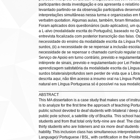
participantes desta investigação e ora apresenta o relatório 
levantado partindo-se da observação participativa desenvo
interpretações simultâneas nessa turma e organizadas em f
verbatim quotation. Algumas aulas, também, foram filmadas 
Foram aplicados dois questionários (auto-aplicados), um q
a L-alvo (modalidade escrita do Português), baseado no QUA
entrevista focalizada com posterior transcrição das falas. O
necessidade do ensino da modalidade escrita da Língua P
surdos, (ii) a necessidade de se repensar a inclusão escolar
necessidade de se repensar o chamado currículo regular 
Serviço de Apoio em turno contrário, previsto e regulamenta
intérprete de sinais, previsto e regulamentado por Lei Fede
aprendizagem satisfatória da modalidade escrita da Língu
surdos bilaterais/profundos sem perder de vista que a Libr
descrita aqui, não têm acesso a insumo oral na Língua Port
natural em Língua Portuguesa só é possível na sua modalid
______________________________________________
ABSTRACT
This MA dissertation is a case study that makes use of inst
is to analyze for the first time the approach of teaching Port
public school devoted to deaf students with bilateral / deep 
public pole school, a satellite city of Brazilia. This school 
students and from that total only forty-nine are deaf. The c
thirty students who are listeners and six more deaf students
hability. This inclusion class has simultaneous interpretation
Language)/ Portuguese / BSL, with certification in the Prolib