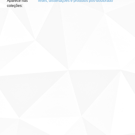
Aparece nas
Teses, dissertações e produtos pós-doutorado
coleções: