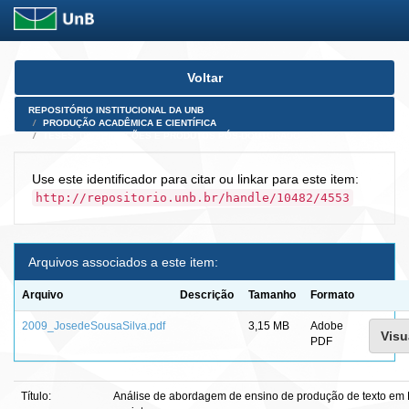
Skip
Voltar
navigation
REPOSITÓRIO INSTITUCIONAL DA UNB
PRODUÇÃO ACADÊMICA E CIENTÍFICA
TESES, DISSERTAÇÕES E PRODUTOS PÓS-DOUTORADO
Use este identificador para citar ou linkar para este item:
http://repositorio.unb.br/handle/10482/4553
Arquivos associados a este item:
Arquivo
Descrição
Tamanho
Formato
2009_JosedeSousaSilva.pdf
3,15 MB
Adobe
Visu
PDF
Título:
Análise de abordagem de ensino de produção de texto em 