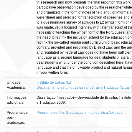
this research and now presents the final report on this work. 
participative observation developed by the researcher while 
and organized in the form of notes of field and / or informal
were filmed and selected for transcription of speeches and 
to a questionnaire survey of attitudes to L2 (written form o
was made, yet, a focused interview with later transcript of th
necessity of teaching the written form of the Portuguese lan
the need to rethink the inclusion school for the education of 
rethink the so-called regular joint curriculum of basic educa
contrary, provided and regulated by District Law, and the ado
and regulated by Federal Law does not have been sufficient 
language as a second language for deaf students bilateral /
deaf students who, under the condition described here, have
language and that the only viable product and natural lang
in your written form.
Unidade
Instituto de Letras (IL)
Acadêmica:
Departamento de Línguas Estrangeiras e Tradução (IL LET
Informações
Dissertação (mestrado)—Universidade de Brasília, Institut
adicionais:
e Tradução, 2009.
Programa de
Programa de Pós-Graduação em Linguística Aplicada
pós-
graduação: