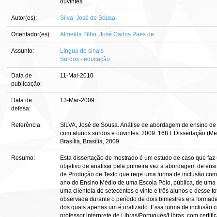
ouvintes
Autor(es):
Silva, José de Sousa
Orientador(es):
Almeida Filho, José Carlos Paes de
Assunto:
Língua de sinais
Surdos - educação
Data de
11-Mai-2010
publicação:
Data de
13-Mar-2009
defesa:
Referência:
SILVA, José de Sousa. Análise de abordagem de ensino de
com alunos surdos e ouvintes. 2009. 168 f. Dissertação (M
Brasília, Brasília, 2009.
Resumo:
Esta dissertação de mestrado é um estudo de caso que faz 
objetivo de analisar pela primeira vez a abordagem de ens
de Produção de Texto que rege uma turma de inclusão com a
ano do Ensino Médio de uma Escola Pólo, pública, de uma ci
uma clientela de setecentos e vinte e três alunos e desse t
observada durante o período de dois bimestres era formada 
dos quais apenas um é oralizado. Essa turma de inclusão 
professor intérprete de Libras/Português/Libras, com certi