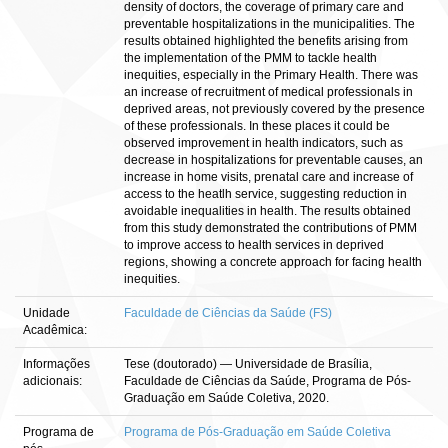
density of doctors, the coverage of primary care and
preventable hospitalizations in the municipalities. The
results obtained highlighted the benefits arising from
the implementation of the PMM to tackle health
inequities, especially in the Primary Health. There was
an increase of recruitment of medical professionals in
deprived areas, not previously covered by the presence
of these professionals. In these places it could be
observed improvement in health indicators, such as
decrease in hospitalizations for preventable causes, an
increase in home visits, prenatal care and increase of
access to the heatlh service, suggesting reduction in
avoidable inequalities in health. The results obtained
from this study demonstrated the contributions of PMM
to improve access to health services in deprived
regions, showing a concrete approach for facing health
inequities.
Unidade
Faculdade de Ciências da Saúde (FS)
Acadêmica:
Informações
Tese (doutorado) — Universidade de Brasília,
adicionais:
Faculdade de Ciências da Saúde, Programa de Pós-
Graduação em Saúde Coletiva, 2020.
Programa de
Programa de Pós-Graduação em Saúde Coletiva