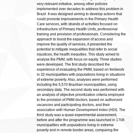
very relevant initiative, among other policies
implemented over decades to address this problem in
Brazil. It was designed aiming to develop actions that
could promote improvements in the Primary Health
Care services, with strands of activities focused on
infrastructure of Primary Health Units, professional
training and provision of professionals. Considering the
approach to boost the expansion of access and
improve the quality of services, it presented the
potential to mitigate inequalities that refer to social
injustices, the health inequities. This study aimed to
analyse the PMM, with focus on equity. Three studies
were developed. The first study described the
experience of evaluating the PMM, based on fieldwork
in 32 municipalities with populations living in situations
of extreme poverty. Also, analyses were performed
including the 5,570 Brazilian municipalities, using
secondary data. The second study was performed with
an analysis of objective prioritization criteria employed
to the provision of PMM doctors, based on authorized
vacancies and participating doctors, and their
association with Human Development Index (HDI). The
third study was a quasi-experimental assessment,
before and after the programme was launched in 1708
municipalities with populations living in extreme
poverty and in remote border areas, comparing the