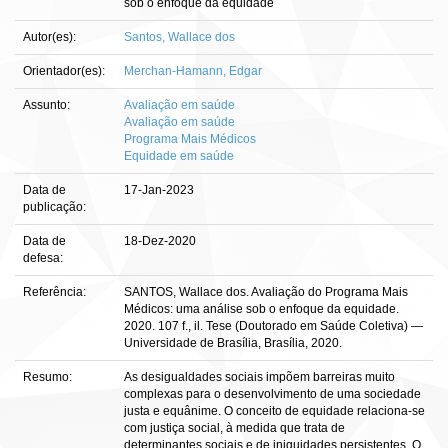
sob o enfoque da equidade
Autor(es):
Santos, Wallace dos
Orientador(es):
Merchan-Hamann, Edgar
Assunto:
Avaliação em saúde
Avaliação em saúde
Programa Mais Médicos
Equidade em saúde
Data de
17-Jan-2023
publicação:
Data de
18-Dez-2020
defesa:
Referência:
SANTOS, Wallace dos. Avaliação do Programa Mais
Médicos: uma análise sob o enfoque da equidade.
2020. 107 f., il. Tese (Doutorado em Saúde Coletiva) —
Universidade de Brasília, Brasília, 2020.
Resumo:
As desigualdades sociais impõem barreiras muito
complexas para o desenvolvimento de uma sociedade
justa e equânime. O conceito de equidade relaciona-se
com justiça social, à medida que trata de
determinantes sociais e de iniquidades persistentes. O