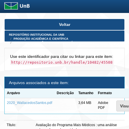
Skip
Voltar
navigation
REPOSITÓRIO INSTITUCIONAL DA UNB
PRODUÇÃO ACADÊMICA E CIENTÍFICA
TESES, DISSERTAÇÕES E PRODUTOS PÓS-DOUTORADO
Use este identificador para citar ou linkar para este item:
http://repositorio.unb.br/handle/10482/45508
Arquivos associados a este item:
Arquivo
Descrição
Tamanho
Formato
2020_WallacedosSantos.pdf
3,64 MB
Adobe
Visu
PDF
Título:
Avaliação do Programa Mais Médicos : uma análise