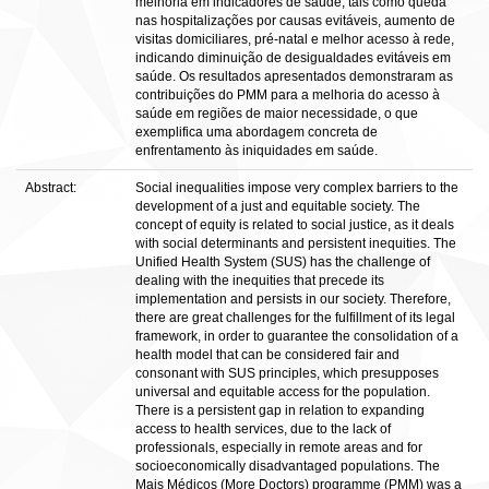
melhoria em indicadores de saúde, tais como queda
nas hospitalizações por causas evitáveis, aumento de
visitas domiciliares, pré-natal e melhor acesso à rede,
indicando diminuição de desigualdades evitáveis em
saúde. Os resultados apresentados demonstraram as
contribuições do PMM para a melhoria do acesso à
saúde em regiões de maior necessidade, o que
exemplifica uma abordagem concreta de
enfrentamento às iniquidades em saúde.
Abstract:
Social inequalities impose very complex barriers to the
development of a just and equitable society. The
concept of equity is related to social justice, as it deals
with social determinants and persistent inequities. The
Unified Health System (SUS) has the challenge of
dealing with the inequities that precede its
implementation and persists in our society. Therefore,
there are great challenges for the fulfillment of its legal
framework, in order to guarantee the consolidation of a
health model that can be considered fair and
consonant with SUS principles, which presupposes
universal and equitable access for the population.
There is a persistent gap in relation to expanding
access to health services, due to the lack of
professionals, especially in remote areas and for
socioeconomically disadvantaged populations. The
Mais Médicos (More Doctors) programme (PMM) was a