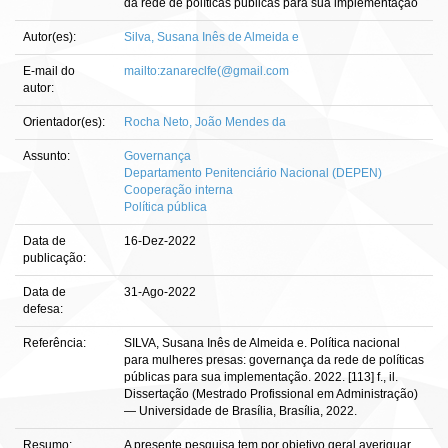
da rede de políticas públicas para sua implementação
Autor(es):
Silva, Susana Inês de Almeida e
E-mail do
mailto:zanareclfe(@gmail.com
autor:
Orientador(es):
Rocha Neto, João Mendes da
Assunto:
Governança
Departamento Penitenciário Nacional (DEPEN)
Cooperação interna
Política pública
Data de
16-Dez-2022
publicação:
Data de
31-Ago-2022
defesa:
Referência:
SILVA, Susana Inês de Almeida e. Política nacional
para mulheres presas: governança da rede de políticas
públicas para sua implementação. 2022. [113] f., il.
Dissertação (Mestrado Profissional em Administração)
— Universidade de Brasília, Brasília, 2022.
Resumo:
A presente pesquisa tem por objetivo geral averiguar