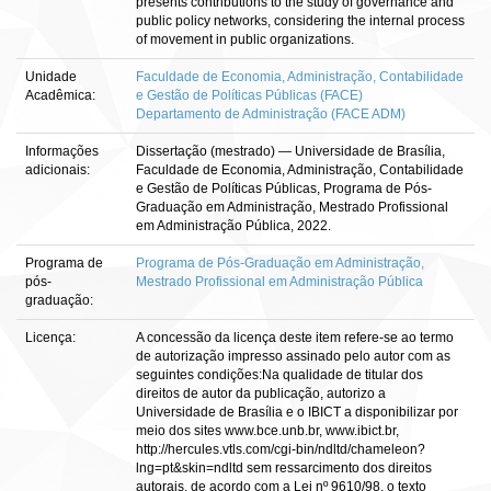
presents contributions to the study of governance and
public policy networks, considering the internal process
of movement in public organizations.
Unidade
Faculdade de Economia, Administração, Contabilidade
Acadêmica:
e Gestão de Políticas Públicas (FACE)
Departamento de Administração (FACE ADM)
Informações
Dissertação (mestrado) — Universidade de Brasília,
adicionais:
Faculdade de Economia, Administração, Contabilidade
e Gestão de Políticas Públicas, Programa de Pós-
Graduação em Administração, Mestrado Profissional
em Administração Pública, 2022.
Programa de
Programa de Pós-Graduação em Administração,
pós-
Mestrado Profissional em Administração Pública
graduação:
Licença:
A concessão da licença deste item refere-se ao termo
de autorização impresso assinado pelo autor com as
seguintes condições:Na qualidade de titular dos
direitos de autor da publicação, autorizo a
Universidade de Brasília e o IBICT a disponibilizar por
meio dos sites www.bce.unb.br, www.ibict.br,
http://hercules.vtls.com/cgi-bin/ndltd/chameleon?
lng=pt&skin=ndltd sem ressarcimento dos direitos
autorais, de acordo com a Lei nº 9610/98, o texto