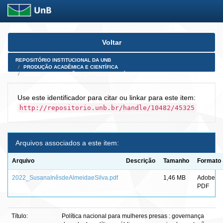
Skip
Voltar
navigation
REPOSITÓRIO INSTITUCIONAL DA UNB
PRODUÇÃO ACADÊMICA E CIENTÍFICA
TESES, DISSERTAÇÕES E PRODUTOS PÓS-DOUTORADO
Use este identificador para citar ou linkar para este item:
http://repositorio.unb.br/handle/10482/45325
Arquivos associados a este item:
Arquivo
Descrição
Tamanho
Formato
2022_SusanaInêsdeAlmeidaeSilva.pdf
1,46 MB
Adobe
PDF
Título:
Política nacional para mulheres presas : governança