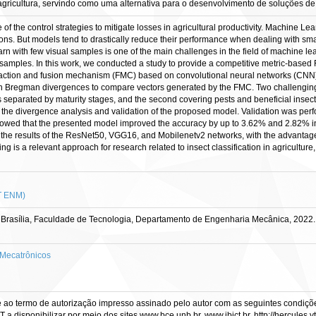
 agricultura, servindo como uma alternativa para o desenvolvimento de soluções 
e of the control strategies to mitigate losses in agricultural productivity. Machine 
ions. But models tend to drastically reduce their performance when dealing with small 
 learn with few visual samples is one of the main challenges in the field of machine 
 samples. In this work, we conducted a study to provide a competitive metric-based
action and fusion mechanism (FMC) based on convolutional neural networks (CNN) t
on Bregman divergences to compare vectors generated by the FMC. Two challenging a
ts separated by maturity stages, and the second covering pests and beneficial insect
 the divergence analysis and validation of the proposed model. Validation was per
 showed that the presented model improved the accuracy by up to 3.62% and 2.82% in 1
he results of the ResNet50, VGG16, and Mobilenetv2 networks, with the advantage
 is a relevant approach for research related to insect classification in agriculture,
T ENM)
 Brasília, Faculdade de Tecnologia, Departamento de Engenharia Mecânica, 2022.
Mecatrônicos
e ao termo de autorização impresso assinado pelo autor com as seguintes condições
CT a disponibilizar por meio dos sites www.bce.unb.br, www.ibict.br, http://hercule