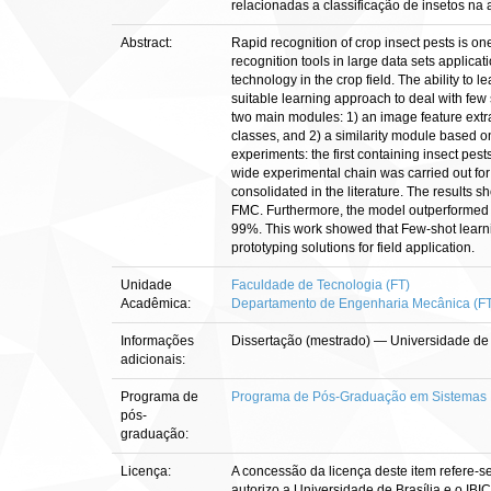
relacionadas a classificação de insetos na
Abstract:
Rapid recognition of crop insect pests is on
recognition tools in large data sets applicat
technology in the crop field. The ability to
suitable learning approach to deal with few
two main modules: 1) an image feature extr
classes, and 2) a similarity module based 
experiments: the first containing insect pes
wide experimental chain was carried out for
consolidated in the literature. The results
FMC. Furthermore, the model outperformed t
99%. This work showed that Few-shot learning
prototyping solutions for field application.
Unidade
Faculdade de Tecnologia (FT)
Acadêmica:
Departamento de Engenharia Mecânica (F
Informações
Dissertação (mestrado) — Universidade de
adicionais:
Programa de
Programa de Pós-Graduação em Sistemas 
pós-
graduação:
Licença:
A concessão da licença deste item refere-s
autorizo a Universidade de Brasília e o IBI