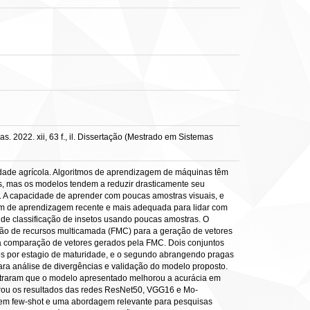
. 2022. xii, 63 f., il. Dissertação (Mestrado em Sistemas
vidade agrícola. Algoritmos de aprendizagem de máquinas têm
, mas os modelos tendem a reduzir drasticamente seu
 A capacidade de aprender com poucas amostras visuais, e
em de aprendizagem recente e mais adequada para lidar com
de classificação de insetos usando poucas amostras. O
são de recursos multicamada (FMC) para a geração de vetores
ra comparação de vetores gerados pela FMC. Dois conjuntos
dos por estagio de maturidade, e o segundo abrangendo pragas
para análise de divergências e validação do modelo proposto.
ostraram que o modelo apresentado melhorou a acurácia em
erou os resultados das redes ResNet50, VGG16 e Mo-
gem few-shot e uma abordagem relevante para pesquisas