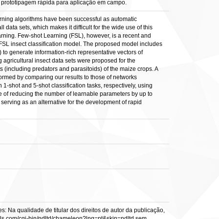
de prototipagem rápida para aplicação em campo.
Learning algorithms have been successful as automatic
data sets, which makes it difficult for the wide use of this
learning. Few-shot Learning (FSL), however, is a recent and
 FSL insect classification model. The proposed model includes
o generate information-rich representative vectors of
gricultural insect data sets were proposed for the
s (including predators and parasitoids) of the maize crops. A
formed by comparing our results to those of networks
-shot and 5-shot classification tasks, respectively, using
 of reducing the number of learnable parameters by up to
 serving as an alternative for the development of rapid
: Na qualidade de titular dos direitos de autor da publicação,
s.vtls.com/cgi-bin/ndltd/chameleon?lng=pt&skin=ndltd sem