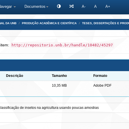
Navegar
Documentos
A-
A
A+
NAL DA UNB
PRODUÇÃO ACADÊMICA E CIENTÍFICA
TESES, DISSERTAÇÕES E PRO
 item:
http://repositorio.unb.br/handle/10482/45297
Descrição
Tamanho
Formato
10,35 MB
Adobe PDF
classificação de insetos na agricultura usando poucas amostras