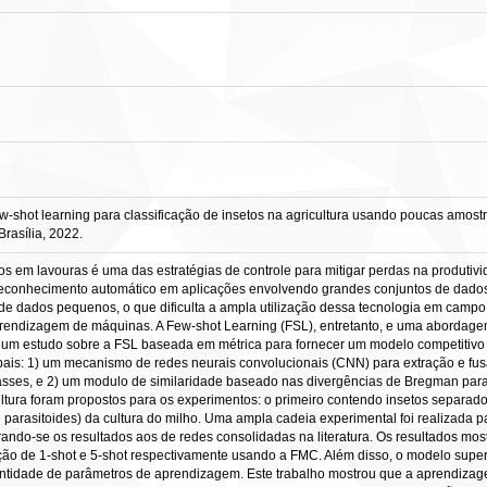
shot learning para classificação de insetos na agricultura usando poucas amostras
rasília, 2022.
os em lavouras é uma das estratégias de controle para mitigar perdas na produti
econhecimento automático em aplicações envolvendo grandes conjuntos de dados
 dados pequenos, o que dificulta a ampla utilização dessa tecnologia em campo.
prendizagem de máquinas. A Few-shot Learning (FSL), entretanto, e uma abordag
um estudo sobre a FSL baseada em métrica para fornecer um modelo competitivo 
ipais: 1) um mecanismo de redes neurais convolucionais (CNN) para extração e fu
lasses, e 2) um modulo de similaridade baseado nas divergências de Bregman pa
ultura foram propostos para os experimentos: o primeiro contendo insetos separa
e parasitoides) da cultura do milho. Uma ampla cadeia experimental foi realizada 
rando-se os resultados aos de redes consolidadas na literatura. Os resultados m
ação de 1-shot e 5-shot respectivamente usando a FMC. Além disso, o modelo sup
ntidade de parâmetros de aprendizagem. Este trabalho mostrou que a aprendiza