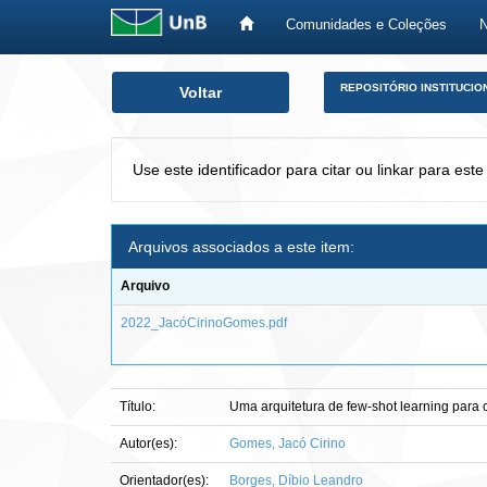
Comunidades e Coleções
Skip
REPOSITÓRIO INSTITUCIO
Voltar
navigation
Use este identificador para citar ou linkar para este
Arquivos associados a este item:
Arquivo
2022_JacóCirinoGomes.pdf
Título:
Uma arquitetura de few-shot learning para 
Autor(es):
Gomes, Jacó Cirino
Orientador(es):
Borges, Díbio Leandro