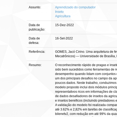
Assunto:
Aprendizado do computador
Inseto
Agricultura
Data de
15-Dez-2022
publicação:
Data de
16-Set-2022
defesa:
Referência:
GOMES, Jacó Cirino. Uma arquitetura de few-
Mecatrônicos) — Universidade de Brasília, B
Resumo:
O reconhecimento rápido de pragas e inset
sido bem sucedidos como ferramentas de r
desempenho quando lidam com conjuntos de
um dos principais desafios no campo da a
poucos dados. Neste trabalho, conduzimos 
modelo proposto inclui dois módulos princ
representativos ricos em informações de c
de dados desafiadores de insetos da agric
e insetos benéficos (incluindo predadores 
A validação do modelo foi realizada compa
até 3.62% e 2,82% em tarefas de classific
bilenetv2, com redução em até 99% da qua