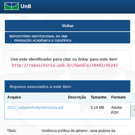
Skip
Voltar
navigation
REPOSITÓRIO INSTITUCIONAL DA UNB
PRODUÇÃO ACADÊMICA E CIENTÍFICA
TESES, DISSERTAÇÕES E PRODUTOS PÓS-DOUTORADO
Use este identificador para citar ou linkar para este item:
http://repositorio.unb.br/handle/10482/45242
Arquivos associados a este item:
Arquivo
Descrição
Tamanho
Formato
2022_LadyaneKatlyndeSouza.pdf
6,19 MB
Adobe
PDF
Título:
Violência política de gênero : uma análise da