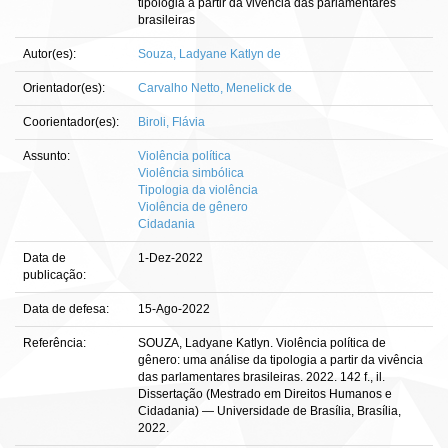
tipologia a partir da vivência das parlamentares
brasileiras
Autor(es):
Souza, Ladyane Katlyn de
Orientador(es):
Carvalho Netto, Menelick de
Coorientador(es):
Biroli, Flávia
Assunto:
Violência política
Violência simbólica
Tipologia da violência
Violência de gênero
Cidadania
Data de
1-Dez-2022
publicação:
Data de defesa:
15-Ago-2022
Referência:
SOUZA, Ladyane Katlyn. Violência política de
gênero: uma análise da tipologia a partir da vivência
das parlamentares brasileiras. 2022. 142 f., il.
Dissertação (Mestrado em Direitos Humanos e
Cidadania) — Universidade de Brasília, Brasília,
2022.