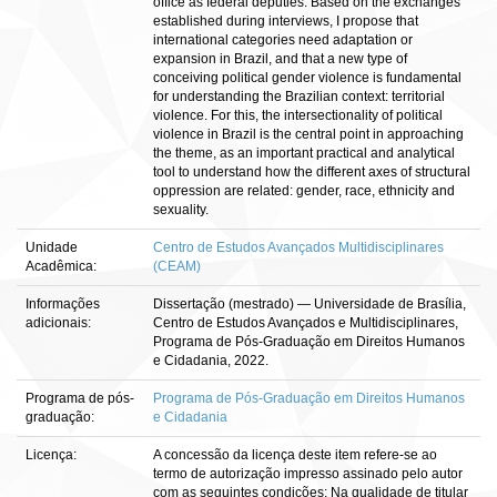
office as federal deputies. Based on the exchanges
established during interviews, I propose that
international categories need adaptation or
expansion in Brazil, and that a new type of
conceiving political gender violence is fundamental
for understanding the Brazilian context: territorial
violence. For this, the intersectionality of political
violence in Brazil is the central point in approaching
the theme, as an important practical and analytical
tool to understand how the different axes of structural
oppression are related: gender, race, ethnicity and
sexuality.
Unidade
Centro de Estudos Avançados Multidisciplinares
Acadêmica:
(CEAM)
Informações
Dissertação (mestrado) — Universidade de Brasília,
adicionais:
Centro de Estudos Avançados e Multidisciplinares,
Programa de Pós-Graduação em Direitos Humanos
e Cidadania, 2022.
Programa de pós-
Programa de Pós-Graduação em Direitos Humanos
graduação:
e Cidadania
Licença:
A concessão da licença deste item refere-se ao
termo de autorização impresso assinado pelo autor
com as seguintes condições: Na qualidade de titular