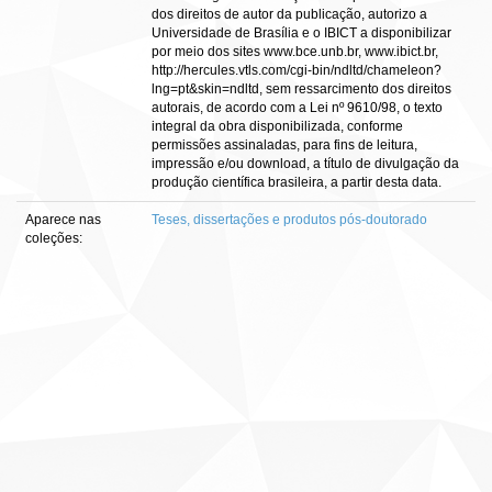
dos direitos de autor da publicação, autorizo a
Universidade de Brasília e o IBICT a disponibilizar
por meio dos sites www.bce.unb.br, www.ibict.br,
http://hercules.vtls.com/cgi-bin/ndltd/chameleon?
lng=pt&skin=ndltd, sem ressarcimento dos direitos
autorais, de acordo com a Lei nº 9610/98, o texto
integral da obra disponibilizada, conforme
permissões assinaladas, para fins de leitura,
impressão e/ou download, a título de divulgação da
produção científica brasileira, a partir desta data.
Aparece nas
Teses, dissertações e produtos pós-doutorado
coleções: