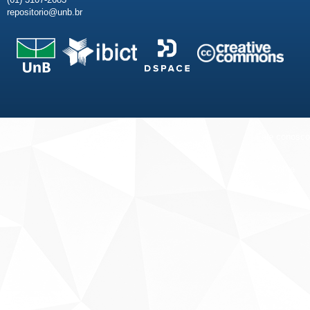
repositorio@unb.br
Fale conosco
Sobre