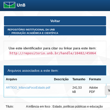
Skip
Voltar
navigation
REPOSITÓRIO INSTITUCIONAL DA UNB
PRODUÇÃO ACADÊMICA E CIENTÍFICA
ARTIGOS PUBLICADOS EM PERIÓDICOS E AFINS
Use este identificador para citar ou linkar para este item:
http://repositorio.unb.br/handle/10482/45064
Arquivos associados a este item:
Arquivo
Descrição
Tamanho
Formato
ARTIGO_InfanciaFocoEstado.pdf
241,53
Adobe
V
kB
PDF
Título:
A infância em foco : Estado, políticas públicas e educação