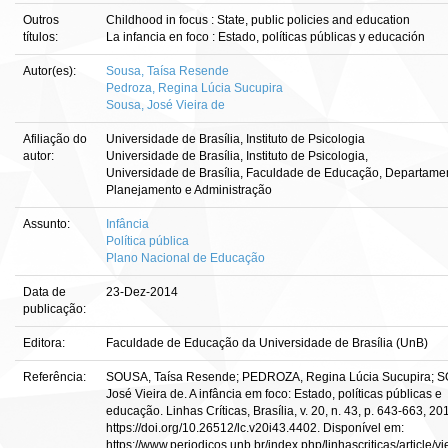
Outros
Childhood in focus : State, public policies and education
títulos:
La infancia en foco : Estado, políticas públicas y educación
Autor(es):
Sousa, Taísa Resende
Pedroza, Regina Lúcia Sucupira
Sousa, José Vieira de
Afiliação do
Universidade de Brasília, Instituto de Psicologia
autor:
Universidade de Brasília, Instituto de Psicologia,
Universidade de Brasília, Faculdade de Educação, Departame
Planejamento e Administração
Assunto:
Infância
Política pública
Plano Nacional de Educação
Data de
23-Dez-2014
publicação:
Editora:
Faculdade de Educação da Universidade de Brasília (UnB)
Referência:
SOUSA, Taísa Resende; PEDROZA, Regina Lúcia Sucupira; 
José Vieira de. A infância em foco: Estado, políticas públicas e
educação. Linhas Crí­ticas, Brasília, v. 20, n. 43, p. 643-663, 20
https://doi.org/10.26512/lc.v20i43.4402. Disponível em:
https://www.periodicos.unb.br/index.php/linhascriticas/article/v