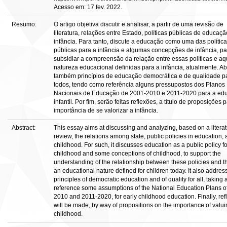
Acesso em: 17 fev. 2022.
Resumo:
O artigo objetiva discutir e analisar, a partir de uma revisão de
literatura, relações entre Estado, políticas públicas de educaçã
infância. Para tanto, discute a educação como uma das polític
públicas para a infância e algumas concepções de infância, pa
subsidiar a compreensão da relação entre essas políticas e a
natureza educacional definidas para a infância, atualmente. A
também princípios de educação democrática e de qualidade p
todos, tendo como referência alguns pressupostos dos Planos
Nacionais de Educação de 2001-2010 e 2011-2020 para a ed
infantil. Por fim, serão feitas reflexões, a título de proposições 
importância de se valorizar a infância.
Abstract:
This essay aims at discussing and analyzing, based on a litera
review, the relations among state, public policies in education,
childhood. For such, it discusses education as a public policy fo
childhood and some conceptions of childhood, to support the
understanding of the relationship between these policies and t
an educational nature defined for children today. It also addres
principles of democratic education and of quality for all, taking 
reference some assumptions of the National Education Plans o
2010 and 2011-2020, for early childhood education. Finally, ref
will be made, by way of propositions on the importance of valu
childhood.