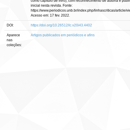
como capítulo de livro), com reconhecimento de autoria e publ
inicial nesta revista. Fonte:
https://www.periodicos.unb.br/index.php/linhascriticas/article/v
Acesso em: 17 fev. 2022.
DOI:
https://doi.org/10.26512/lc.v20i43.4402
Aparece
Artigos publicados em periódicos e afins
nas
coleções: