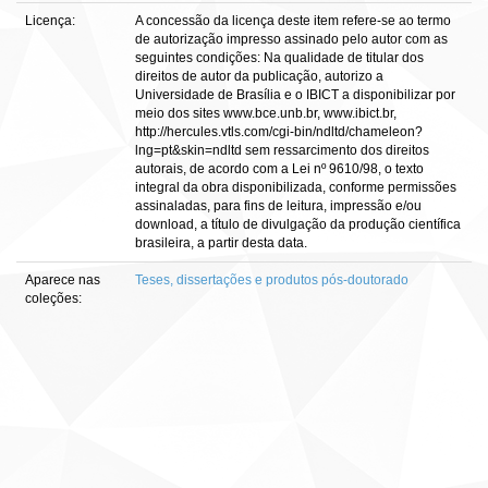
Licença:
A concessão da licença deste item refere-se ao termo
de autorização impresso assinado pelo autor com as
seguintes condições: Na qualidade de titular dos
direitos de autor da publicação, autorizo a
Universidade de Brasília e o IBICT a disponibilizar por
meio dos sites www.bce.unb.br, www.ibict.br,
http://hercules.vtls.com/cgi-bin/ndltd/chameleon?
lng=pt&skin=ndltd sem ressarcimento dos direitos
autorais, de acordo com a Lei nº 9610/98, o texto
integral da obra disponibilizada, conforme permissões
assinaladas, para fins de leitura, impressão e/ou
download, a título de divulgação da produção científica
brasileira, a partir desta data.
Aparece nas
Teses, dissertações e produtos pós-doutorado
coleções: