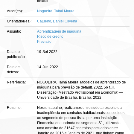
default
Autor(es):
Nogueira, Tainá Moura
Orientador(es):
Cajueiro, Daniel Oliveira
Assunto:
Aprendizagem de máquina
Risco de crédito
Previsão
Data de
19-Set-2022
publicação:
Data de
14-Jun-2022
defesa:
Referência:
NOGUEIRA, Tainá Moura. Modelos de aprendizado de
máquina para previsão de default. 2022. 56 f., il.
Dissertação (Mestrado Profissional em Economia) —
Universidade de Brasília, Brasília, 2022.
Resumo:
Nesse trabalho, realizamos um estudo a respeito da
inadimplência em contratos habitacionais concedidos
ao segmento de pessoa física por uma Instituição
Financeira enquadrada no segmento S1, utilizando
uma amostra de 31647 contratos pactuados entre
Janeiro de 2016 e Janeiro de 2021, que tinham como