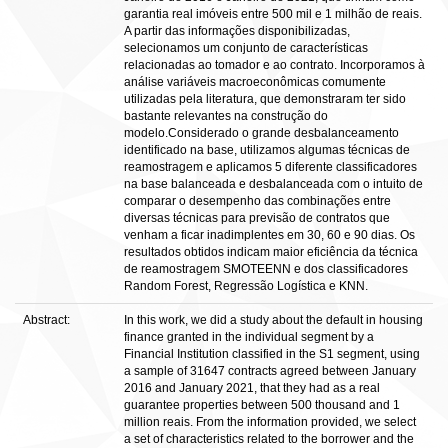
garantia real imóveis entre 500 mil e 1 milhão de reais.
A partir das informações disponibilizadas,
selecionamos um conjunto de características
relacionadas ao tomador e ao contrato. Incorporamos à
análise variáveis macroeconômicas comumente
utilizadas pela literatura, que demonstraram ter sido
bastante relevantes na construção do
modelo.Considerado o grande desbalanceamento
identificado na base, utilizamos algumas técnicas de
reamostragem e aplicamos 5 diferente classificadores
na base balanceada e desbalanceada com o intuito de
comparar o desempenho das combinações entre
diversas técnicas para previsão de contratos que
venham a ficar inadimplentes em 30, 60 e 90 dias. Os
resultados obtidos indicam maior eficiência da técnica
de reamostragem SMOTEENN e dos classificadores
Random Forest, Regressão Logística e KNN.
Abstract:
In this work, we did a study about the default in housing
finance granted in the individual segment by a
Financial Institution classified in the S1 segment, using
a sample of 31647 contracts agreed between January
2016 and January 2021, that they had as a real
guarantee properties between 500 thousand and 1
million reais. From the information provided, we select
a set of characteristics related to the borrower and the