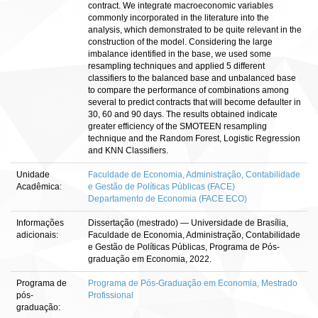
contract. We integrate macroeconomic variables
commonly incorporated in the literature into the
analysis, which demonstrated to be quite relevant in the
construction of the model. Considering the large
imbalance identified in the base, we used some
resampling techniques and applied 5 different
classifiers to the balanced base and unbalanced base
to compare the performance of combinations among
several to predict contracts that will become defaulter in
30, 60 and 90 days. The results obtained indicate
greater efficiency of the SMOTEEN resampling
technique and the Random Forest, Logistic Regression
and KNN Classifiers.
Unidade
Faculdade de Economia, Administração, Contabilidade
Acadêmica:
e Gestão de Políticas Públicas (FACE)
Departamento de Economia (FACE ECO)
Informações
Dissertação (mestrado) — Universidade de Brasília,
adicionais:
Faculdade de Economia, Administração, Contabilidade
e Gestão de Políticas Públicas, Programa de Pós-
graduação em Economia, 2022.
Programa de
Programa de Pós-Graduação em Economia, Mestrado
pós-
Profissional
graduação: