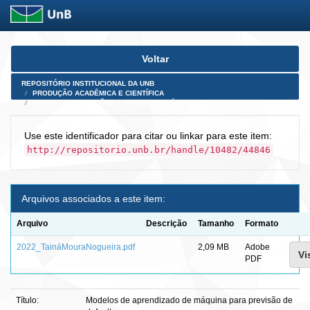
Skip
Voltar
navigation
REPOSITÓRIO INSTITUCIONAL DA UNB
PRODUÇÃO ACADÊMICA E CIENTÍFICA
TESES, DISSERTAÇÕES E PRODUTOS PÓS-DOUTORADO
Use este identificador para citar ou linkar para este item:
http://repositorio.unb.br/handle/10482/44846
Arquivos associados a este item:
Arquivo
Descrição
Tamanho
Formato
2022_TaináMouraNogueira.pdf
2,09 MB
Adobe
Vi
PDF
Título:
Modelos de aprendizado de máquina para previsão de