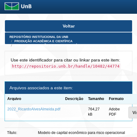
Skip
Voltar
navigation
REPOSITÓRIO INSTITUCIONAL DA UNB
PRODUÇÃO ACADÊMICA E CIENTÍFICA
TESES, DISSERTAÇÕES E PRODUTOS PÓS-DOUTORADO
Use este identificador para citar ou linkar para este item:
http://repositorio.unb.br/handle/10482/44774
Arquivos associados a este item:
Arquivo
Descrição
Tamanho
Formato
2022_RicardoAlvesAlmeida.pdf
764,27
Adobe
Vi
kB
PDF
Título:
Modelo de capital econômico para risco operacional