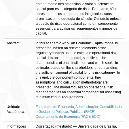
entendimento dos acionistas, o valor suficiente de
capital para esta categoria de risco. Para tanto, são
apresentados os componentes integrantes, suas
premissas e metodologia de cálculo. O modelo enfoca
a gestão do risco operacional como um componente
essencial para avaliar os requerimentos mínimos de
capital.
Abstract:
In this academic work, an Economic Capital model is
presented, based on relevant elements of the
regulatory models used to calculate operational risk
capital. It is an internal model, sensitive to the
characteristics of each institution, and which seeks to
estimate, based on the shareholders’ understanding,
the sufficient amount of capital for this risk category. To
this end, the component components, their
assumptions and calculation methodology are
presented. The model focuses on operational risk
management as an essential component for assessing
minimum capital requirements.
Unidade
Faculdade de Economia, Administração, Contabilidade
Acadêmica:
e Gestão de Políticas Públicas (FACE)
Departamento de Economia (FACE ECO)
Informações
Dissertação (mestrado) — Universidade de Brasília,