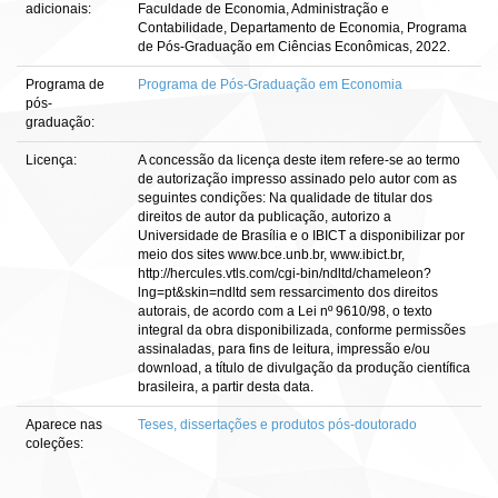
adicionais:
Faculdade de Economia, Administração e
Contabilidade, Departamento de Economia, Programa
de Pós-Graduação em Ciências Econômicas, 2022.
Programa de
Programa de Pós-Graduação em Economia
pós-
graduação:
Licença:
A concessão da licença deste item refere-se ao termo
de autorização impresso assinado pelo autor com as
seguintes condições: Na qualidade de titular dos
direitos de autor da publicação, autorizo a
Universidade de Brasília e o IBICT a disponibilizar por
meio dos sites www.bce.unb.br, www.ibict.br,
http://hercules.vtls.com/cgi-bin/ndltd/chameleon?
lng=pt&skin=ndltd sem ressarcimento dos direitos
autorais, de acordo com a Lei nº 9610/98, o texto
integral da obra disponibilizada, conforme permissões
assinaladas, para fins de leitura, impressão e/ou
download, a título de divulgação da produção científica
brasileira, a partir desta data.
Aparece nas
Teses, dissertações e produtos pós-doutorado
coleções: