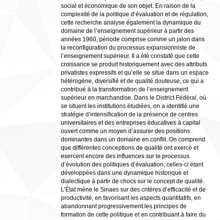
social et économique de son objet. En raison de la
complexité de la politique d’évaluation et de régulation,
cette recherche analyse également la dynamique du
domaine de l’enseignement supérieur à partir des
années 1960, période comprise comme un jalon dans
la reconfiguration du processus expansionniste de
l’enseignement supérieur. Il a été constaté que cette
croissance se produit historiquement avec des attributs
privatistes expressifs et qu’elle se situe dans un espace
hétérogène, diversifié et de qualité douteuse, ce qui a
contribué à la transformation de l’enseignement
supérieur en marchandise. Dans le District Fédéral, où
se situent les institutions étudiées, on a identifié une
stratégie d’intensification de la présence de centres
universitaires et des entreprises éducatives à capital
ouvert comme un moyen d’assurer des positions
dominantes dans un domaine en conflit. On comprend
que différentes conceptions de qualité ont exercé et
exercent encore des influences sur le processus
d’évolution des politiques d’évaluation, celles-ci étant
développées dans une dynamique historique et
dialectique à partir de chocs sur le concept de qualité.
L’État mène le Sinaes sur des critères d’efficacité et de
productivité, en favorisant les aspects quantitatifs, en
abandonnant progressivement les principes de
formation de cette politique et en contribuant à faire du