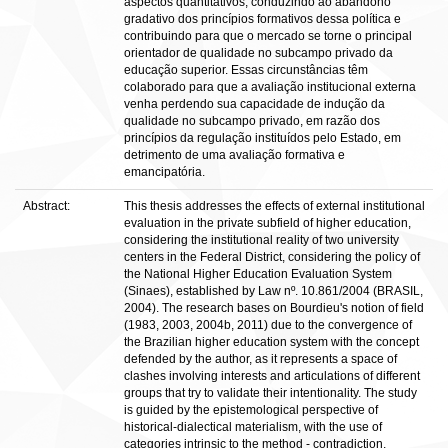
aspectos quantitativos, conduzindo ao abandono
gradativo dos princípios formativos dessa política e
contribuindo para que o mercado se torne o principal
orientador de qualidade no subcampo privado da
educação superior. Essas circunstâncias têm
colaborado para que a avaliação institucional externa
venha perdendo sua capacidade de indução da
qualidade no subcampo privado, em razão dos
princípios da regulação instituídos pelo Estado, em
detrimento de uma avaliação formativa e
emancipatória.
Abstract:
This thesis addresses the effects of external institutional
evaluation in the private subfield of higher education,
considering the institutional reality of two university
centers in the Federal District, considering the policy of
the National Higher Education Evaluation System
(Sinaes), established by Law nº. 10.861/2004 (BRASIL,
2004). The research bases on Bourdieu's notion of field
(1983, 2003, 2004b, 2011) due to the convergence of
the Brazilian higher education system with the concept
defended by the author, as it represents a space of
clashes involving interests and articulations of different
groups that try to validate their intentionality. The study
is guided by the epistemological perspective of
historical-dialectical materialism, with the use of
categories intrinsic to the method - contradiction,