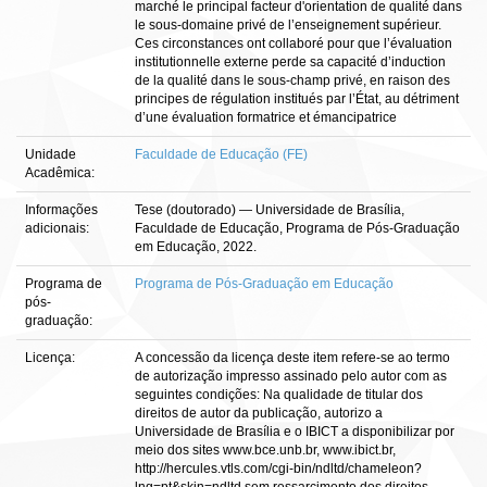
marché le principal facteur d'orientation de qualité dans
le sous-domaine privé de l’enseignement supérieur.
Ces circonstances ont collaboré pour que l’évaluation
institutionnelle externe perde sa capacité d’induction
de la qualité dans le sous-champ privé, en raison des
principes de régulation institués par l’État, au détriment
d’une évaluation formatrice et émancipatrice
Unidade
Faculdade de Educação (FE)
Acadêmica:
Informações
Tese (doutorado) — Universidade de Brasília,
adicionais:
Faculdade de Educação, Programa de Pós-Graduação
em Educação, 2022.
Programa de
Programa de Pós-Graduação em Educação
pós-
graduação:
Licença:
A concessão da licença deste item refere-se ao termo
de autorização impresso assinado pelo autor com as
seguintes condições: Na qualidade de titular dos
direitos de autor da publicação, autorizo a
Universidade de Brasília e o IBICT a disponibilizar por
meio dos sites www.bce.unb.br, www.ibict.br,
http://hercules.vtls.com/cgi-bin/ndltd/chameleon?