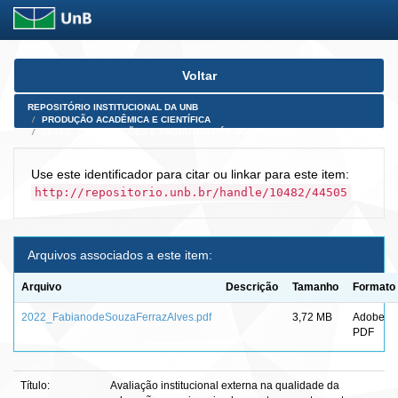
Skip
Voltar
navigation
REPOSITÓRIO INSTITUCIONAL DA UNB
PRODUÇÃO ACADÊMICA E CIENTÍFICA
TESES, DISSERTAÇÕES E PRODUTOS PÓS-DOUTORADO
Use este identificador para citar ou linkar para este item:
http://repositorio.unb.br/handle/10482/44505
Arquivos associados a este item:
Arquivo
Descrição
Tamanho
Formato
2022_FabianodeSouzaFerrazAlves.pdf
3,72 MB
Adobe
PDF
Título:
Avaliação institucional externa na qualidade da