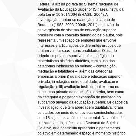
Federal, à luz da política do Sistema Nacional de
Avaliação da Educação Superior (Sinaes), instituída
pela Lei nº 10.861/2004 (BRASIL, 2004). A
investigação apoiou-se na noção de campo de
Bourdieu (1983, 2003, 2004b, 2011) em razão da
convergência do sistema de educação superior
brasileiro com o conceito defendido pelo autor, pois
representa um espaço de embates que envolve
interesses e articulações de diferentes grupos que
tentam validar suas intencionalidades. O estudo
orienta-se pela perspectiva epistemológica do
materialismo histórico-dialético, com o uso das
categorias intrínsecas ao método – contradição,
mediação e totalidade –, além das categorias
empíricas a priori i) qualidade e educação superior
privada; ii) relações entre qualidade, avaliação e
regulação; e iii) avaliação institucional externa no
subcampo privado da educação superior, bem como
da categoria a posteriori expansão do mercado no
subcampo privado da educação superior. Os dados da
investigação, que tem abordagem qualitativa, foram
coletados por meio de entrevistas semiestruturadas
com 18 sujeitos e análise documental. Na análise foi
utilizada, ainda, a técnica do Discurso do Sujeito
Coletivo, que possibilita apreender o pensamento
coletivo em determinado espaço e momento histórico.