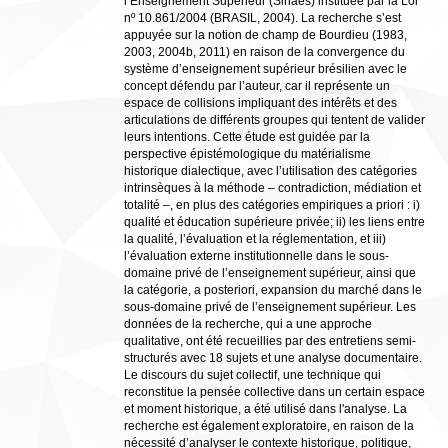
l’Enseignement Supérieur (Sinaes) instituée par la Loi
nº 10.861/2004 (BRASIL, 2004). La recherche s’est
appuyée sur la notion de champ de Bourdieu (1983,
2003, 2004b, 2011) en raison de la convergence du
système d’enseignement supérieur brésilien avec le
concept défendu par l’auteur, car il représente un
espace de collisions impliquant des intérêts et des
articulations de différents groupes qui tentent de valider
leurs intentions. Cette étude est guidée par la
perspective épistémologique du matérialisme
historique dialectique, avec l’utilisation des catégories
intrinsèques à la méthode – contradiction, médiation et
totalité –, en plus des catégories empiriques a priori : i)
qualité et éducation supérieure privée; ii) les liens entre
la qualité, l’évaluation et la réglementation, et iii)
l’évaluation externe institutionnelle dans le sous-
domaine privé de l’enseignement supérieur, ainsi que
la catégorie, a posteriori, expansion du marché dans le
sous-domaine privé de l’enseignement supérieur. Les
données de la recherche, qui a une approche
qualitative, ont été recueillies par des entretiens semi-
structurés avec 18 sujets et une analyse documentaire.
Le discours du sujet collectif, une technique qui
reconstitue la pensée collective dans un certain espace
et moment historique, a été utilisé dans l'analyse. La
recherche est également exploratoire, en raison de la
nécessité d’analyser le contexte historique, politique,