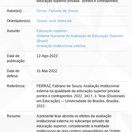
educação superior privada : pontos e contrapontos
Autor(es):
Ferraz, Fabiano de Souza
Orientador(es):
Sousa, José Vieira de
Assunto:
Educação superior
Sistema Nacional de Avaliação de Educação Superior
(Brasil)
Avaliação institucional externa
Data de
12-Ago-2022
publicação:
Data de
31-Mai-2022
defesa:
Referência:
FERRAZ, Fabiano de Souza. Avaliação institucional
externa na qualidade da educação superior privada:
pontos e contrapontos. 2022. 341 f., il. Tese (Doutorado
em Educação) — Universidade de Brasília, Brasília,
2022.
Resumo:
A presente tese aborda os efeitos da avaliação
institucional externa no subcampo privado de
educação superior, considerando a realidade
institucional de dois centros universitários do Distrito