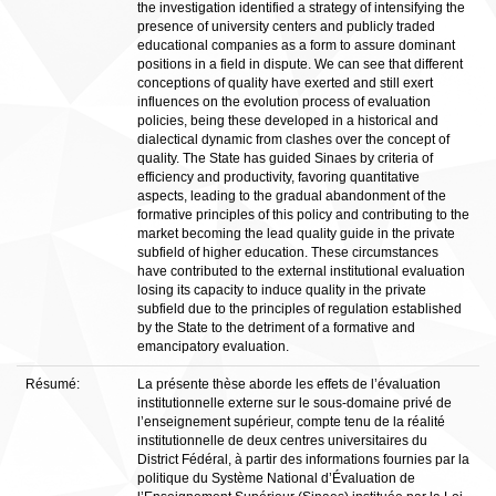
the investigation identified a strategy of intensifying the
presence of university centers and publicly traded
educational companies as a form to assure dominant
positions in a field in dispute. We can see that different
conceptions of quality have exerted and still exert
influences on the evolution process of evaluation
policies, being these developed in a historical and
dialectical dynamic from clashes over the concept of
quality. The State has guided Sinaes by criteria of
efficiency and productivity, favoring quantitative
aspects, leading to the gradual abandonment of the
formative principles of this policy and contributing to the
market becoming the lead quality guide in the private
subfield of higher education. These circumstances
have contributed to the external institutional evaluation
losing its capacity to induce quality in the private
subfield due to the principles of regulation established
by the State to the detriment of a formative and
emancipatory evaluation.
Résumé:
La présente thèse aborde les effets de l’évaluation
institutionnelle externe sur le sous-domaine privé de
l’enseignement supérieur, compte tenu de la réalité
institutionnelle de deux centres universitaires du
District Fédéral, à partir des informations fournies par la
politique du Système National d’Évaluation de