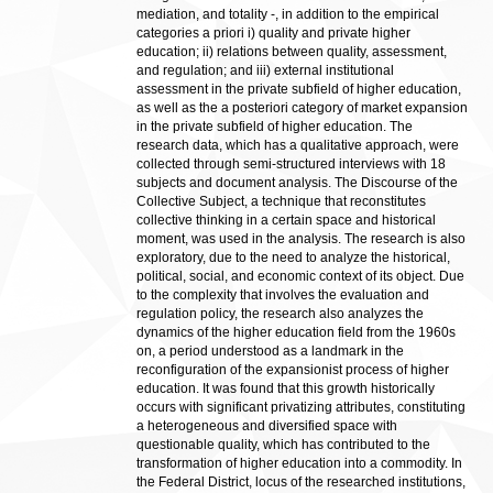
mediation, and totality -, in addition to the empirical
categories a priori i) quality and private higher
education; ii) relations between quality, assessment,
and regulation; and iii) external institutional
assessment in the private subfield of higher education,
as well as the a posteriori category of market expansion
in the private subfield of higher education. The
research data, which has a qualitative approach, were
collected through semi-structured interviews with 18
subjects and document analysis. The Discourse of the
Collective Subject, a technique that reconstitutes
collective thinking in a certain space and historical
moment, was used in the analysis. The research is also
exploratory, due to the need to analyze the historical,
political, social, and economic context of its object. Due
to the complexity that involves the evaluation and
regulation policy, the research also analyzes the
dynamics of the higher education field from the 1960s
on, a period understood as a landmark in the
reconfiguration of the expansionist process of higher
education. It was found that this growth historically
occurs with significant privatizing attributes, constituting
a heterogeneous and diversified space with
questionable quality, which has contributed to the
transformation of higher education into a commodity. In
the Federal District, locus of the researched institutions,