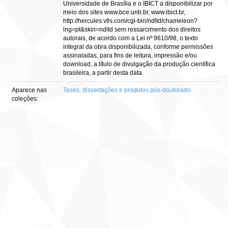
Universidade de Brasília e o IBICT a disponibilizar por
meio dos sites www.bce.unb.br, www.ibict.br,
http://hercules.vtls.com/cgi-bin/ndltd/chameleon?
lng=pt&skin=ndltd sem ressarcimento dos direitos
autorais, de acordo com a Lei nº 9610/98, o texto
integral da obra disponibilizada, conforme permissões
assinaladas, para fins de leitura, impressão e/ou
download, a título de divulgação da produção científica
brasileira, a partir desta data.
Aparece nas
Teses, dissertações e produtos pós-doutorado
coleções: