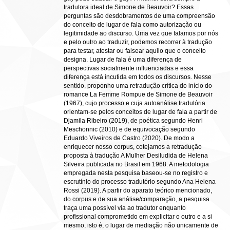
tradutora ideal de Simone de Beauvoir? Essas
perguntas são desdobramentos de uma compreensão
do conceito de lugar de fala como autorização ou
legitimidade ao discurso. Uma vez que falamos por nós
e pelo outro ao traduzir, podemos recorrer à tradução
para testar, atestar ou falsear aquilo que o conceito
designa. Lugar de fala é uma diferença de
perspectivas socialmente influenciadas e essa
diferença está incutida em todos os discursos. Nesse
sentido, proponho uma retradução crítica do início do
romance La Femme Rompue de Simone de Beauvoir
(1967), cujo processo e cuja autoanálise tradutória
orientam-se pelos conceitos de lugar de fala a partir de
Djamila Ribeiro (2019), de poética segundo Henri
Meschonnic (2010) e de equivocação segundo
Eduardo Viveiros de Castro (2020). De modo a
enriquecer nosso corpus, cotejamos a retradução
proposta à tradução A Mulher Desiludida de Helena
Silveira publicada no Brasil em 1968. A metodologia
empregada nesta pesquisa baseou-se no registro e
escrutínio do processo tradutório segundo Ana Helena
Rossi (2019). A partir do aparato teórico mencionado,
do corpus e de sua análise/comparação, a pesquisa
traça uma possível via ao tradutor enquanto
profissional comprometido em explicitar o outro e a si
mesmo, isto é, o lugar de mediação não unicamente de