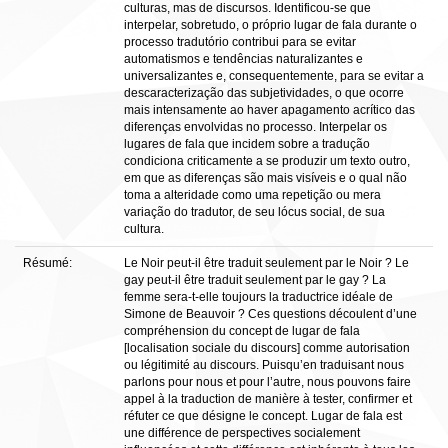
culturas, mas de discursos. Identificou-se que
interpelar, sobretudo, o próprio lugar de fala durante o
processo tradutório contribui para se evitar
automatismos e tendências naturalizantes e
universalizantes e, consequentemente, para se evitar a
descaracterização das subjetividades, o que ocorre
mais intensamente ao haver apagamento acrítico das
diferenças envolvidas no processo. Interpelar os
lugares de fala que incidem sobre a tradução
condiciona criticamente a se produzir um texto outro,
em que as diferenças são mais visíveis e o qual não
toma a alteridade como uma repetição ou mera
variação do tradutor, de seu lócus social, de sua
cultura.
Résumé:
Le Noir peut-il être traduit seulement par le Noir ? Le
gay peut-il être traduit seulement par le gay ? La
femme sera-t-elle toujours la traductrice idéale de
Simone de Beauvoir ? Ces questions découlent d’une
compréhension du concept de lugar de fala
[localisation sociale du discours] comme autorisation
ou légitimité au discours. Puisqu’en traduisant nous
parlons pour nous et pour l’autre, nous pouvons faire
appel à la traduction de manière à tester, confirmer et
réfuter ce que désigne le concept. Lugar de fala est
une différence de perspectives socialement