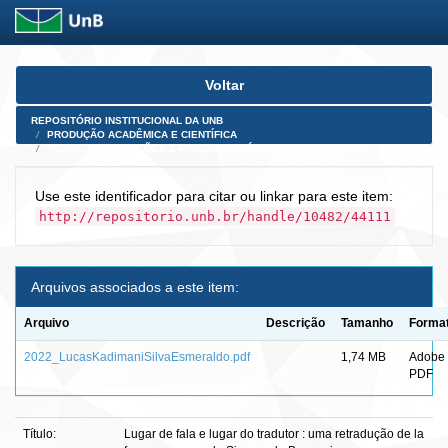
Skip
Voltar
navigation
REPOSITÓRIO INSTITUCIONAL DA UNB
PRODUÇÃO ACADÊMICA E CIENTÍFICA
TESES, DISSERTAÇÕES E PRODUTOS PÓS-DOUTORADO
Use este identificador para citar ou linkar para este item:
http://repositorio.unb.br/handle/10482/44111
Arquivos associados a este item:
Arquivo
Descrição
Tamanho
Forma
2022_LucasKadimaniSilvaEsmeraldo.pdf
1,74 MB
Adobe
PDF
Título:
Lugar de fala e lugar do tradutor : uma retradução de la