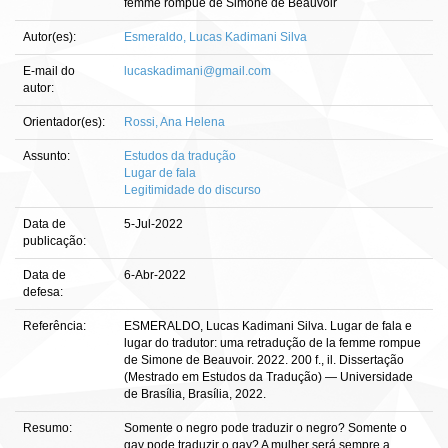
femme rompue de Simone de Beauvoir
Autor(es):
Esmeraldo, Lucas Kadimani Silva
E-mail do
lucaskadimani@gmail.com
autor:
Orientador(es):
Rossi, Ana Helena
Assunto:
Estudos da tradução
Lugar de fala
Legitimidade do discurso
Data de
5-Jul-2022
publicação:
Data de
6-Abr-2022
defesa:
Referência:
ESMERALDO, Lucas Kadimani Silva. Lugar de fala e
lugar do tradutor: uma retradução de la femme rompue
de Simone de Beauvoir. 2022. 200 f., il. Dissertação
(Mestrado em Estudos da Tradução) — Universidade
de Brasília, Brasília, 2022.
Resumo:
Somente o negro pode traduzir o negro? Somente o
gay pode traduzir o gay? A mulher será sempre a