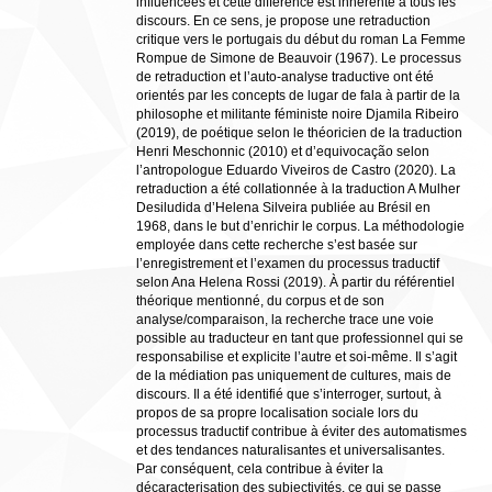
influencées et cette différence est inhérente à tous les
discours. En ce sens, je propose une retraduction
critique vers le portugais du début du roman La Femme
Rompue de Simone de Beauvoir (1967). Le processus
de retraduction et l’auto-analyse traductive ont été
orientés par les concepts de lugar de fala à partir de la
philosophe et militante féministe noire Djamila Ribeiro
(2019), de poétique selon le théoricien de la traduction
Henri Meschonnic (2010) et d’equivocação selon
l’antropologue Eduardo Viveiros de Castro (2020). La
retraduction a été collationnée à la traduction A Mulher
Desiludida d’Helena Silveira publiée au Brésil en
1968, dans le but d’enrichir le corpus. La méthodologie
employée dans cette recherche s’est basée sur
l’enregistrement et l’examen du processus traductif
selon Ana Helena Rossi (2019). À partir du référentiel
théorique mentionné, du corpus et de son
analyse/comparaison, la recherche trace une voie
possible au traducteur en tant que professionnel qui se
responsabilise et explicite l’autre et soi-même. Il s’agit
de la médiation pas uniquement de cultures, mais de
discours. Il a été identifié que s’interroger, surtout, à
propos de sa propre localisation sociale lors du
processus traductif contribue à éviter des automatismes
et des tendances naturalisantes et universalisantes.
Par conséquent, cela contribue à éviter la
décaracterisation des subjectivités, ce qui se passe