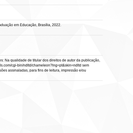
aduação em Educação, Brasília, 2022.
: Na qualidade de titular dos direitos de autor da publicação,
s.vtls.com/cgi-bin/ndltd/chameleon?lng=pt&skin=ndltd sem
sões assinaladas, para fins de leitura, impressão e/ou