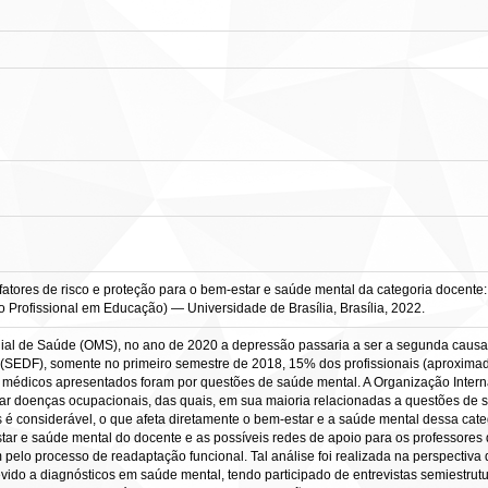
 fatores de risco e proteção para o bem-estar e saúde mental da categoria docent
do Profissional em Educação) — Universidade de Brasília, Brasília, 2022.
ial de Saúde (OMS), no ano de 2020 a depressão passaria a ser a segunda caus
l (SEDF), somente no primeiro semestre de 2018, 15% dos profissionais (aproxima
os médicos apresentados foram por questões de saúde mental. A Organização Intern
r doenças ocupacionais, das quais, em sua maioria relacionadas a questões de 
considerável, o que afeta diretamente o bem-estar e a saúde mental dessa categor
star e saúde mental do docente e as possíveis redes de apoio para os professore
 pelo processo de readaptação funcional. Tal análise foi realizada na perspectiva
o a diagnósticos em saúde mental, tendo participado de entrevistas semiestrutu