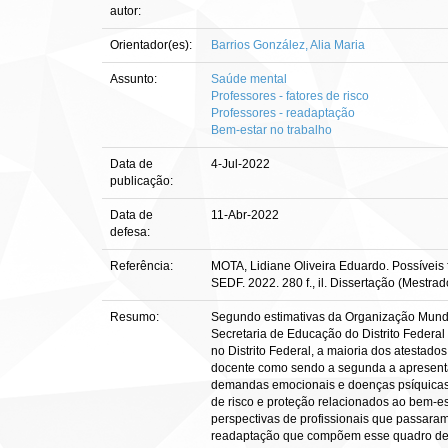
autor:
Orientador(es):
Barrios González, Alia Maria
Assunto:
Saúde mental
Professores - fatores de risco
Professores - readaptação
Bem-estar no trabalho
Data de
4-Jul-2022
publicação:
Data de
11-Abr-2022
defesa:
Referência:
MOTA, Lidiane Oliveira Eduardo. Possíveis
SEDF. 2022. 280 f., il. Dissertação (Mestra
Resumo:
Segundo estimativas da Organização Mund
Secretaria de Educação do Distrito Federa
no Distrito Federal, a maioria dos atestad
docente como sendo a segunda a apresenta
demandas emocionais e doenças psíquicas é 
de risco e proteção relacionados ao bem-e
perspectivas de profissionais que passaram
readaptação que compõem esse quadro devid