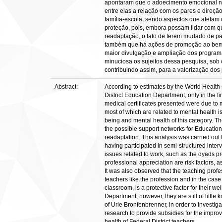
apontaram que o adoecimento emocional na 
entre elas a relação com os pares e direção
família-escola, sendo aspectos que afetam 
proteção, pois, embora possam lidar com q
readaptação, o fato de terem mudado de pap
também que há ações de promoção ao bem-e
maior divulgação e ampliação dos programas
minuciosa os sujeitos dessa pesquisa, sob 
contribuindo assim, para a valorização do
Abstract:
According to estimates by the World Health
District Education Department, only in the f
medical certificates presented were due to m
most of which are related to mental health i
being and mental health of this category. Th
the possible support networks for Educatio
readaptation. This analysis was carried out 
having participated in semi-structured interv
issues related to work, such as the dyads p
professional appreciation are risk factors, a
It was also observed that the teaching profes
teachers like the profession and in the case
classroom, is a protective factor for their 
Department, however, they are still of litt
of Urie Bronfenbrenner, in order to investig
research to provide subsidies for the impro
health of Federal District teachers.