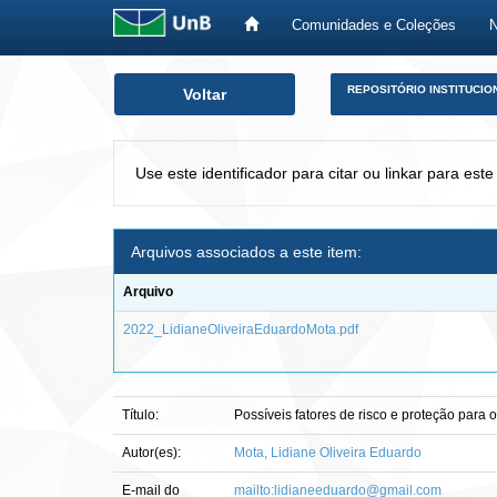
Comunidades e Coleções
Skip
REPOSITÓRIO INSTITUCIO
Voltar
navigation
Use este identificador para citar ou linkar para este
Arquivos associados a este item:
Arquivo
2022_LidianeOliveiraEduardoMota.pdf
Título:
Possíveis fatores de risco e proteção par
Autor(es):
Mota, Lidiane Oliveira Eduardo
E-mail do
mailto:lidianeeduardo@gmail.com