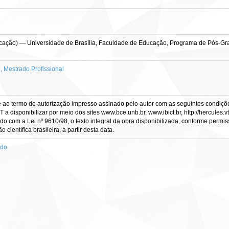
ucação) — Universidade de Brasília, Faculdade de Educação, Programa de Pós-Gr
Mestrado Profissional
e ao termo de autorização impresso assinado pelo autor com as seguintes condições
CT a disponibilizar por meio dos sites www.bce.unb.br, www.ibict.br, http://hercule
rdo com a Lei nº 9610/98, o texto integral da obra disponibilizada, conforme permis
científica brasileira, a partir desta data.
ado