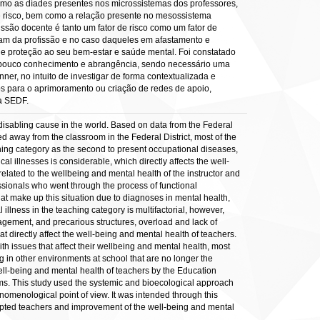
omo as díades presentes nos microssistemas dos professores,
 de risco, bem como a relação presente no mesossistema
ssão docente é tanto um fator de risco como um fator de
tam da profissão e no caso daqueles em afastamento e
de proteção ao seu bem-estar e saúde mental. Foi constatado
 pouco conhecimento e abrangência, sendo necessário uma
er, no intuito de investigar de forma contextualizada e
os para o aprimoramento ou criação de redes de apoio,
da SEDF.
isabling cause in the world. Based on data from the Federal
d away from the classroom in the Federal District, most of the
aching category as the second to present occupational diseases,
l illnesses is considerable, which directly affects the well-
related to the wellbeing and mental health of the instructor and
sionals who went through the process of functional
hat make up this situation due to diagnoses in mental health,
illness in the teaching category is multifactorial, however,
agement, and precarious structures, overload and lack of
t directly affect the well-being and mental health of teachers.
ith issues that affect their wellbeing and mental health, most
g in other environments at school that are no longer the
 well-being and mental health of teachers by the Education
ams. This study used the systemic and bioecological approach
enomenological point of view. It was intended through this
adapted teachers and improvement of the well-being and mental