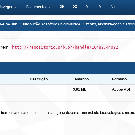
Navegar
Documentos
A-
A
A+
NAL DA UNB
PRODUÇÃO ACADÊMICA E CIENTÍFICA
TESES, DISSERTAÇÕES E PRO
 item:
http://repositorio.unb.br/handle/10482/44092
Descrição
Tamanho
Formato
3,81 MB
Adobe PDF
a o bem-estar e saúde mental da categoria docente : um estudo bioecológico com 