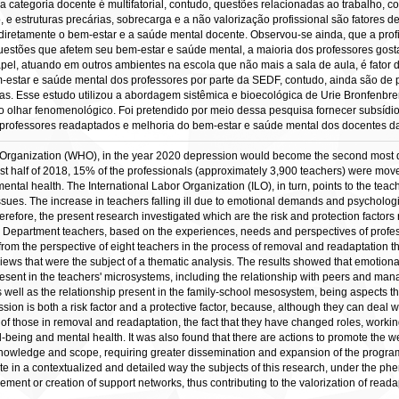
categoria docente é multifatorial, contudo, questões relacionadas ao trabalho, c
, e estruturas precárias, sobrecarga e a não valorização profissional são fatores
diretamente o bem-estar e a saúde mental docente. Observou-se ainda, que a profi
uestões que afetem seu bem-estar e saúde mental, a maioria dos professores gos
el, atuando em outros ambientes na escola que não mais a sala de aula, é fator 
star e saúde mental dos professores por parte da SEDF, contudo, ainda são de
. Esse estudo utilizou a abordagem sistêmica e bioecológica de Urie Bronfenbrenn
o olhar fenomenológico. Foi pretendido por meio dessa pesquisa fornecer subsídi
s professores readaptados e melhoria do bem-estar e saúde mental dos docentes 
 Organization (WHO), in the year 2020 depression would become the second most d
irst half of 2018, 15% of the professionals (approximately 3,900 teachers) were move
ental health. The International Labor Organization (ILO), in turn, points to the te
ssues. The increase in teachers falling ill due to emotional demands and psychologica
erefore, the present research investigated which are the risk and protection factors 
n Department teachers, based on the experiences, needs and perspectives of profes
from the perspective of eight teachers in the process of removal and readaptation t
iews that were the subject of a thematic analysis. The results showed that emotional 
resent in the teachers' microsystems, including the relationship with peers and man
s well as the relationship present in the family-school mesosystem, being aspects tha
sion is both a risk factor and a protective factor, because, although they can deal w
 of those in removal and readaptation, the fact that they have changed roles, workin
well-being and mental health. It was also found that there are actions to promote the
le knowledge and scope, requiring greater dissemination and expansion of the progr
ate in a contextualized and detailed way the subjects of this research, under the ph
vement or creation of support networks, thus contributing to the valorization of re