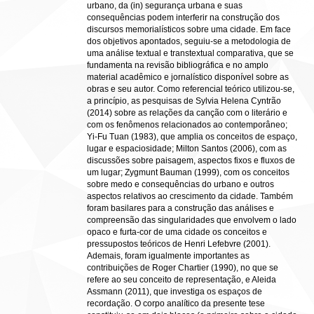
urbano, da (in) segurança urbana e suas
consequências podem interferir na construção dos
discursos memorialísticos sobre uma cidade. Em face
dos objetivos apontados, seguiu-se a metodologia de
uma análise textual e transtextual comparativa, que se
fundamenta na revisão bibliográfica e no amplo
material acadêmico e jornalístico disponível sobre as
obras e seu autor. Como referencial teórico utilizou-se,
a princípio, as pesquisas de Sylvia Helena Cyntrão
(2014) sobre as relações da canção com o literário e
com os fenômenos relacionados ao contemporâneo;
Yi-Fu Tuan (1983), que amplia os conceitos de espaço,
lugar e espaciosidade; Milton Santos (2006), com as
discussões sobre paisagem, aspectos fixos e fluxos de
um lugar; Zygmunt Bauman (1999), com os conceitos
sobre medo e consequências do urbano e outros
aspectos relativos ao crescimento da cidade. Também
foram basilares para a construção das análises e
compreensão das singularidades que envolvem o lado
opaco e furta-cor de uma cidade os conceitos e
pressupostos teóricos de Henri Lefebvre (2001).
Ademais, foram igualmente importantes as
contribuições de Roger Chartier (1990), no que se
refere ao seu conceito de representação, e Aleida
Assmann (2011), que investiga os espaços de
recordação. O corpo analítico da presente tese