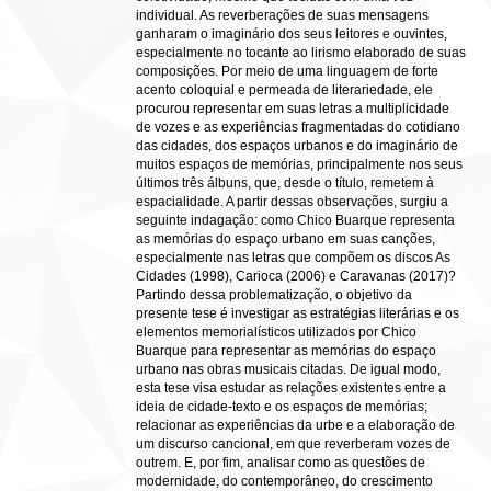
individual. As reverberações de suas mensagens
ganharam o imaginário dos seus leitores e ouvintes,
especialmente no tocante ao lirismo elaborado de suas
composições. Por meio de uma linguagem de forte
acento coloquial e permeada de literariedade, ele
procurou representar em suas letras a multiplicidade
de vozes e as experiências fragmentadas do cotidiano
das cidades, dos espaços urbanos e do imaginário de
muitos espaços de memórias, principalmente nos seus
últimos três álbuns, que, desde o título, remetem à
espacialidade. A partir dessas observações, surgiu a
seguinte indagação: como Chico Buarque representa
as memórias do espaço urbano em suas canções,
especialmente nas letras que compõem os discos As
Cidades (1998), Carioca (2006) e Caravanas (2017)?
Partindo dessa problematização, o objetivo da
presente tese é investigar as estratégias literárias e os
elementos memorialísticos utilizados por Chico
Buarque para representar as memórias do espaço
urbano nas obras musicais citadas. De igual modo,
esta tese visa estudar as relações existentes entre a
ideia de cidade-texto e os espaços de memórias;
relacionar as experiências da urbe e a elaboração de
um discurso cancional, em que reverberam vozes de
outrem. E, por fim, analisar como as questões de
modernidade, do contemporâneo, do crescimento