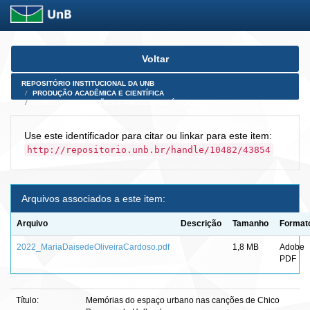
Skip
Voltar
navigation
REPOSITÓRIO INSTITUCIONAL DA UNB
PRODUÇÃO ACADÊMICA E CIENTÍFICA
TESES, DISSERTAÇÕES E PRODUTOS PÓS-DOUTORADO
Use este identificador para citar ou linkar para este item:
http://repositorio.unb.br/handle/10482/43854
Arquivos associados a este item:
Arquivo
Descrição
Tamanho
Format
2022_MariaDaisedeOliveiraCardoso.pdf
1,8 MB
Adobe
PDF
Título:
Memórias do espaço urbano nas canções de Chico