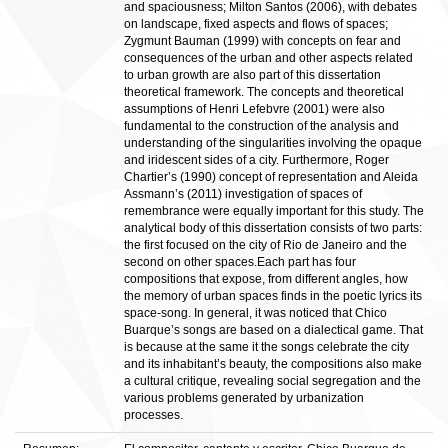
and spaciousness; Milton Santos (2006), with debates
on landscape, fixed aspects and flows of spaces;
Zygmunt Bauman (1999) with concepts on fear and
consequences of the urban and other aspects related
to urban growth are also part of this dissertation
theoretical framework. The concepts and theoretical
assumptions of Henri Lefebvre (2001) were also
fundamental to the construction of the analysis and
understanding of the singularities involving the opaque
and iridescent sides of a city. Furthermore, Roger
Chartier’s (1990) concept of representation and Aleida
Assmann’s (2011) investigation of spaces of
remembrance were equally important for this study. The
analytical body of this dissertation consists of two parts:
the first focused on the city of Rio de Janeiro and the
second on other spaces.Each part has four
compositions that expose, from different angles, how
the memory of urban spaces finds in the poetic lyrics its
space-song. In general, it was noticed that Chico
Buarque’s songs are based on a dialectical game. That
is because at the same it the songs celebrate the city
and its inhabitant’s beauty, the compositions also make
a cultural critique, revealing social segregation and the
various problems generated by urbanization
processes.