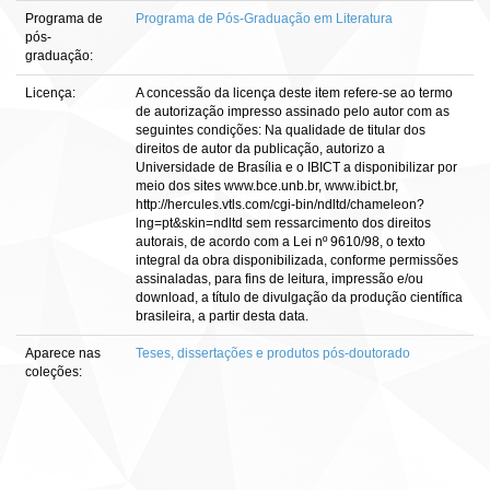
Programa de
Programa de Pós-Graduação em Literatura
pós-
graduação:
Licença:
A concessão da licença deste item refere-se ao termo
de autorização impresso assinado pelo autor com as
seguintes condições: Na qualidade de titular dos
direitos de autor da publicação, autorizo a
Universidade de Brasília e o IBICT a disponibilizar por
meio dos sites www.bce.unb.br, www.ibict.br,
http://hercules.vtls.com/cgi-bin/ndltd/chameleon?
lng=pt&skin=ndltd sem ressarcimento dos direitos
autorais, de acordo com a Lei nº 9610/98, o texto
integral da obra disponibilizada, conforme permissões
assinaladas, para fins de leitura, impressão e/ou
download, a título de divulgação da produção científica
brasileira, a partir desta data.
Aparece nas
Teses, dissertações e produtos pós-doutorado
coleções: