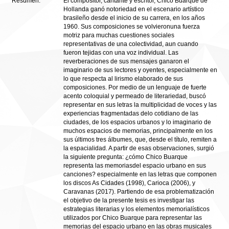
Resumen:
El compositor, cantante y escritor, Chico Buarque de
Hollanda ganó notoriedad en el escenario artístico
brasileño desde el inicio de su carrera, en los años
1960. Sus composiciones se volvieronuna fuerza
motriz para muchas cuestiones sociales
representativas de una colectividad, aun cuando
fueron tejidas con una voz individual. Las
reverberaciones de sus mensajes ganaron el
imaginario de sus lectores y oyentes, especialmente en
lo que respecta al lirismo elaborado de sus
composiciones. Por medio de un lenguaje de fuerte
acento coloquial y permeado de literariedad, buscó
representar en sus letras la multiplicidad de voces y las
experiencias fragmentadas delo cotidiano de las
ciudades, de los espacios urbanos y lo imaginario de
muchos espacios de memorias, principalmente en los
sus últimos tres álbumes, que, desde el título, remiten a
la espacialidad. A partir de esas observaciones, surgió
la siguiente pregunta: ¿cómo Chico Buarque
representa las memoriasdel espacio urbano en sus
canciones? especialmente en las letras que componen
los discos As Cidades (1998), Carioca (2006), y
Caravanas (2017). Partiendo de esa problematización
el objetivo de la presente tesis es investigar las
estrategias literarias y los elementos memorialísticos
utilizados por Chico Buarque para representar las
memorias del espacio urbano en las obras musicales