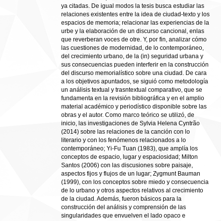
ya citadas. De igual modos la tesis busca estudiar las
relaciones existentes entre la idea de ciudad-texto y los
espacios de memoria; relacionar las experiencias de la
urbe y la elaboración de un discurso cancional, enlas
que reverberan voces de otre. Y, por fin, analizar cómo
las cuestiones de modernidad, de lo contemporáneo,
del crecimiento urbano, de la (in) seguridad urbana y
sus consecuencias pueden interferir en la construcción
del discurso memorialístico sobre una ciudad. De cara
a los objetivos apuntados, se siguió como metodología
un análisis textual y trasntextual comparativo, que se
fundamenta en la revisión bibliográfica y en el amplio
material académico y periodístico disponible sobre las
obras y el autor. Como marco teórico se utilizó, de
inicio, las investigaciones de Sylvia Helena Cyntrão
(2014) sobre las relaciones de la canción con lo
literario y con los fenómenos relacionados a lo
contemporáneo; Yi-Fu Tuan (1983), que amplía los
conceptos de espacio, lugar y espaciosidad; Milton
Santos (2006) con las discusiones sobre paisaje,
aspectos fijos y flujos de un lugar; Zygmunt Bauman
(1999), con los conceptos sobre miedo y consecuencia
de lo urbano y otros aspectos relativos al crecimiento
de la ciudad. Además, fueron básicos para la
construcción del análisis y comprensión de las
singularidades que envuelven el lado opaco e