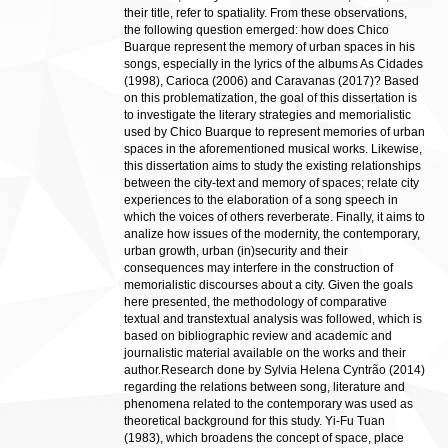
their title, refer to spatiality. From these observations,
the following question emerged: how does Chico
Buarque represent the memory of urban spaces in his
songs, especially in the lyrics of the albums As Cidades
(1998), Carioca (2006) and Caravanas (2017)? Based
on this problematization, the goal of this dissertation is
to investigate the literary strategies and memorialistic
used by Chico Buarque to represent memories of urban
spaces in the aforementioned musical works. Likewise,
this dissertation aims to study the existing relationships
between the city-text and memory of spaces; relate city
experiences to the elaboration of a song speech in
which the voices of others reverberate. Finally, it aims to
analize how issues of the modernity, the contemporary,
urban growth, urban (in)security and their
consequences may interfere in the construction of
memorialistic discourses about a city. Given the goals
here presented, the methodology of comparative
textual and transtextual analysis was followed, which is
based on bibliographic review and academic and
journalistic material available on the works and their
author.Research done by Sylvia Helena Cyntrão (2014)
regarding the relations between song, literature and
phenomena related to the contemporary was used as
theoretical background for this study. Yi-Fu Tuan
(1983), which broadens the concept of space, place