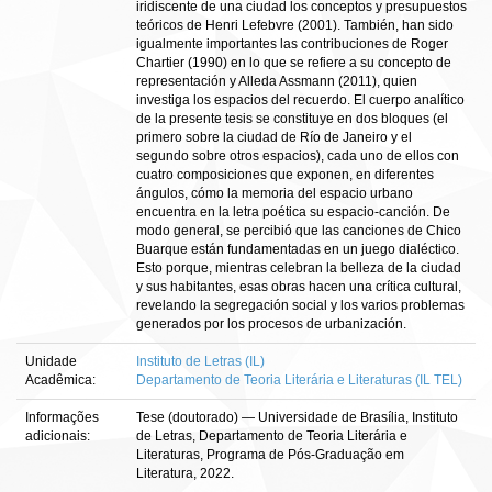
iridiscente de una ciudad los conceptos y presupuestos
teóricos de Henri Lefebvre (2001). También, han sido
igualmente importantes las contribuciones de Roger
Chartier (1990) en lo que se refiere a su concepto de
representación y Alleda Assmann (2011), quien
investiga los espacios del recuerdo. El cuerpo analítico
de la presente tesis se constituye en dos bloques (el
primero sobre la ciudad de Río de Janeiro y el
segundo sobre otros espacios), cada uno de ellos con
cuatro composiciones que exponen, en diferentes
ángulos, cómo la memoria del espacio urbano
encuentra en la letra poética su espacio-canción. De
modo general, se percibió que las canciones de Chico
Buarque están fundamentadas en un juego dialéctico.
Esto porque, mientras celebran la belleza de la ciudad
y sus habitantes, esas obras hacen una crítica cultural,
revelando la segregación social y los varios problemas
generados por los procesos de urbanización.
Unidade
Instituto de Letras (IL)
Acadêmica:
Departamento de Teoria Literária e Literaturas (IL TEL)
Informações
Tese (doutorado) — Universidade de Brasília, Instituto
adicionais:
de Letras, Departamento de Teoria Literária e
Literaturas, Programa de Pós-Graduação em
Literatura, 2022.