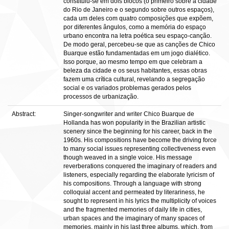
constituiu-se em dois blocos (o primeiro sobre a cidade
do Rio de Janeiro e o segundo sobre outros espaços),
cada um deles com quatro composições que expõem,
por diferentes ângulos, como a memória do espaço
urbano encontra na letra poética seu espaço-canção.
De modo geral, percebeu-se que as canções de Chico
Buarque estão fundamentadas em um jogo dialético.
Isso porque, ao mesmo tempo em que celebram a
beleza da cidade e os seus habitantes, essas obras
fazem uma crítica cultural, revelando a segregação
social e os variados problemas gerados pelos
processos de urbanização.
Abstract:
Singer-songwriter and writer Chico Buarque de
Hollanda has won popularity in the Brazilian artistic
scenery since the beginning for his career, back in the
1960s. His compositions have become the driving force
to many social issues representing collectiveness even
though weaved in a single voice. His message
reverberations conquered the imaginary of readers and
listeners, especially regarding the elaborate lyricism of
his compositions. Through a language with strong
colloquial accent and permeated by literariness, he
sought to represent in his lyrics the multiplicity of voices
and the fragmented memories of daily life in cities,
urban spaces and the imaginary of many spaces of
memories, mainly in his last three albums, which, from