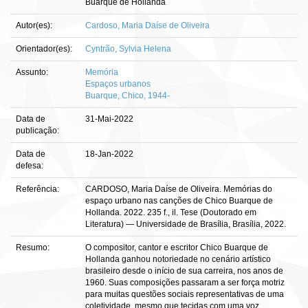
Buarque de Hollanda
Autor(es):
Cardoso, Maria Daíse de Oliveira
Orientador(es):
Cyntrão, Sylvia Helena
Assunto:
Memória
Espaços urbanos
Buarque, Chico, 1944-
Data de
31-Mai-2022
publicação:
Data de
18-Jan-2022
defesa:
Referência:
CARDOSO, Maria Daíse de Oliveira. Memórias do
espaço urbano nas canções de Chico Buarque de
Hollanda. 2022. 235 f., il. Tese (Doutorado em
Literatura) — Universidade de Brasília, Brasília, 2022.
Resumo:
O compositor, cantor e escritor Chico Buarque de
Hollanda ganhou notoriedade no cenário artístico
brasileiro desde o início de sua carreira, nos anos de
1960. Suas composições passaram a ser força motriz
para muitas questões sociais representativas de uma
coletividade, mesmo que tecidas com uma voz