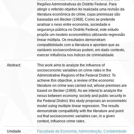
Regiões Administrativas do Distrito Federal. Para
atingir o referido objetivo foi realizada uma revisão da
literatura econômica do crime, cujas premissas são
baseadas em Becker (1968). Como se pretende
analisar o nexo entre economia, sociedade e
segurança pública no Distrito Federal, este estudo
propõe um modelo econométrico utilizando regressão
linear múltipla. Os resultados demonstram
compatibilidade com a literatura e apontam que as
variáveis socioeconômicas podem, em dado contexto,
exercer influência nos índices de criminalidade.
Abstract:
This work aims to analyze the influence of
socioeconomic variables on crime rates in the
Administrative Regions of the Federal District. To
achieve this objective, a review of the economic
literature on crime was carried out, whose premises are
based on Becker (1968). As we intend to analyze the
nexus between economy, society and public security in
the Federal District, this study proposes an econometric
model using multiple linear regression. The results
demonstrate compatibility with the literature and point
out that socioeconomic variables can, in a given
context, influence crime rates.
Unidade
Faculdade de Economia, Administração, Contabilidade