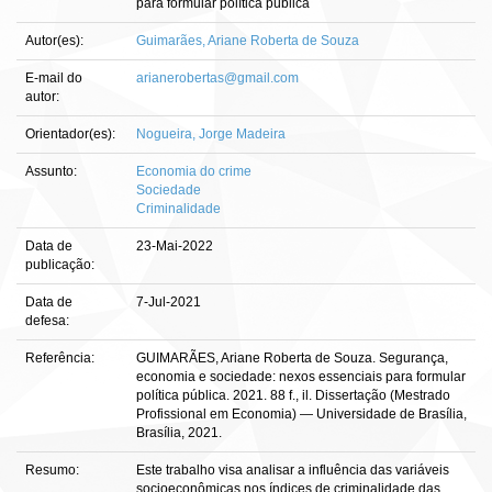
para formular política pública
Autor(es):
Guimarães, Ariane Roberta de Souza
E-mail do
arianerobertas@gmail.com
autor:
Orientador(es):
Nogueira, Jorge Madeira
Assunto:
Economia do crime
Sociedade
Criminalidade
Data de
23-Mai-2022
publicação:
Data de
7-Jul-2021
defesa:
Referência:
GUIMARÃES, Ariane Roberta de Souza. Segurança,
economia e sociedade: nexos essenciais para formular
política pública. 2021. 88 f., il. Dissertação (Mestrado
Profissional em Economia) — Universidade de Brasília,
Brasília, 2021.
Resumo:
Este trabalho visa analisar a influência das variáveis
socioeconômicas nos índices de criminalidade das