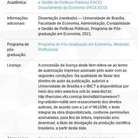
Acadêmica:
e Gestão de Políticas Públicas (FACE)
Departamento de Economia (FACE ECO)
Informações
Dissertação (mestrado) — Universidade de Brasília,
adicionais:
Faculdade de Economia, Administração, Contabilidade
e Gestão de Políticas Públicas, Programa de Pós-
graduação em Economia, 2021.
Programa de
Programa de Pós-Graduação em Economia, Mestrado
pós-
Profissional
graduação:
Licença:
A concessão da licença deste item refere-se ao termo
de autorização impresso assinado pelo autor com as
seguintes condições: Na qualidade de titular dos
direitos de autor da publicação, autorizo a
Universidade de Brasília e o IBICT a disponibilizar por
meio dos sites www.bce.unb.br, www.ibict.br,
http://hercules.vtls.com/cgi-bin/ndltd/chameleon?
lng=pt&skin=ndltd sem ressarcimento dos direitos
autorais, de acordo com a Lei nº 9610/98, o texto
integral da obra disponibilizada, conforme permissões
assinaladas, para fins de leitura, impressão e/ou
download, a título de divulgação da produção científica
brasileira, a partir desta data.