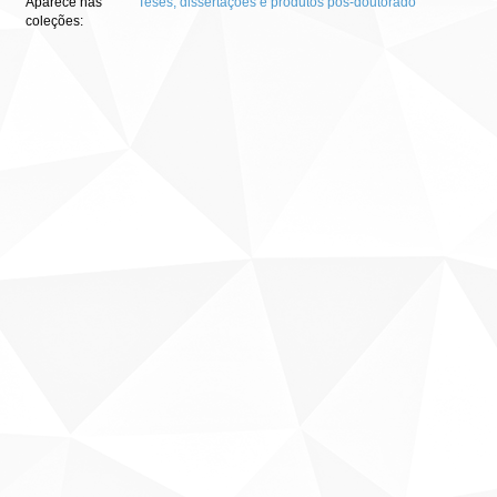
Aparece nas
Teses, dissertações e produtos pós-doutorado
coleções: