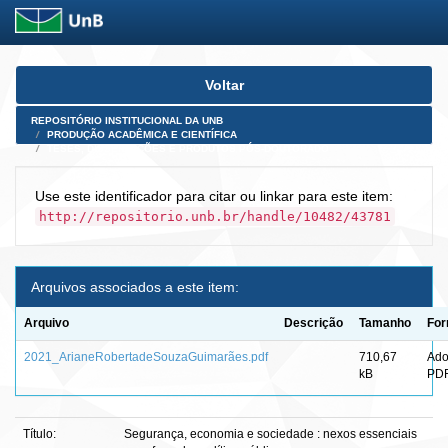
Skip
Voltar
navigation
REPOSITÓRIO INSTITUCIONAL DA UNB
PRODUÇÃO ACADÊMICA E CIENTÍFICA
TESES, DISSERTAÇÕES E PRODUTOS PÓS-DOUTORADO
Use este identificador para citar ou linkar para este item:
http://repositorio.unb.br/handle/10482/43781
Arquivos associados a este item:
Arquivo
Descrição
Tamanho
For
2021_ArianeRobertadeSouzaGuimarães.pdf
710,67
Ad
kB
PD
Título:
Segurança, economia e sociedade : nexos essenciais