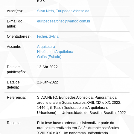
e XX
Autor(es):
Silva Neto, Eurípedes Afonso da
E-mail do
euripedesafonso@yahoo.com.br
autor:
Orientador(es):
Ficher, Sylvia
Assunto:
Arquitetura
História da Arquitetura
Goiás (Estado)
Data de
12-Abr-2022
publicação:
Data de
21-Jan-2022
defesa:
Referência:
SILVA NETO, Eurípedes Afonso da. Panorama da
arquitetura em Goiás: séculos XVIII, XIX e XX. 2022.
1446 f., il. Tese (Doutorado em Arquitetura e
Urbanismo) — Universidade de Brasília, Brasília, 2022.
Resumo:
Esta tese busca ordenar e sistematizar parte da
arquitetura realizada em Goiás durante os séculos
XVIII, XIX e XX. Um panorama uniformizado