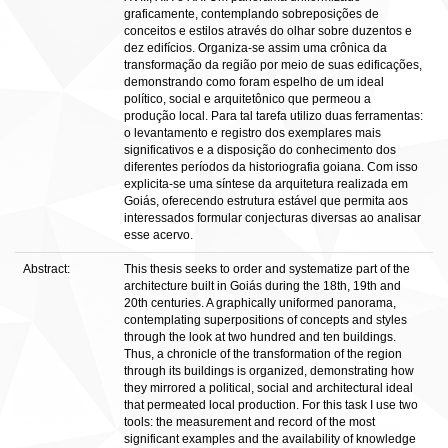
graficamente, contemplando sobreposições de
conceitos e estilos através do olhar sobre duzentos e
dez edifícios. Organiza‐se assim uma crônica da
transformação da região por meio de suas edificações,
demonstrando como foram espelho de um ideal
político, social e arquitetônico que permeou a
produção local. Para tal tarefa utilizo duas ferramentas:
o levantamento e registro dos exemplares mais
significativos e a disposição do conhecimento dos
diferentes períodos da historiografia goiana. Com isso
explicita‐se uma síntese da arquitetura realizada em
Goiás, oferecendo estrutura estável que permita aos
interessados formular conjecturas diversas ao analisar
esse acervo.
Abstract:
This thesis seeks to order and systematize part of the
architecture built in Goiás during the 18th, 19th and
20th centuries. A graphically uniformed panorama,
contemplating superpositions of concepts and styles
through the look at two hundred and ten buildings.
Thus, a chronicle of the transformation of the region
through its buildings is organized, demonstrating how
they mirrored a political, social and architectural ideal
that permeated local production. For this task I use two
tools: the measurement and record of the most
significant examples and the availability of knowledge