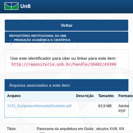
Skip
Voltar
navigation
REPOSITÓRIO INSTITUCIONAL DA UNB
PRODUÇÃO ACADÊMICA E CIENTÍFICA
TESES, DISSERTAÇÕES E PRODUTOS PÓS-DOUTORADO
Use este identificador para citar ou linkar para este item:
http://repositorio.unb.br/handle/10482/43399
Arquivos associados a este item:
Arquivo
Descrição
Tamanho
Formato
2021_EurípedesAfonsodaSilvaNeto.pdf
83,9 MB
Adobe
PDF
Título:
Panorama da arquitetura em Goiás : séculos XVIII, XIX