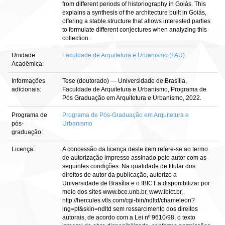
from different periods of historiography in Goiás. This
explains a synthesis of the architecture built in Goiás,
offering a stable structure that allows interested parties
to formulate different conjectures when analyzing this
collection.
Unidade
Faculdade de Arquitetura e Urbanismo (FAU)
Acadêmica:
Informações
Tese (doutorado) — Universidade de Brasília,
adicionais:
Faculdade de Arquitetura e Urbanismo, Programa de
Pós Graduação em Arquitetura e Urbanismo, 2022.
Programa de
Programa de Pós-Graduação em Arquitetura e
pós-
Urbanismo
graduação:
Licença:
A concessão da licença deste item refere-se ao termo
de autorização impresso assinado pelo autor com as
seguintes condições: Na qualidade de titular dos
direitos de autor da publicação, autorizo a
Universidade de Brasília e o IBICT a disponibilizar por
meio dos sites www.bce.unb.br, www.ibict.br,
http://hercules.vtls.com/cgi-bin/ndltd/chameleon?
lng=pt&skin=ndltd sem ressarcimento dos direitos
autorais, de acordo com a Lei nº 9610/98, o texto