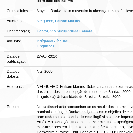
do mundo dos Baníwa
Outros títulos:
Maye ta Baníwa ita ta museruka ta nheenga rupi maã aikwew
Autor(es):
Melgueiro, Edilson Martins
Orientador(es):
Cabral, Ana Suelly Arruda Câmara
Assunto:
Indígenas - línguas
Linguística
Data de
27-Abr-2010
publicação:
Data de
Mar-2009
defesa:
Referência:
MELGUEIRO, Edilson Martins. Sobre a natureza, expressão f
das entidades na concepção do mundo dos Baníwa. 2009. 15
Linguística)-Universidade de Brasília, Brasília, 2009.
Resumo:
Nesta dissertação apresentam-se os resultados de uma inves
nominais da língua Baníwa do Içana, com o objetivo de con
aprofundamento do conhecimento lingüístico desse importa
Aruák. A dissertação fundamentou-se em estudos tipológico
classificadores em línguas de duas regiões do mundo, a Áf
Derbyshire e Payne 1990, Grinevald 1999, 2000; Grinevald 