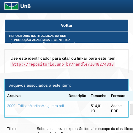
Skip
Voltar
navigation
REPOSITÓRIO INSTITUCIONAL DA UNB
PRODUÇÃO ACADÊMICA E CIENTÍFICA
TESES, DISSERTAÇÕES E PRODUTOS PÓS-DOUTORADO
Use este identificador para citar ou linkar para este item:
http://repositorio.unb.br/handle/10482/4338
Arquivos associados a este item:
Arquivo
Descrição
Tamanho
Formato
2009_EdilsonMartinsMelgueiro.pdf
514,01
Adobe
kB
PDF
Título:
Sobre a natureza, expressão formal e escopo da classifica