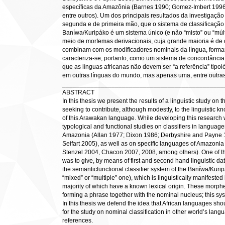
específicas da Amazônia (Barnes 1990; Gomez-Imbert 1996
entre outros). Um dos principais resultados da investigaçã
segunda e de primeira mão, que o sistema de classificação
Baníwa/Kuripáko é um sistema único (e não “misto” ou “múlt
meio de morfemas derivacionais, cuja grande maioria é de 
combinam com os modificadores nominais da língua, forma
caracteriza-se, portanto, como um sistema de concordância
que as línguas africanas não devem ser “a referência” tipol
em outras línguas do mundo, mas apenas uma, entre outras 
______________________________________________
ABSTRACT
In this thesis we present the results of a linguistic study on 
seeking to contribute, although modestly, to the linguistic 
of this Arawakan language. While developing this research 
typological and functional studies on classifiers in languages
Amazonia (Allan 1977; Dixon 1986; Derbyshire and Payne 
Seifart 2005), as well as on specific languages of Amazon
Stenzel 2004, Chacon 2007, 2008, among others). One of the
was to give, by means of first and second hand linguistic da
the semanticfunctional classifier system of the Baníwa/Kuri
“mixed” or “multiple” one), which is linguistically manifest
majority of which have a known lexical origin. These morp
forming a phrase together with the nominal nucleus; this s
In this thesis we defend the idea that African languages sho
for the study on nominal classification in other world’s lan
references.