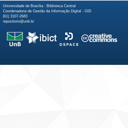
Universidade de Brasília - Biblioteca Central
Coordenadoria de Gestão da Informação Digital - GID
(61) 3107-2683
repositorio@unb.br
Fale conosco
Sobre