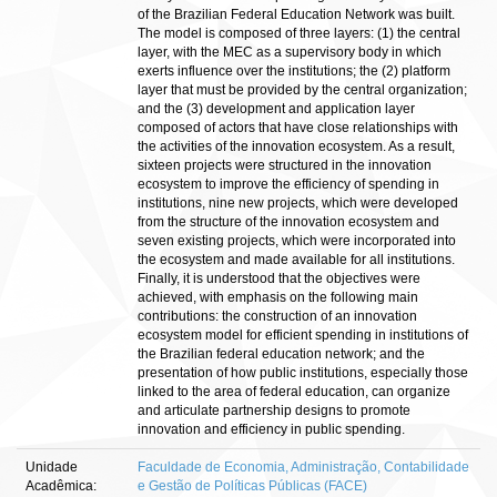
of the Brazilian Federal Education Network was built.
The model is composed of three layers: (1) the central
layer, with the MEC as a supervisory body in which
exerts influence over the institutions; the (2) platform
layer that must be provided by the central organization;
and the (3) development and application layer
composed of actors that have close relationships with
the activities of the innovation ecosystem. As a result,
sixteen projects were structured in the innovation
ecosystem to improve the efficiency of spending in
institutions, nine new projects, which were developed
from the structure of the innovation ecosystem and
seven existing projects, which were incorporated into
the ecosystem and made available for all institutions.
Finally, it is understood that the objectives were
achieved, with emphasis on the following main
contributions: the construction of an innovation
ecosystem model for efficient spending in institutions of
the Brazilian federal education network; and the
presentation of how public institutions, especially those
linked to the area of federal education, can organize
and articulate partnership designs to promote
innovation and efficiency in public spending.
Unidade
Faculdade de Economia, Administração, Contabilidade
Acadêmica:
e Gestão de Políticas Públicas (FACE)