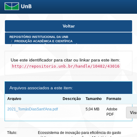
Skip
Voltar
navigation
REPOSITÓRIO INSTITUCIONAL DA UNB
PRODUÇÃO ACADÊMICA E CIENTÍFICA
TESES, DISSERTAÇÕES E PRODUTOS PÓS-DOUTORADO
Use este identificador para citar ou linkar para este item:
http://repositorio.unb.br/handle/10482/43016
Arquivos associados a este item:
Arquivo
Descrição
Tamanho
Formato
2021_TomásDiasSant'Ana.pdf
5,04 MB
Adobe
Vis
PDF
Título:
Ecossistema de inovação para eficiência do gasto