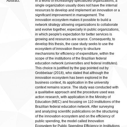
Abstract:
In a world of increasingly specialized organizations, a
single organization usually does not have the internal
resources to develop and implement an innovation or a
significant improvement in management. The
innovation ecosystem makes it possible to build a
network strategy allowing organizations to collaborate
and evolve together, especially in public organizations,
in which people's expectation for better services is
growing and resources are scarce. Consequently, to
develop this thesis, the case study seeks to use the
ecosystem of innovation theory to structure
mechanisms for efficiency of expenditure, within the
scope of the institutions of the Brazilian federal
education network (universities and federal institutes).
This choice is justified by the gap pointed out by
Grobbelaar (2018), who stated that although the
innovation ecosystem has been explored in the
business context, its application in the university
context remains scarce. The study was conducted with
a qualitative approach and the procedure used was
action research, with application in the Ministry of
Education (MEC) and focusing on 110 institutions of the
Brazilian federal education network. After surveying
and analyzing scientific publications on the structuring
of the innovation ecosystem and on the efficiency of
public spending, the model called Innovation
Ecosystem for Public Spending Efficiency in Institutions