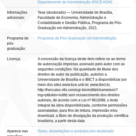
Departamento de Administração (FACE ADM)
Informações
Tese (doutorado) — Universidade de Brasília,
adicionais:
Faculdade de Economia, Administração e
Contabilidade e Gestão Pública, Programa de Pós-
Graduação em Administração, 2021.
Programa de
Programa de Pós-Graduação em Administração
pós-
graduação:
Licença:
A concessão da licença deste item refere-se ao termo
de autorização impresso assinado pelo autor com as
seguintes condições: Na qualidade de titular dos
direitos de autor da publicação, autorizo a
Universidade de Brasília e o IBICT a disponibilizar por
meio dos sites www.bce.unb.br, www.ibict.br,
http://hercules.vtls.com/cgi-bin/ndltd/chameleon?
lng=pt&skin=ndltd sem ressarcimento dos direitos
autorais, de acordo com a Lei nº 9610/98, o texto
integral da obra disponibilizada, conforme permissões
assinaladas, para fins de leitura, impressão e/ou
download, a título de divulgação da produção científica
brasileira, a partir desta data.
Aparece nas
Teses, dissertações e produtos pós-doutorado