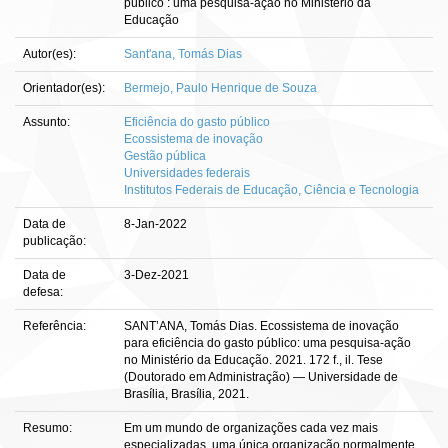
público : uma pesquisa-ação no Ministério da
Educação
Autor(es):
Sant'ana, Tomás Dias
Orientador(es):
Bermejo, Paulo Henrique de Souza
Assunto:
Eficiência do gasto público
Ecossistema de inovação
Gestão pública
Universidades federais
Institutos Federais de Educação, Ciência e Tecnologia
Data de
8-Jan-2022
publicação:
Data de
3-Dez-2021
defesa:
Referência:
SANT’ANA, Tomás Dias. Ecossistema de inovação
para eficiência do gasto público: uma pesquisa-ação
no Ministério da Educação. 2021. 172 f., il. Tese
(Doutorado em Administração) — Universidade de
Brasília, Brasília, 2021.
Resumo:
Em um mundo de organizações cada vez mais
especializadas, uma única organização normalmente