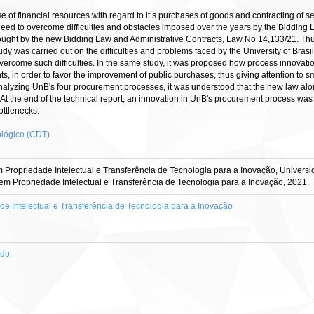
 of financial resources with regard to it’s purchases of goods and contracting of ser
ed to overcome difficulties and obstacles imposed over the years by the Bidding Law
rought by the new Bidding Law and Administrative Contracts, Law No 14,133/21. Thu
study was carried out on the difficulties and problems faced by the University of Bra
ercome such difficulties. In the same study, it was proposed how process innovatio
, in order to favor the improvement of public purchases, thus giving attention to s
Analyzing UnB's four procurement processes, it was understood that the new law alon
e. At the end of the technical report, an innovation in UnB's procurement process 
ottlenecks.
lógico (CDT)
ropriedade Intelectual e Transferência de Tecnologia para a Inovação, Universi
 Propriedade Intelectual e Transferência de Tecnologia para a Inovação, 2021.
 Intelectual e Transferência de Tecnologia para a Inovação
ado