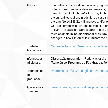
Abstract:
The public administration has a very high use
order to meet their most diverse demands, ne
looks forward to the benefits that may be b
the current legislation. In addition, a case 
the Law No 14,133/21 will improve and/or ov
was concerned with bringing new instruments
unifying the laws that were sparse in one. 
them originate in the organizational cultur
changes in flows, in order to eliminate the b
Unidade
Centro de Apoio ao Desenvolvimento Tecno
Acadêmica:
Informações
Dissertação (mestrado)—Rede Nacional em P
adicionais:
Tecnológico, Programa de Pós-Graduação em
Programa de
Programa de Pós-Graduação em Propriedade
pós-
graduação:
Aparece nas
Teses, dissertações e produtos pós-doutor
coleções: