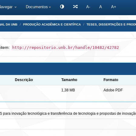
Navegar
Documentos
A-
A
A+
NAL DA UNB
PRODUÇÃO ACADÊMICA E CIENTÍFICA
TESES, DISSERTAÇÕES E PRO
 item:
http://repositorio.unb.br/handle/10482/42782
Descrição
Tamanho
Formato
1,38 MB
Adobe PDF
 para inovação tecnológica e transferência de tecnologia e propostas de inovaçã