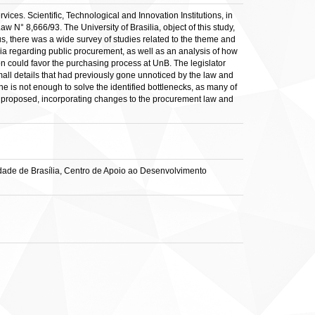
vices. Scientific, Technological and Innovation Institutions, in
 N° 8,666/93. The University of Brasilia, object of this study,
s, there was a wide survey of studies related to the theme and
silia regarding public procurement, as well as an analysis of how
n could favor the purchasing process at UnB. The legislator
mall details that had previously gone unnoticed by the law and
e is not enough to solve the identified bottlenecks, as many of
was proposed, incorporating changes to the procurement law and
dade de Brasília, Centro de Apoio ao Desenvolvimento