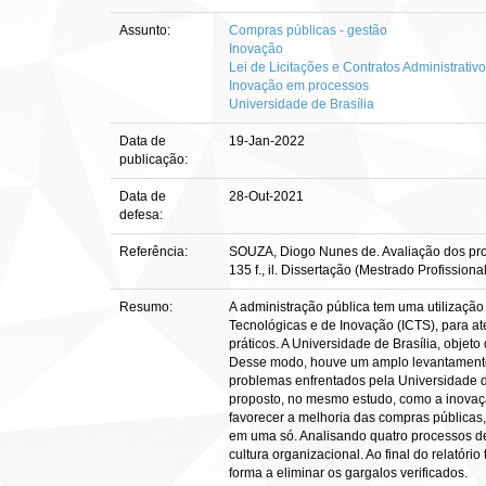
Assunto:
Compras públicas - gestão
Inovação
Lei de Licitações e Contratos Administrativ
Inovação em processos
Universidade de Brasília
Data de
19-Jan-2022
publicação:
Data de
28-Out-2021
defesa:
Referência:
SOUZA, Diogo Nunes de. Avaliação dos proc
135 f., il. Dissertação (Mestrado Profissio
Resumo:
A administração pública tem uma utilização 
Tecnológicas e de Inovação (ICTS), para at
práticos. A Universidade de Brasília, obje
Desse modo, houve um amplo levantamento d
problemas enfrentados pela Universidade d
proposto, no mesmo estudo, como a inovaçã
favorecer a melhoria das compras públicas
em uma só. Analisando quatro processos de 
cultura organizacional. Ao final do relatór
forma a eliminar os gargalos verificados.