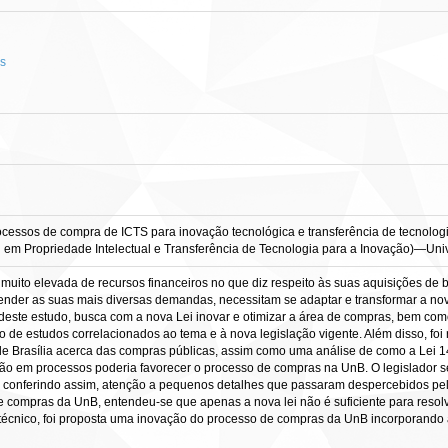
os
essos de compra de ICTS para inovação tecnológica e transferência de tecnologi
nal em Propriedade Intelectual e Transferência de Tecnologia para a Inovação)—Univ
muito elevada de recursos financeiros no que diz respeito às suas aquisições de ben
ender as suas mais diversas demandas, necessitam se adaptar e transformar a nov
to deste estudo, busca com a nova Lei inovar e otimizar a área de compras, bem com
e estudos correlacionados ao tema e à nova legislação vigente. Além disso, foi 
e Brasília acerca das compras públicas, assim como uma análise de como a Lei 14.
o em processos poderia favorecer o processo de compras na UnB. O legislador se
, conferindo assim, atenção a pequenos detalhes que passaram despercebidos pela
compras da UnB, entendeu-se que apenas a nova lei não é suficiente para resolve
io técnico, foi proposta uma inovação do processo de compras da UnB incorporando 