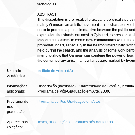
tecnologias.
______________________________________________
ABSTRACT
This dissertation is the result of practical-theoretical studi
mainly Gameart, an artistic movement that is characterized b
order to promote a poetic interactive between the public and t
expression that stands out most in Cyberart, expressions u
telecommunications to create new combinations within the a
proposals for art, especially in the heart of interactivity. W
held during the search, and the analysis of some work perfo
intend to show that Gameart can combine the power of fasci
the contemporary artist in a new language, marked by hybri
Unidade
Instituto de Artes (IdA)
Acadêmica:
Informações
Dissertação (mestrado)—Universidade de Brasília, Instituto
adicionais:
Programa de Pós-Graduação em Arte, 2009.
Programa de
Programa de Pós-Graduação em Artes
pós-
graduação:
Aparece nas
Teses, dissertações e produtos pós-doutorado
coleções: