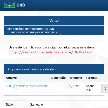
Skip
Voltar
navigation
REPOSITÓRIO INSTITUCIONAL DA UNB
PRODUÇÃO ACADÊMICA E CIENTÍFICA
TESES, DISSERTAÇÕES E PRODUTOS PÓS-DOUTORADO
Use este identificador para citar ou linkar para este item:
http://repositorio.unb.br/handle/10482/4278
Arquivos associados a este item:
Arquivo
Descrição
Tamanho
Formato
2009_FrankNelyPeresAlves.pdf
3,35 MB
Adobe
Vi
PDF
Título:
Gamearte