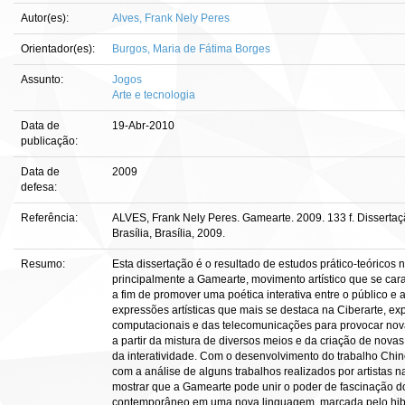
Autor(es):
Alves, Frank Nely Peres
Orientador(es):
Burgos, Maria de Fátima Borges
Assunto:
Jogos
Arte e tecnologia
Data de
19-Abr-2010
publicação:
Data de
2009
defesa:
Referência:
ALVES, Frank Nely Peres. Gamearte. 2009. 133 f. Disserta
Brasília, Brasília, 2009.
Resumo:
Esta dissertação é o resultado de estudos prático-teóricos 
principalmente a Gamearte, movimento artístico que se car
a fim de promover uma poética interativa entre o público e
expressões artísticas que mais se destaca na Ciberarte, exp
computacionais e das telecomunicações para provocar nova
a partir da mistura de diversos meios e da criação de novas
da interatividade. Com o desenvolvimento do trabalho Chin
com a análise de alguns trabalhos realizados por artistas 
mostrar que a Gamearte pode unir o poder de fascinação do 
contemporâneo em uma nova linguagem, marcada pelo hibri