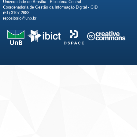
Universidade de Brasília - Biblioteca Central
Coordenadoria de Gestão da Informação Digital - GID
(61) 3107-2683
repositorio@unb.br
Fale conosco
Sobre