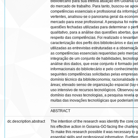
bibliotecário para sua efetiva atuação em Goiânia-
do mercado de trabalho. Para tanto, buscou-se apoi
competências essenciais e profissional da informaç
vertentes, analisou-se o panorama geral da economia
mercado para esse profissional. A pesquisa foi nor
questões fechadas utilizadas para determinar o perf
qualitativo, para a análise das questões abertas, q
respeito das competências. Foi realizado o levantam
caracterização dos perfis dos bibliotecários e das
utilizadas as entrevistas estruturadas e a observaç
as competências essenciais requeridas pelo merca
integração de um conjunto de habilidades, tecnologi
análise dos dados, que esse conjunto é formado pela
informacionais do bibliotecário e pelo conheciment
seguintes competências solicitadas pelas empresas:
domínio técnico da biblioteconomia; racionalidade n
áreas; elevado senso de organização espacial (lay-o
uso intensivo de recursos tecnológicos. Observou-
domínio das novas tecnologias, a pesquisa revela 
muitas das inovações tecnológicas que poderiam im
________________________________________
ABSTRACT
dc.description.abstract
The intention of the research was identify the core c
his effective action in Goiania-GO facing the challen
To make this research possible it was necessary to ge
essential skills and professional information. Further