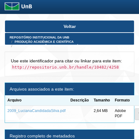
Skip
Voltar
navigation
REPOSITÓRIO INSTITUCIONAL DA UNB
PRODUÇÃO ACADÊMICA E CIENTÍFICA
TESES, DISSERTAÇÕES E PRODUTOS PÓS-DOUTORADO
Use este identificador para citar ou linkar para este item:
http://repositorio.unb.br/handle/10482/4258
Arquivos associados a este item:
Arquivo
Descrição
Tamanho
Formato
2009_LucianaCandidadaSilva.pdf
2,64 MB
Adobe
PDF
Registro completo de metadados