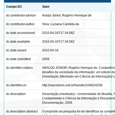
Campo DC
Valor
dc.contributor.advisor
Araújo Júnior, Rogério Henrique de
dc.contributor.author
Silva, Luciana Candida da
dc.date.accessioned
2010-04-16T17:34:08Z
dc.date.available
2010-04-16T17:34:08Z
dc.date.issued
2010-04-16
dc.date.submitted
2009
dc.identifier.citation
ARAÚJO JÚNIOR, Rogério Henrque de. Competências 
desafios da sociedade da informação: um estudo dos
Dissertação (Mestrado em Ciência da Informação)-Uni
dc.identifier.uri
http://repositorio.unb.br/handle/10482/4258
dc.description
Dissertação (mestrado)—Universidade de Brasília, 
Contabilidade e Ciência da Informação e Document
Documentação, 2009.
dc.description.abstract
O propósito da pesquisa foi de identificar as compet