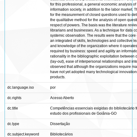
for this professional, a general economic analysis o
information society, in addition to the labor market
for the measurement of closed questions used to dete
the qualitative method for the analysis of open quest
respect of powers. The basis was the literature review
librarians and businesses. As a technique for data c
systemic observation. The results were that the cor
an integrated of skills, technologies and collective lea
and knowledge of the organization where it operates.
required by business: speed and agility an information
rationality in the bibliographic exploitation between
(lay-out), ease of interpersonal relationships and in
observed that although the organizations require mas
have not yet adopted many technological innovations
products.
dc.language.iso
por
dc.rights
Acesso Aberto
dc.title
Competências essenciais exigidas do bibliotecário 
estudo dos profissionais de Goiânia-GO
dc.type
Dissertação
dc.subject.keyword
Bibliotecários