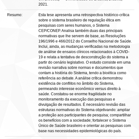
2021.
Resumo:
Esta tese apresenta uma retrospectiva histórico-crítica
sobre o sistema brasileiro de regulação ética em
pesquisas com seres humanos, o Sistema
CEP/CONEP. Analisa também duas das principais
normativas que lhe servem de base, as Resoluções
196/1996 e 466/2012 do Conselho Nacional de Saúde.
Inclui, ainda, as mudanças verificadas na metodologia
de análise de ensaios clínicos relacionados à COVID-
19 e relata a tentativa de desconstrução do sistema a
partir do cenário legislativo. O estudo consiste em uma
revisão narrativa sobre normas e documentos que
contam a história do Sistema, tendo a bioética como
referência ao debate. A análise crítica demonstrou
existência de conflitos no âmbito do Sistema,
permeando interesse econômico versus direito à
saúde. Constatou-se enorme fragilidade no
monitoramento da execução das pesquisas e
divulgação de resultados. É necessário revisão das
estruturas normativas do Sistema objetivando: ampliar
a proteção aos participantes de pesquisa; compartilhar
os benefícios com a sociedade; fortalecer o Sistema
Único de Saúde brasileiro e orientar as pesquisas com
base nas necessidades epidemiológicas do país.