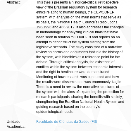
Abstract:
This thesis presents a historical-critical retrospective
view of the Brazilian regulatory system for research
ethics relating to human beings, the CEP/CONEP
system, with analysis on the main norms that serve as
its basis, the National Health Council ́s Resolutions
196/1996 and 466/2012. It also addresses the changes
in methodology for analyzing clinical trials that have
been seen in relation to COVID-19 and reports on an
attempt to deconstruct the system starting from the
legislative scenario. The study consisted of a narrative
review on norms and documents that told the history of
the system, with bioethics as a reference point for the
debate. Through critical analysis, the existence of
conflicts within the system between economic interests
and the right to healthcare were demonstrated.
Monitoring of how research was conducted and how
the results were disseminated was enormously fragile.
There is a need to review the normative structures of
the system with the aims of expanding the protection for
research participants; sharing the benefits with society;
strengthening the Brazilian National Health System and
guiding research based on the country's
epidemiological needs.
Unidade
Faculdade de Ciências da Saúde (FS)
Acadêmica: