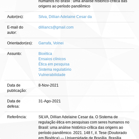
humanos no Brasil : uma análise histórico-crítica das
origens ao período pandêmico
Autor(es):
Silva, Dillian Adelaine Cesar da
E-mail do
dilliancs@gmail.com
autor:
Orientador(es):
Garrafa, Volnei
Assunto:
Bioética
Ensaios clínicos
Ética em pesquisa
Sistema regulatório
Vulnerabilidade
Data de
8-Nov-2021
publicação:
Data de
31-Ago-2021
defesa:
Referência:
SILVA, Dillian Adelaine Cesar da. O Sistema de
regulação ética em pesquisas com seres humanos no
Brasil: uma análise histórico-crítica das origens ao
período pandêmico. 2021. 148 f., il. Tese (Doutorado
em Bioética) — Universidade de Brasília, Brasília,