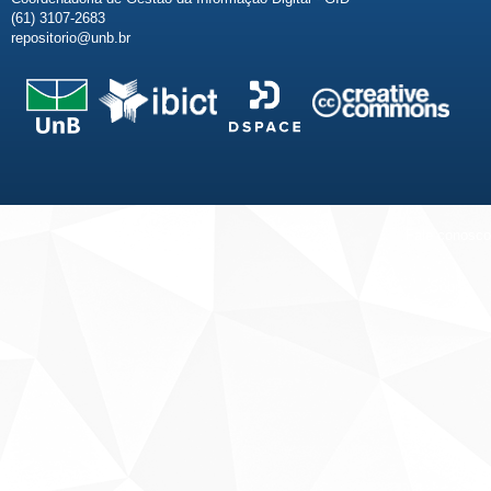
(61) 3107-2683
repositorio@unb.br
Fale conosco
Sobre