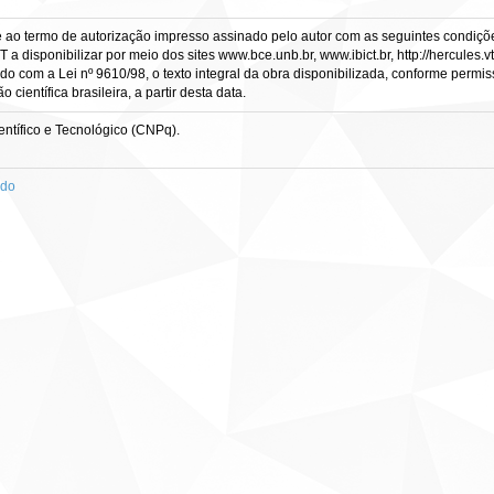
e ao termo de autorização impresso assinado pelo autor com as seguintes condições
CT a disponibilizar por meio dos sites www.bce.unb.br, www.ibict.br, http://hercule
rdo com a Lei nº 9610/98, o texto integral da obra disponibilizada, conforme permis
científica brasileira, a partir desta data.
ntífico e Tecnológico (CNPq).
ado