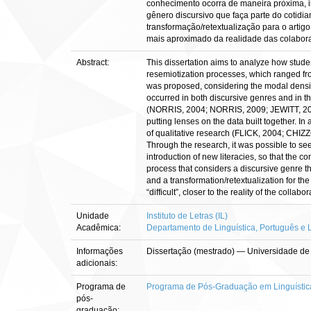
conhecimento ocorra de maneira próxima, i
gênero discursivo que faça parte do cotid
transformação/retextualização para o artigo
mais aproximado da realidade das colabor
Abstract:
This dissertation aims to analyze how studen
resemiotization processes, which ranged from 
was proposed, considering the modal densit
occurred in both discursive genres and in the
(NORRIS, 2004; NORRIS, 2009; JEWITT, 2009;
putting lenses on the data built together. 
of qualitative research (FLICK, 2004; CHIZ
Through the research, it was possible to see
introduction of new literacies, so that the co
process that considers a discursive genre th
and a transformation/retextualization for th
“difficult”, closer to the reality of the collabo
Unidade
Instituto de Letras (IL)
Acadêmica:
Departamento de Linguística, Português e L
Informações
Dissertação (mestrado) — Universidade de B
adicionais:
Programa de
Programa de Pós-Graduação em Linguístic
pós-
graduação: