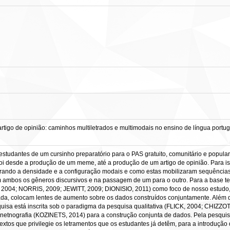
igo de opinião: caminhos multiletrados e multimodais no ensino de língua portug
 estudantes de um cursinho preparatório para o PAS gratuito, comunitário e popula
foi desde a produção de um meme, até a produção de um artigo de opinião. Para is
erando a densidade e a configuração modais e como estas mobilizaram sequências
 ambos os gêneros discursivos e na passagem de um para o outro. Para a base teóri
2004; NORRIS, 2009; JEWITT, 2009; DIONISIO, 2011) como foco de nosso estudo,
da, colocam lentes de aumento sobre os dados construídos conjuntamente. Além 
isa está inscrita sob o paradigma da pesquisa qualitativa (FLICK, 2004; CHIZZOT
tnografia (KOZINETS, 2014) para a construção conjunta de dados. Pela pesquisa 
tos que privilegie os letramentos que os estudantes já detêm, para a introdução