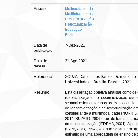
Assunto:
Multimodalidade
Multiletramentos
Ressemiotização
Retextualização
Educação
Ensino
Data de
7-Dez-2021
publicação:
Data de
31-Ago-2021
defesa:
Referência:
SOUZA, Daniele dos Santos. Do meme ao art
Universidade de Brasília, Brasília, 2021.
Resumo:
Esta dissertação objetiva analisar como os
retextualização e de ressemiotização, que 
se manifestou em ambos os textos, consid
de ressemiotização e de retextualização em
considerando a multimodalidade (NORRIS, 
2014; BUZATO, 2006) que, de forma integra
de ressemiotização (IEDEMA, 2001). A pesqu
(CANÇADO, 1994), valendo-se também da ne
estímulo de uma abordagem de ensino de tex