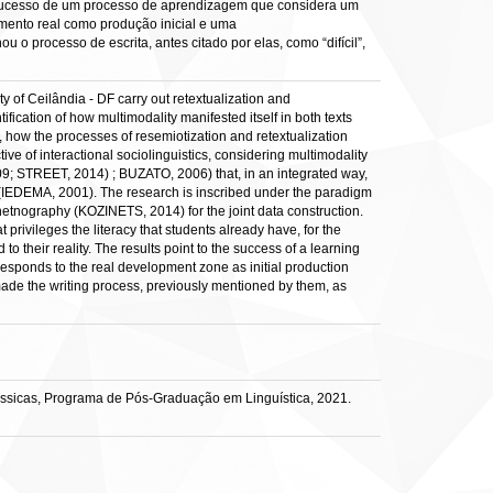
 o sucesso de um processo de aprendizagem que considera um
mento real como produção inicial e uma
 o processo de escrita, antes citado por elas, como “difícil”,
y of Ceilândia - DF carry out retextualization and
fication of how multimodality manifested itself in both texts
how the processes of resemiotization and retextualization
ive of interactional sociolinguistics, considering multimodality
9; STREET, 2014) ; BUZATO, 2006) that, in an integrated way,
n (IEDEMA, 2001). The research is inscribed under the paradigm
etnography (KOZINETS, 2014) for the joint data construction.
privileges the literacy that students already have, for the
to their reality. The results point to the success of a learning
orresponds to the real development zone as initial production
 made the writing process, previously mentioned by them, as
lássicas, Programa de Pós-Graduação em Linguística, 2021.