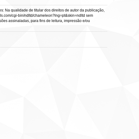
: Na qualidade de titular dos direitos de autor da publicação,
s.vtls.com/cgi-bin/ndltd/chameleon?lng=pt&skin=ndltd sem
sões assinaladas, para fins de leitura, impressão e/ou