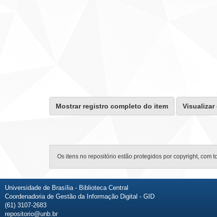
Mostrar registro completo do item
Visualizar
Os itens no repositório estão protegidos por copyright, com t
Universidade de Brasília - Biblioteca Central
Coordenadoria de Gestão da Informação Digital - GID
(61) 3107-2683
repositorio@unb.br