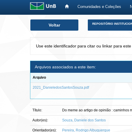
Comunidades e Coleções
Skip
REPOSITÓRIO INSTITUCIO
Voltar
navigation
Use este identificador para citar ou linkar para este
Arquivos associados a este item:
Arquivo
2021_DanieledosSantosSouza.pdf
Título:
Do meme ao artigo de opinião : caminhos m
Autor(es):
Souza, Daniele dos Santos
Orientador(es):
Pereira, Rodrigo Albuquerque