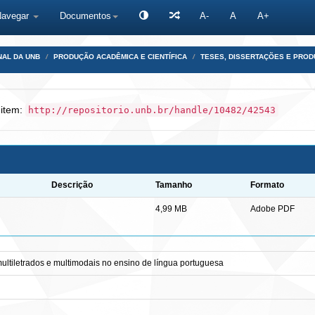
Navegar
Documentos
A-
A
A+
NAL DA UNB
PRODUÇÃO ACADÊMICA E CIENTÍFICA
TESES, DISSERTAÇÕES E PRO
 item:
http://repositorio.unb.br/handle/10482/42543
Descrição
Tamanho
Formato
4,99 MB
Adobe PDF
ultiletrados e multimodais no ensino de língua portuguesa