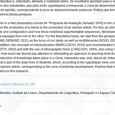
nterativa e, sobretudo, atrelada à realidade deles. Os resultados apontam para
iano dos estudantes, que pela visão vygotskyana corresponde à zona de desenvolvi
 de opinião, correspondente à zona de desenvolvimento potencial. Prática que tornou
adoras dessa pesquisa.
ts in a free preparatory course for “Programa de Avaliação Seriada” (PAS) in the cit
the production of a meme to the production of an opinion article. For this, an identi
y and configuration and how these mobilized argumentative sequences. Moreover, 
 passage from one to the other. For the theoretical basis, we start from the perspect
 DIONISIO, 2011) as the focus of our study, as well as multiliteracies (ROJO, 200
In addition, the concepts of retextualization (MARCUSCHI, 2010) and resemiotizatio
ZOTTI, 2003) and with the use of ethnographic tools (CANÇADO, 1994), also using n
 how much we should pay attention to stimulating an approach to teaching texts that 
nstruction of knowledge takes place in a close, interactive way. and, above all, linked 
at is part of the daily lives of students, which, according to the vygotskyan view, c
e opinion article, corresponding to the zone of potential development. Practice that
rators in this research.
ínguas Clássicas (IL LIP)
rasília, Instituto de Letras, Departamento de Linguística, Português e Línguas C
a