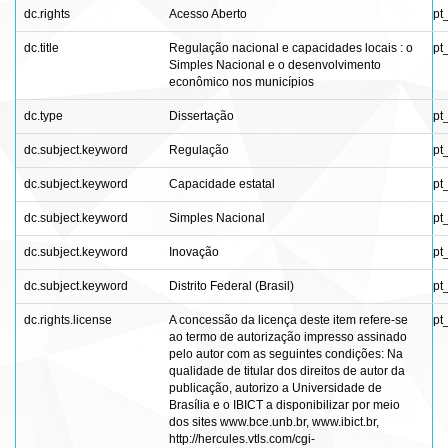
dc.rights
Acesso Aberto
pt
dc.title
Regulação nacional e capacidades locais : o
pt
Simples Nacional e o desenvolvimento
econômico nos municípios
dc.type
Dissertação
pt
dc.subject.keyword
Regulação
pt
dc.subject.keyword
Capacidade estatal
pt
dc.subject.keyword
Simples Nacional
pt
dc.subject.keyword
Inovação
pt
dc.subject.keyword
Distrito Federal (Brasil)
pt
dc.rights.license
A concessão da licença deste item refere-se
pt
ao termo de autorização impresso assinado
pelo autor com as seguintes condições: Na
qualidade de titular dos direitos de autor da
publicação, autorizo a Universidade de
Brasília e o IBICT a disponibilizar por meio
dos sites www.bce.unb.br, www.ibict.br,
http://hercules.vtls.com/cgi-