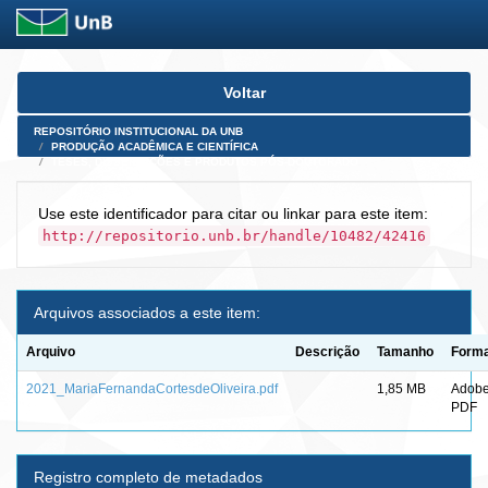
Skip
Voltar
navigation
REPOSITÓRIO INSTITUCIONAL DA UNB
PRODUÇÃO ACADÊMICA E CIENTÍFICA
TESES, DISSERTAÇÕES E PRODUTOS PÓS-DOUTORADO
Use este identificador para citar ou linkar para este item:
http://repositorio.unb.br/handle/10482/42416
Arquivos associados a este item:
Arquivo
Descrição
Tamanho
Form
2021_MariaFernandaCortesdeOliveira.pdf
1,85 MB
Adob
PDF
Registro completo de metadados