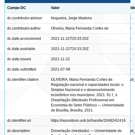
Campo DC
Valor
Id
dc.contributor.advisor
Nogueira, Jorge Madeira
-
dc.contributor.author
Oliveira, Maria Fernanda Cortes de
-
dc.date.accessioned
2021-11-22T20:33:20Z
-
dc.date.available
2021-11-22T20:33:20Z
-
dc.date.issued
2021-11-22
-
dc.date.submitted
2021-07-08
-
dc.identifier.citation
OLIVEIRA, Maria Fernanda Cortes de.
pt
Regulação nacional e capacidades locais: o
Simples Nacional e o desenvolvimento
econômico nos municípios. 2021. 91 f., il.
Dissertação (Mestrado Profissional em
Economia do Setor Público) — Universidade
de Brasília, Brasília, 2021.
dc.identifier.uri
https://repositorio.unb.br/handle/10482/42416
-
dc.description
Dissertação (mestrado) — Universidade de
pt