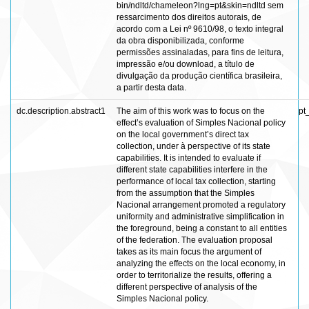
bin/ndltd/chameleon?lng=pt&skin=ndltd sem
ressarcimento dos direitos autorais, de
acordo com a Lei nº 9610/98, o texto integral
da obra disponibilizada, conforme
permissões assinaladas, para fins de leitura,
impressão e/ou download, a título de
divulgação da produção científica brasileira,
a partir desta data.
dc.description.abstract1
The aim of this work was to focus on the
pt
effect’s evaluation of Simples Nacional policy
on the local government’s direct tax
collection, under à perspective of its state
capabilities. It is intended to evaluate if
different state capabilities interfere in the
performance of local tax collection, starting
from the assumption that the Simples
Nacional arrangement promoted a regulatory
uniformity and administrative simplification in
the foreground, being a constant to all entities
of the federation. The evaluation proposal
takes as its main focus the argument of
analyzing the effects on the local economy, in
order to territorialize the results, offering a
different perspective of analysis of the
Simples Nacional policy.