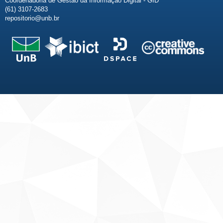
Coordenadoria de Gestão da Informação Digital - GID
(61) 3107-2683
repositorio@unb.br
Fale conosco
Sobre