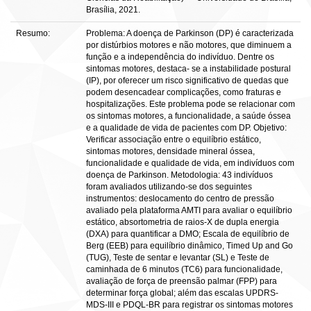
Brasília, 2021.
Resumo:
Problema: A doença de Parkinson (DP) é caracterizada
por distúrbios motores e não motores, que diminuem a
função e a independência do indivíduo. Dentre os
sintomas motores, destaca- se a instabilidade postural
(IP), por oferecer um risco significativo de quedas que
podem desencadear complicações, como fraturas e
hospitalizações. Este problema pode se relacionar com
os sintomas motores, a funcionalidade, a saúde óssea
e a qualidade de vida de pacientes com DP. Objetivo:
Verificar associação entre o equilíbrio estático,
sintomas motores, densidade mineral óssea,
funcionalidade e qualidade de vida, em indivíduos com
doença de Parkinson. Metodologia: 43 indivíduos
foram avaliados utilizando-se dos seguintes
instrumentos: deslocamento do centro de pressão
avaliado pela plataforma AMTI para avaliar o equilíbrio
estático, absortometria de raios-X de dupla energia
(DXA) para quantificar a DMO; Escala de equilíbrio de
Berg (EEB) para equilíbrio dinâmico, Timed Up and Go
(TUG), Teste de sentar e levantar (SL) e Teste de
caminhada de 6 minutos (TC6) para funcionalidade,
avaliação de força de preensão palmar (FPP) para
determinar força global; além das escalas UPDRS-
MDS-ΙΙΙ e PDQL-BR para registrar os sintomas motores