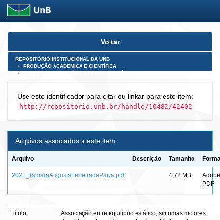
Skip
Voltar
navigation
REPOSITÓRIO INSTITUCIONAL DA UNB
PRODUÇÃO ACADÊMICA E CIENTÍFICA
TESES, DISSERTAÇÕES E PRODUTOS PÓS-DOUTORADO
Use este identificador para citar ou linkar para este item:
http://repositorio.unb.br/handle/10482/42402
Arquivos associados a este item:
Arquivo
Descrição
Tamanho
Forma
2021_TamaraAugustaFerreiradePaiva.pdf
4,72 MB
Adobe
PDF
Título:
Associação entre equilíbrio estático, sintomas motores,