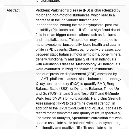
funcionalidade.
Abstract:
Problem: Parkinson's disease (PD) is characterized by
motor and non-motor disturbances, which lead to a
decrease in the individual's function and
independence. Among the motor symptoms, postural
instability (PI) stands out as it offers a significant risk of
falls that can trigger complications such as fractures
and hospitalizations. This problem may be related to
motor symptoms, functionality, bone health and quality
of life in PD patients. Objective: To verify the association
between static balance, motor symptoms, bone mineral
density, functionality and quality of life in individuals
with Parkinson's disease. Methodology: 43 individuals
were evaluated utilizing the following instruments:
center of pressure displacement (COP) assessed by
the AMTI platform to assess static balance, dual energy
X- ray absorptiometry (DXA) to quantify BMD; Berg
Balance Scale (BBS) for Dynamic Balance, Timed Up
and Go (TUG), Sit and Stand Test (SST) and 6-Minute
Walk Test (6MWT) for Functionality, Hand Grip Strength
Assessment (HPP) to determine overall strength; in
addition to the UPDRS-MDS-ΙΙΙ and PDQL-BR scales to
record motor symptoms and quality of life, respectively.
For statistical analysis, Spearman's correlation test was
used to associate static balance with motor symptoms,
functionality and quality of life. To associate static