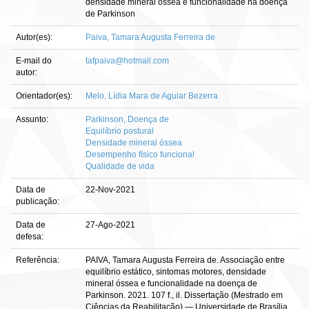
densidade mineral óssea e funcionalidade na doença
de Parkinson
Autor(es):
Paiva, Tamara Augusta Ferreira de
E-mail do
tafpaiva@hotmail.com
autor:
Orientador(es):
Melo, Lídia Mara de Aguiar Bezerra
Assunto:
Parkinson, Doença de
Equilíbrio postural
Densidade mineral óssea
Desempenho físico funcional
Qualidade de vida
Data de
22-Nov-2021
publicação:
Data de
27-Ago-2021
defesa:
Referência:
PAIVA, Tamara Augusta Ferreira de. Associação entre
equilíbrio estático, sintomas motores, densidade
mineral óssea e funcionalidade na doença de
Parkinson. 2021. 107 f., il. Dissertação (Mestrado em
Ciências da Reabilitação) — Universidade de Brasília,