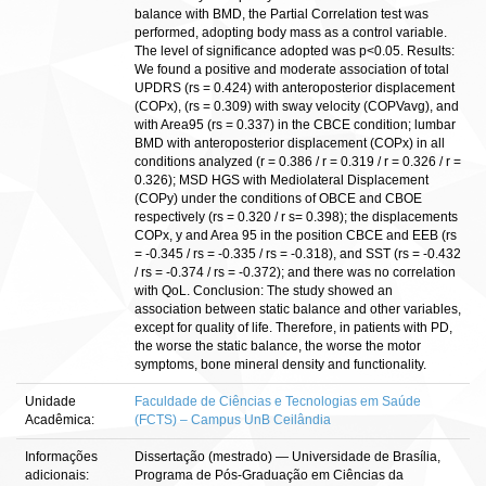
balance with BMD, the Partial Correlation test was
performed, adopting body mass as a control variable.
The level of significance adopted was p<0.05. Results:
We found a positive and moderate association of total
UPDRS (rs = 0.424) with anteroposterior displacement
(COPx), (rs = 0.309) with sway velocity (COPVavg), and
with Area95 (rs = 0.337) in the CBCE condition; lumbar
BMD with anteroposterior displacement (COPx) in all
conditions analyzed (r = 0.386 / r = 0.319 / r = 0.326 / r =
0.326); MSD HGS with Mediolateral Displacement
(COPy) under the conditions of OBCE and CBOE
respectively (rs = 0.320 / r s= 0.398); the displacements
COPx, y and Area 95 in the position CBCE and EEB (rs
= -0.345 / rs = -0.335 / rs = -0.318), and SST (rs = -0.432
/ rs = -0.374 / rs = -0.372); and there was no correlation
with QoL. Conclusion: The study showed an
association between static balance and other variables,
except for quality of life. Therefore, in patients with PD,
the worse the static balance, the worse the motor
symptoms, bone mineral density and functionality.
Unidade
Faculdade de Ciências e Tecnologias em Saúde
Acadêmica:
(FCTS) – Campus UnB Ceilândia
Informações
Dissertação (mestrado) — Universidade de Brasília,
adicionais:
Programa de Pós-Graduação em Ciências da