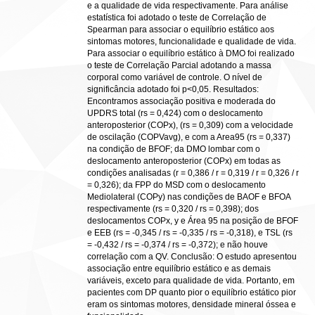
e a qualidade de vida respectivamente. Para análise
estatística foi adotado o teste de Correlação de
Spearman para associar o equilíbrio estático aos
sintomas motores, funcionalidade e qualidade de vida.
Para associar o equilíbrio estático à DMO foi realizado
o teste de Correlação Parcial adotando a massa
corporal como variável de controle. O nível de
significância adotado foi p<0,05. Resultados:
Encontramos associação positiva e moderada do
UPDRS total (rs = 0,424) com o deslocamento
anteroposterior (COPx), (rs = 0,309) com a velocidade
de oscilação (COPVavg), e com a Area95 (rs = 0,337)
na condição de BFOF; da DMO lombar com o
deslocamento anteroposterior (COPx) em todas as
condições analisadas (r = 0,386 / r = 0,319 / r = 0,326 / r
= 0,326); da FPP do MSD com o deslocamento
Mediolateral (COPy) nas condições de BAOF e BFOA
respectivamente (rs = 0,320 / rs = 0,398); dos
deslocamentos COPx, y e Área 95 na posição de BFOF
e EEB (rs = -0,345 / rs = -0,335 / rs = -0,318), e TSL (rs
= -0,432 / rs = -0,374 / rs = -0,372); e não houve
correlação com a QV. Conclusão: O estudo apresentou
associação entre equilíbrio estático e as demais
variáveis, exceto para qualidade de vida. Portanto, em
pacientes com DP quanto pior o equilíbrio estático pior
eram os sintomas motores, densidade mineral óssea e