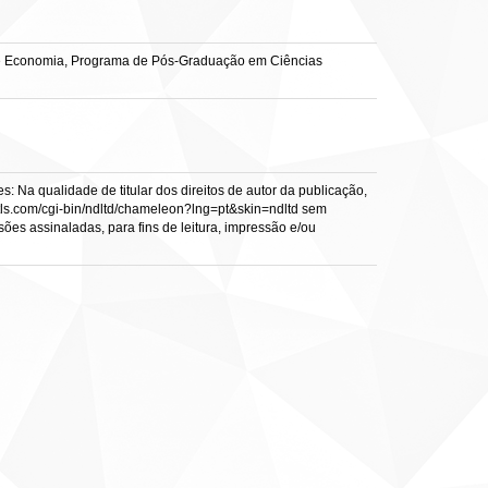
 de Economia, Programa de Pós-Graduação em Ciências
: Na qualidade de titular dos direitos de autor da publicação,
s.vtls.com/cgi-bin/ndltd/chameleon?lng=pt&skin=ndltd sem
sões assinaladas, para fins de leitura, impressão e/ou