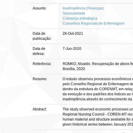
Assunto:
Inadimplência (Finanças)
Sazonalidade
Cobrança estratégica
Conselhos Regionais de Enfermagem
Data de
28-Out-2021
publicação:
Data de
7-Jun-2020
defesa:
Referência:
ROMKO, Nivaldo. Recuperação de ativos fin
Brasília, 2020.
Resumo:
O estudo observou processos econômicos e
pelo Conselho Regional de Enfermagem de 
dentro da estrutura do CORENMT, em relação
da evolução e dos padrões dos índices ao l
inadimplência através do conhecimento da
Abstract:
The study observed economic processes under
Regional Nursing Council - COREN-MT recogni
human material and structure available for a
given historical series between January 201