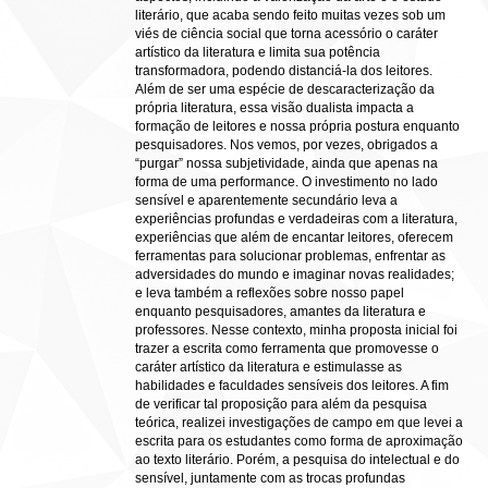
literário, que acaba sendo feito muitas vezes sob um
viés de ciência social que torna acessório o caráter
artístico da literatura e limita sua potência
transformadora, podendo distanciá-la dos leitores.
Além de ser uma espécie de descaracterização da
própria literatura, essa visão dualista impacta a
formação de leitores e nossa própria postura enquanto
pesquisadores. Nos vemos, por vezes, obrigados a
“purgar” nossa subjetividade, ainda que apenas na
forma de uma performance. O investimento no lado
sensível e aparentemente secundário leva a
experiências profundas e verdadeiras com a literatura,
experiências que além de encantar leitores, oferecem
ferramentas para solucionar problemas, enfrentar as
adversidades do mundo e imaginar novas realidades;
e leva também a reflexões sobre nosso papel
enquanto pesquisadores, amantes da literatura e
professores. Nesse contexto, minha proposta inicial foi
trazer a escrita como ferramenta que promovesse o
caráter artístico da literatura e estimulasse as
habilidades e faculdades sensíveis dos leitores. A fim
de verificar tal proposição para além da pesquisa
teórica, realizei investigações de campo em que levei a
escrita para os estudantes como forma de aproximação
ao texto literário. Porém, a pesquisa do intelectual e do
sensível, juntamente com as trocas profundas