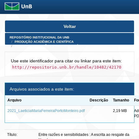
Skip
Voltar
navigation
REPOSITÓRIO INSTITUCIONAL DA UNB
PRODUÇÃO ACADÊMICA E CIENTÍFICA
TESES, DISSERTAÇÕES E PRODUTOS PÓS-DOUTORADO
Use este identificador para citar ou linkar para este item:
http://repositorio.unb.br/handle/10482/42170
Arquivos associados a este item:
Arquivo
Descrição
Tamanho
Fo
2021_LaeticiaMariaFerreiraPortoMonteiro.pdf
2,19 MB
Ad
PD
Título:
Entre razões e sensibilidades : A escrita ao resgate da