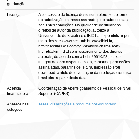
graduação:
Licença:
A concessão da licença deste item refere-se ao termo
de autorização impresso assinado pelo autor com as
seguintes condições: Na qualidade de titular dos
direitos de autor da publicação, autorizo a
Universidade de Brasília e o IBICT a disponibilizar por
meio dos sites www.bce.unb.br, www.ibict.br,
http://hercules.vtls.com/cgi-bin/ndltd/chameleon?
lng=pt&skin=ndltd sem ressarcimento dos direitos
autorais, de acordo com a Lei nº 9610/98, o texto
integral da obra disponibilizada, conforme permissões
assinaladas, para fins de leitura, impressão e/ou
download, a título de divulgação da produção científica
brasileira, a partir desta data.
Agência
Coordenação de Aperfeiçoamento de Pessoal de Nível
financiadora:
Superior (CAPES).
Aparece nas
Teses, dissertações e produtos pós-doutorado
coleções: