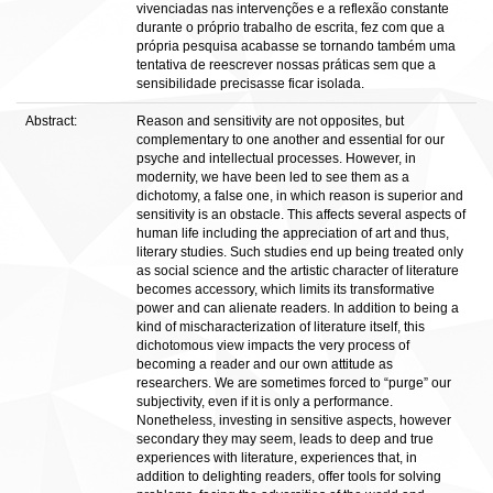
vivenciadas nas intervenções e a reflexão constante
durante o próprio trabalho de escrita, fez com que a
própria pesquisa acabasse se tornando também uma
tentativa de reescrever nossas práticas sem que a
sensibilidade precisasse ficar isolada.
Abstract:
Reason and sensitivity are not opposites, but
complementary to one another and essential for our
psyche and intellectual processes. However, in
modernity, we have been led to see them as a
dichotomy, a false one, in which reason is superior and
sensitivity is an obstacle. This affects several aspects of
human life including the appreciation of art and thus,
literary studies. Such studies end up being treated only
as social science and the artistic character of literature
becomes accessory, which limits its transformative
power and can alienate readers. In addition to being a
kind of mischaracterization of literature itself, this
dichotomous view impacts the very process of
becoming a reader and our own attitude as
researchers. We are sometimes forced to “purge” our
subjectivity, even if it is only a performance.
Nonetheless, investing in sensitive aspects, however
secondary they may seem, leads to deep and true
experiences with literature, experiences that, in
addition to delighting readers, offer tools for solving