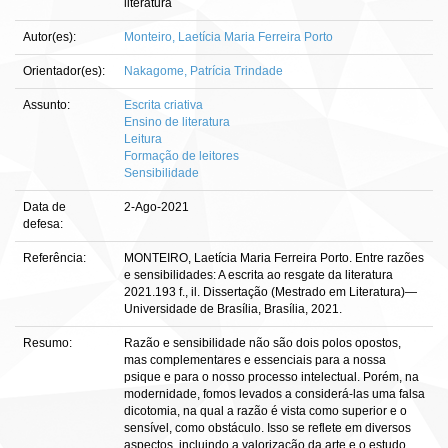
literatura
Autor(es):
Monteiro, Laetícia Maria Ferreira Porto
Orientador(es):
Nakagome, Patrícia Trindade
Assunto:
Escrita criativa
Ensino de literatura
Leitura
Formação de leitores
Sensibilidade
Data de
2-Ago-2021
defesa:
Referência:
MONTEIRO, Laetícia Maria Ferreira Porto. Entre razões
e sensibilidades: A escrita ao resgate da literatura
2021.193 f., il. Dissertação (Mestrado em Literatura)—
Universidade de Brasília, Brasília, 2021.
Resumo:
Razão e sensibilidade não são dois polos opostos,
mas complementares e essenciais para a nossa
psique e para o nosso processo intelectual. Porém, na
modernidade, fomos levados a considerá-las uma falsa
dicotomia, na qual a razão é vista como superior e o
sensível, como obstáculo. Isso se reflete em diversos
aspectos, incluindo a valorização da arte e o estudo