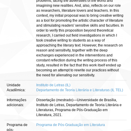
problems, facing the adversities of the world and
imagining new realities. And, also, reflects on our role
as researchers, literature lovers and teachers. In this
context, my initial proposal was to bring creative writing
as a tool for promoting the artistic character of literature
and stimulating readers' sensitive skills and faculties. In
order to verify this proposition beyond theoretical
research, I carried out field investigations in which I
took creative writing to students as a way of
approaching the literary text. However, the research on
reason and sensitivity, together with the deep
exchanges experienced in the interventions and
constant reflection during the writing process of this
study, resulted in the fact that this work itself ended up
becoming an attempt to rewrite our practices without
the need for alienating our sensitivity.
Unidade
Instituto de Letras (IL)
Acadêmica:
Departamento de Teoria Literária e Literaturas (IL TEL)
Informações
Dissertação (mestrado)—Universidade de Brasília,
adicionais:
Instituto de Letras, Departamento de Teoria Literária e
Literaturas, Programa de Pós-Graduação em
Literatura, 2021.
Programa de
Programa de Pós-Graduação em Literatura
pós-