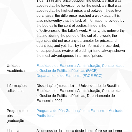
1,624.13% difference between the quick test that was
acquired at the lowest price for the quick test that was
acquired at the highest price, and between these two
purchases, the difference reached a week apart. It is
also noteworthy that the lack of information provided by
the bodies to the control bodies, hinders the
effectiveness of the latter's work. Finally, it is noteworthy
that not during the period of the cut of the work, the
agencies did not use any parameter for prices and
quantities, and yet, that, by the information recorded,
direct purchase (waiver of bidding) is not always shown
the most advantageous in terms of prices.
Unidade
Faculdade de Economia, Administração, Contabilidade
Acadêmica:
e Gestão de Políticas Públicas (FACE)
Departamento de Economia (FACE ECO)
Informações
Dissertação (mestrado) — Universidade de Brasília,
adicionais:
Faculdade de Economia, Administração, Contabilidade
e Gestão de Políticas Públicas, Departamento de
Economia, 2021.
Programa de
Programa de Pós-Graduação em Economia, Mestrado
pós-
Profissional
graduação:
Licença:
A concessão da licença deste item refere-se ao termo