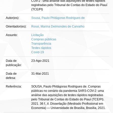
COV-2 : uma análise das aquisições de testes rápidos
registradas pelo Tribunal de Contas do Estado do Piauí
(TCE/PI)
Autor(es):
Sousa, Paulo Phitágoras Rodrigues de
Orientador(es):
Rossi, Marina Delmondes de Carvalho
Assunto:
Licitação
Compras públicas
Transparência
Testes rápidos
Covid-19
Data de
23-Ago-2021
publicação:
Data de
31-Mai-2021
defesa:
Referência:
SOUSA, Paulo Phitágoras Rodrigues de. Compras
públicas no cenário da pandemia SARS-COV-2: uma
análise das aquisições de testes rápidos registradas
pelo Tribunal de Contas do Estado do Piauí (TCE/PI).
2021. 36 f., il. Dissertação (Mestrado Profissional em
Economia) — Universidade de Brasília, Brasília, 2021.