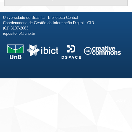
Universidade de Brasília - Biblioteca Central
Coordenadoria de Gestão da Informação Digital - GID
(61) 3107-2683
repositorio@unb.br
Fale conosco
Sobre