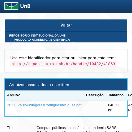
Skip
Voltar
navigation
REPOSITÓRIO INSTITUCIONAL DA UNB
PRODUÇÃO ACADÊMICA E CIENTÍFICA
TESES, DISSERTAÇÕES E PRODUTOS PÓS-DOUTORADO
Use este identificador para citar ou linkar para este item:
http://repositorio.unb.br/handle/10482/41863
Arquivos associados a este item:
Arquivo
Descrição
Tamanho
F
2021_PauloPhitágorasRodriguesdeSousa.pdf
640,23
A
kB
P
Título:
Compras públicas no cenário da pandemia SARS-