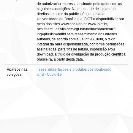
de autorização impresso assinado pelo autor com as
seguintes condições: Na qualidade de titular dos
direitos de autor da publicação, autorizo a
Universidade de Brasília e o IBICT a disponibilizar por
meio dos sites www.bce.unb.br, www.ibict.br,
http://hercules.vtls.com/cgi-bin/ndltd/chameleon?
lng=pt&skin=ndltd sem ressarcimento dos direitos
autorais, de acordo com a Lei nº 9610/98, o texto
integral da obra disponibilizada, conforme permissões
assinaladas, para fins de leitura, impressão e/ou
download, a título de divulgação da produção científica
brasileira, a partir desta data.
Aparece nas
Teses, dissertações e produtos pós-doutorado
coleções:
UnB - Covid-19