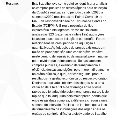
Resumo:
Este trabalho teve como objetivo identificar a analisar
as compras públicas de testes rápidos para detecção
da Covid-19 realizadas no período de abril/2020 a
setembro/2020 registradas no Painel Covid-19 do
Piauí, de responsabilidade do Tribunal de Contas do
Estado (TCE/PI). Utilizou a pesquisa do tipo
exploratória e bibliográfica Nesse intuito foram
analisadas 323 (trezentas e vinte e três) aquisições
feitas por dispensa de licitação e por pregão. Foram
relacionados valores, período de aquisição e
quantitativos. As flutuações de preços existentes em
razão da pandemia são uma considerável variável
neste cenário de aquisição de material, porém não se
pode olvidar que outros pontos são basilares em
compras públicas, a exemplo da transparência e
eficiência dessas aquisições, pois inferem diretamente
no erário público, o qual, por conseguinte, produz
resultados na gestão econômica do respectivo órgão.
Dentre os resultados observados chegou-se a uma
variação de 1.624,13% de diferença entre o teste
rápido que foi adquirido pelo menor preço para o teste
rápido que foi adquirido pelo maior preço, sendo que
entre essas duas compras, a diferença chegou a uma
semana de intervalo. Destaca- se também que a falta
de fornecimento de informações dos órgãos para os
órgãos de controle, dificulta a efetividade do trabalho