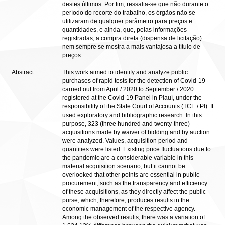
destes últimos. Por fim, ressalta-se que não durante o
período do recorte do trabalho, os órgãos não se
utilizaram de qualquer parâmetro para preços e
quantidades, e ainda, que, pelas informações
registradas, a compra direta (dispensa de licitação)
nem sempre se mostra a mais vantajosa a título de
preços.
Abstract:
This work aimed to identify and analyze public
purchases of rapid tests for the detection of Covid-19
carried out from April / 2020 to September / 2020
registered at the Covid-19 Panel in Piauí, under the
responsibility of the State Court of Accounts (TCE / PI). It
used exploratory and bibliographic research. In this
purpose, 323 (three hundred and twenty-three)
acquisitions made by waiver of bidding and by auction
were analyzed. Values, acquisition period and
quantities were listed. Existing price fluctuations due to
the pandemic are a considerable variable in this
material acquisition scenario, but it cannot be
overlooked that other points are essential in public
procurement, such as the transparency and efficiency
of these acquisitions, as they directly affect the public
purse, which, therefore, produces results in the
economic management of the respective agency.
Among the observed results, there was a variation of