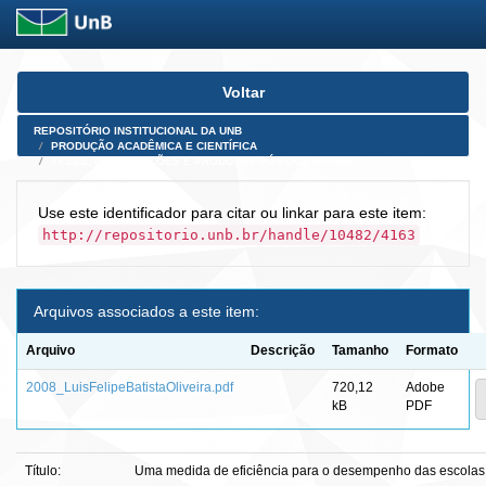
Skip
Voltar
navigation
REPOSITÓRIO INSTITUCIONAL DA UNB
PRODUÇÃO ACADÊMICA E CIENTÍFICA
TESES, DISSERTAÇÕES E PRODUTOS PÓS-DOUTORADO
Use este identificador para citar ou linkar para este item:
http://repositorio.unb.br/handle/10482/4163
Arquivos associados a este item:
Arquivo
Descrição
Tamanho
Formato
2008_LuisFelipeBatistaOliveira.pdf
720,12
Adobe
kB
PDF
Título:
Uma medida de eficiência para o desempenho das escolas 