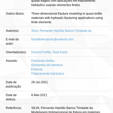
quase frágeis com aplicações em fraturamento
hidráulico usando elementos finitos
Outros títulos:
Three-dimensional fracture modeling in quasi-brittle
materials with hydraulic fracturing applications using
finite elements
Autor(es):
Silva, Fernando Hipólito Barros Trindade da
E-mail do
hipolitofernando@outlook.com
autor:
Orientador(es):
Durand Farfán, Raúl Darío
Assunto:
Elementos finitos
Elementos de interface
Fraturas
Fraturamento hidráulico
Data de
28-Jul-2021
publicação:
Data de
6-Mai-2021
defesa:
Referência:
SILVA, Fernando Hipólito Barros Trindade da.
Modelagem tridimensional de fratura em materiais