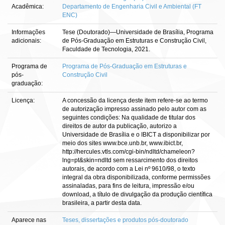
Acadêmica:
Departamento de Engenharia Civil e Ambiental (FT
ENC)
Informações
Tese (Doutorado)—Universidade de Brasília, Programa
adicionais:
de Pós-Graduação em Estruturas e Construção Civil,
Faculdade de Tecnologia, 2021.
Programa de
Programa de Pós-Graduação em Estruturas e
pós-
Construção Civil
graduação:
Licença:
A concessão da licença deste item refere-se ao termo
de autorização impresso assinado pelo autor com as
seguintes condições: Na qualidade de titular dos
direitos de autor da publicação, autorizo a
Universidade de Brasília e o IBICT a disponibilizar por
meio dos sites www.bce.unb.br, www.ibict.br,
http://hercules.vtls.com/cgi-bin/ndltd/chameleon?
lng=pt&skin=ndltd sem ressarcimento dos direitos
autorais, de acordo com a Lei nº 9610/98, o texto
integral da obra disponibilizada, conforme permissões
assinaladas, para fins de leitura, impressão e/ou
download, a título de divulgação da produção científica
brasileira, a partir desta data.
Aparece nas
Teses, dissertações e produtos pós-doutorado