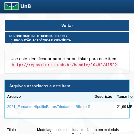
Skip
Voltar
navigation
REPOSITÓRIO INSTITUCIONAL DA UNB
PRODUÇÃO ACADÊMICA E CIENTÍFICA
TESES, DISSERTAÇÕES E PRODUTOS PÓS-DOUTORADO
Use este identificador para citar ou linkar para este item:
http://repositorio.unb.br/handle/10482/41522
Arquivos associados a este item:
Arquivo
Descrição
Tamanho
2021_FernandoHipólitoBarrosTrindadedaSilva.pdf
21,69 MB
Título:
Modelagem tridimensional de fratura em materiais