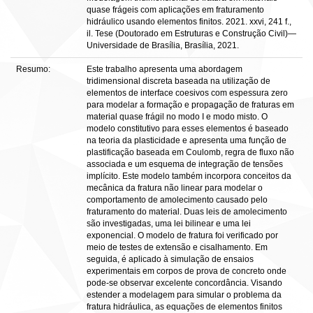
quase frágeis com aplicações em fraturamento
hidráulico usando elementos finitos. 2021. xxvi, 241 f.,
il. Tese (Doutorado em Estruturas e Construção Civil)—
Universidade de Brasília, Brasília, 2021.
Resumo:
Este trabalho apresenta uma abordagem
tridimensional discreta baseada na utilização de
elementos de interface coesivos com espessura zero
para modelar a formação e propagação de fraturas em
material quase frágil no modo I e modo misto. O
modelo constitutivo para esses elementos é baseado
na teoria da plasticidade e apresenta uma função de
plastificação baseada em Coulomb, regra de fluxo não
associada e um esquema de integração de tensões
implícito. Este modelo também incorpora conceitos da
mecânica da fratura não linear para modelar o
comportamento de amolecimento causado pelo
fraturamento do material. Duas leis de amolecimento
são investigadas, uma lei bilinear e uma lei
exponencial. O modelo de fratura foi verificado por
meio de testes de extensão e cisalhamento. Em
seguida, é aplicado à simulação de ensaios
experimentais em corpos de prova de concreto onde
pode-se observar excelente concordância. Visando
estender a modelagem para simular o problema da
fratura hidráulica, as equações de elementos finitos