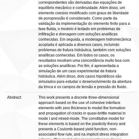
correspondentes são derivadas das equações de
equilíbrio mecânico e continuidade. Além disso, um
elemento coesivo modificado com graus de liberdade
de poropressão é considerado. Como parte da
validação da implementação do elemento finito para a
fase fluida, o modelo é testado em problemas de
infiltração e drenagem com soluções analíticas
conhecidas. Em seguida, a modelagem hidromecânica
acoplada é aplicada a diversos casos, incluindo
problemas de fratura hidráulica, também com soluções
analíticas conhecidas. Em todos os casos, os
resultados mostram uma concordância muito boa com
as soluções analíticas. Por fim, é apresentada a
simulação de um caso experimental de fratura
hidráulica. Além disso, dois casos hipotéticos são
simulados para estudar o desenvolvimento da abertura
da trinca e os campos de tensão e pressão do fluido.
Abstract:
This work presents a discrete three-dimensional
approach based on the use of cohesive interface
elements with zero thickness to model the formation
and propagation of cracks in quasi-brittle material in
mode I and mixed-mode. The constitutive model for
these elements is based on the plasticity theory and
presents a Coulomb-based yield function, non-
associated flow rule, and na implicit stress integration