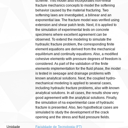
scheme. This model also incorporates non-linear
fracture mechanics concepts to model the softening
behavior caused by the material fracturing. Two
softening laws are investigated, a bilinear and an
exponential law. The fracture model was verified using
extension and shear patch tests. Next, it is applied to
the simulation of experimental tests on concrete
specimens where excellent agreement can be
observed. To extend the modeling to simulate the
hydraulic fracture problem, the corresponding finite
element equations are derived from the mechanical
equilibrium and continuity equations. Also, a modified
cohesive elemento with pressure degrees of freedom is
considered. As part of the validation of the finite
elemento implementation for the fluid phase, the model
is tested in seepage and drainage problems with
known analytical solutions. Next, the coupled hydro-
mechanical modeling is applied to several cases,
including hydraulic fracture problems, also with known
analytical solutions. In all cases, the results show very
good agreement with the analytical solutions. Finally,
the simulation of na experimental case of hydraulic
fracture is presented. Also, two hypothetical cases are
simulated to study the development of the crack
opening and the stress and fluid pressure fields.
Unidade
Faculdade de Tecnologia (FT)